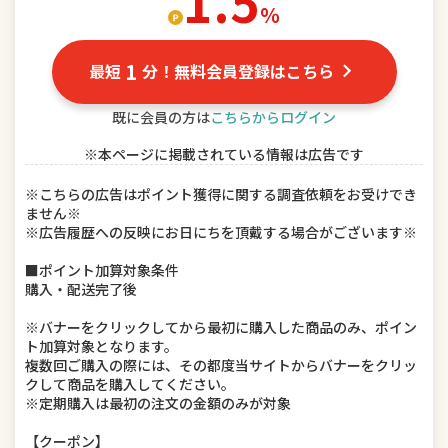
1.5
％
ドリンク、水、お酒
インテリア・寝具・収納
1
最短
分！無料会員登録はこちら
DIY、工具
キッチン用品・食器・調理器具
既に会員の方は
こちらからログイン
本・雑誌・コミック
ゲーム、おもちゃ
※本ページに掲載されている情報は広告です
楽器、手芸、コレクション
車用品・バイク用品
※こちらの広告はポイント獲得に関する調査依頼をお受けでき
ません※
美容・コスメ・香水
ダイエット・健康
※広告履歴への反映にお日にちを頂戴する場合がございます※
ペット・ペットグッズ
■ポイント加算対象条件
購入・配送完了後
※バナーをクリックしてから最初に購入した商品のみ、ポイン
ト加算対象となります。
複数回ご購入の際には、その都度当サイトからバナーをクリッ
クして商品を購入してください。
※定期購入は最初の注文の金額のみが対象
【クーポン】