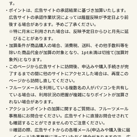
す。
ポイントは、広告サイトの承認結果に基づき加算いたします。
広告サイトの承認作業状況によっては履歴反映が予定日より前
後する場合があります。予めご了承ください。
特に月末に利用された場合は、反映予定日からひと月先に延
びることがあります。
加算条件が商品購入の場合、消費税、送料、その他手数料等を
除いた商品代金が加算の対象となり、1pt未満は切捨て(加算対
象外)となります。
このページから広告サイトに訪問後、申込みや購入手続きが完
了するまでの間に他のサイトにアクセスした場合は、再度この
ページから訪問し直してください。
フルーツメールを利用している複数名の人がパソコンを共有し
ている場合は、利用状況の把握が複雑になりポイントが加算さ
れない場合があります。
アクションポイントの加算に関するご質問は、フルーツメール
事務局にお問合せください。広告サイトに直接お問合せされて
も確認することができませんのでご注意ください。
確認の際、広告サイトからの各種メール(申込みや購入後に届
くメール)を事務局に送っていただく場合がありますので、 広