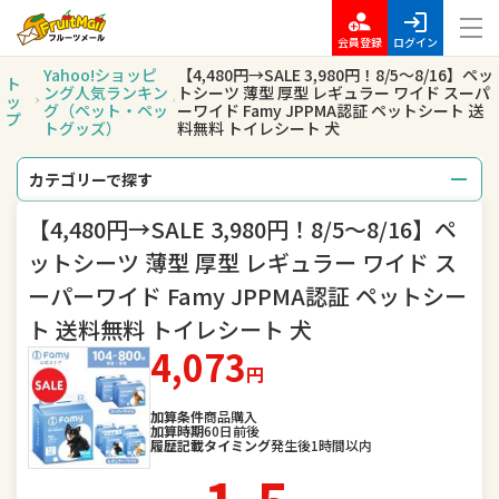
会員登録
ログイン
Yahoo!ショッピ
【4,480円→SALE 3,980円！8/5〜8/16】ペッ
ト
ング人気ランキン
トシーツ 薄型 厚型 レギュラー ワイド スーパ
ッ
グ（ペット・ペッ
ーワイド Famy JPPMA認証 ペットシート 送
プ
トグッズ）
料無料 トイレシート 犬
カテゴリーで探す
【4,480円→SALE 3,980円！8/5〜8/16】ペ
総合
レディースファッション
ットシーツ 薄型 厚型 レギュラー ワイド ス
メンズファッション
バッグ
ーパーワイド Famy JPPMA認証 ペットシー
ト 送料無料 トイレシート 犬
腕時計
キッズ・ベビー・マタニティ
4,073
円
スポーツ
アウトドア、釣り
加算条件
商品購入
加算時期
60日前後
家電
TV・オーディオ・カメラ
履歴記載タイミング
発生後1時間以内
スマートフォン・タブレット
食品