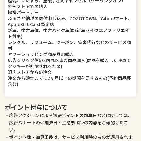
虚偽、いたずら、重複 / 注文キャンセル（クーリングオフ）
外部ストアでの購入
提携パートナー
ふるさと納税の寄付申し込み、ZOZOTOWN、Yahoo!マート、
Apple Gift Card 認定店
新車、中古車体、中古バイク車体 (新車バイクはアフィリエイ
ト対象)
レンタル、リフォーム、クーポン、家事代行などのサービス商
材
ヤフーショッピング商品券の購入
広告クリック後の2回目以降の商品購入(商品を購入した時点で
クッキーが削除されるため)
退店ストアからの注文
注文から確定までに2ヶ月以上の期間を要するもの(予約商品等
含む)
ポイント付与について
広告アクションによる獲得ポイントの加算日などに関しては、
広告バナー下の≪加算日・注意事項≫の内容をご確認くださ
い。
ポイント数・加算条件は、サービス利用時のものが適用されま