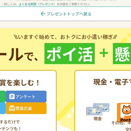
詳しくは、
よくある質問（プレゼント）
の内容をご参照ください。
arrow_back
プレゼントトップへ戻る
いますぐ始めて、おトクにお小遣い稼ぎ
+
ール
ポイ活
懸
で、
現金・電子
賞を楽しむ！
アンケート
懸賞応募
するだけで
その他、
ンテンツも！
交