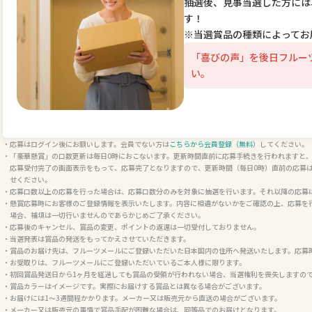
抽選後、見事当選した方には
す！
※当選賞品の種類によってお
「喜びの声」を後日フルー
い。
応募はログイン後にお願いします。会員でない方は
こちらから会員登録（無料）
してください。
「豪華懸賞」の口数更新は毎日0時におこないます。更新時間直前に応募手続きを行われますと
応募受付完了の画面表示をもって、応募完了となりますので、更新時間（毎日0時）直前の応募
せください。
応募口数以上の応募を行った場合は、応募口数分のみを対象に抽選を行います。それ以降の応募
懸賞応募時にお客様のご登録情報を表示いたします。内容に相違がないかをご確認の上、応募を
場合、補填は一切行いませんのであらかじめご了承ください。
応募後のキャンセル、賞品の変更、ポイントの返還は一切受付しておりません。
当選発表は賞品の発送をもってかえさせていただきます。
賞品のお届け先は、フルーツメールにご登録いただいた日本国内の住所へ発送いたします。応募
お受取りは、フルーツメールにご登録いただいているご本人様に限ります。
初回賞品発送日から1ヶ月を経過しても賞品の受領が行われない場合、当選権利を喪失しますの
賞品カラーはイメージです。実際にお届けする賞品とは異なる場合がございます。
お届けには1～3週間程かかります。メーカー又は販売元から直送の場合がございます。
メーカー又は販売元の事情で賞品手配が困難な場合は、同等品でのお届けとなります。