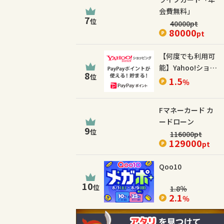
会費無料」
7
位
40000
pt
80000
pt
【何度でも利用可
能】Yahoo!ショッ
8
位
ピング
1.5
％
Fマネーカード カ
ードローン
9
位
116000
pt
129000
pt
Qoo10
10
位
1.8
％
2.1
％