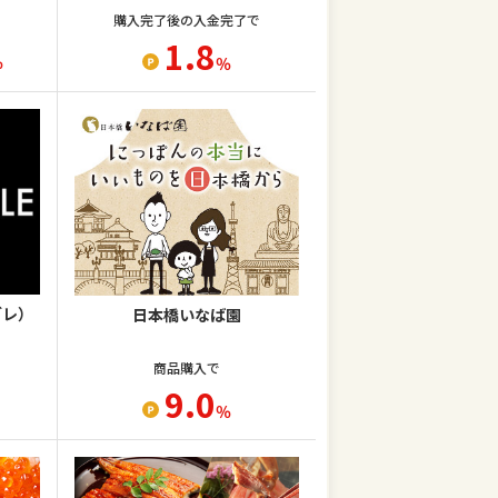
購入完了後の入金完了で
1.8
％
％
ブレ）
日本橋いなば園
商品購入で
9.0
％