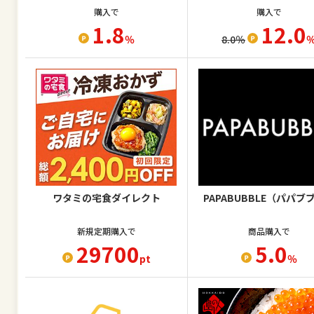
購入で
購入で
1.8
12.0
％
8.0
％
ワタミの宅食ダイレクト
PAPABUBBLE（パパブ
新規定期購入で
商品購入で
29700
5.0
pt
％