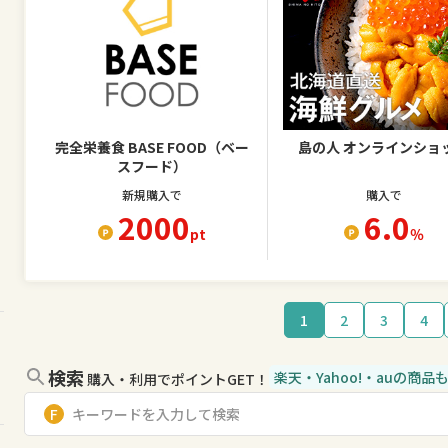
完全栄養食 BASE FOOD（ベー
島の人 オンラインショ
スフード）
新規購入で
購入で
2000
6.0
pt
％
1
2
3
4
検索
楽天・Yahoo!・auの商
購入・利用でポイントGET！