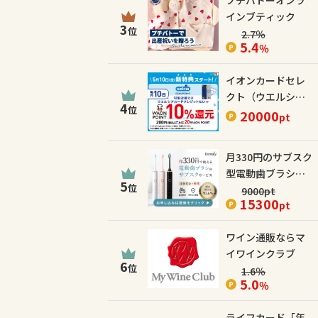
プチバトーオンラ
インブティック
3
位
2.7
％
5.4
％
イオンカードセレ
クト（ウエルシア
4
位
カード）
20000
pt
月330円のサブスク
型電動歯ブラシ
5
位
【Dentaly】
9000
pt
15300
pt
ワイン通販ならマ
イワインクラブ
6
位
1.6
％
5.0
％
ライフカード「年