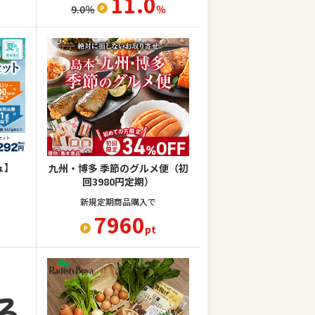
11.0
9.0
％
％
ュ】
九州・博多 季節のグルメ便（初
回3980円定期）
新規定期商品購入で
7960
pt