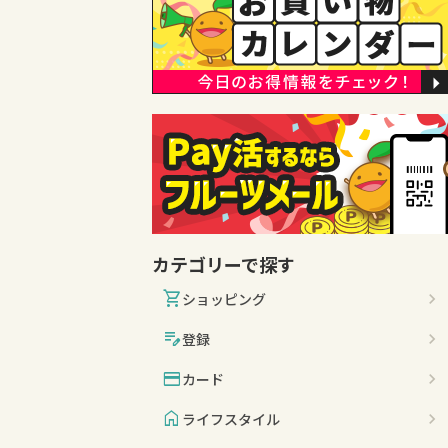
カテゴリーで探す
shopping_cart
ショッピング
edit_note
登録
credit_card
カード
home
ライフスタイル