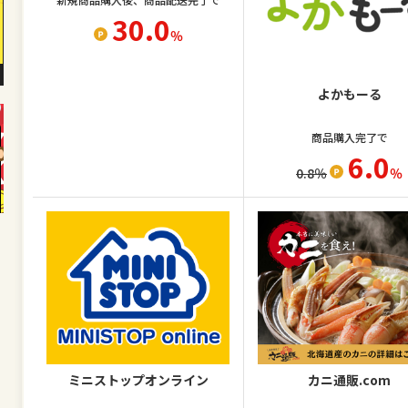
30.0
％
よかもーる
商品購入完了で
6.0
0.8
％
％
ミニストップオンライン
カニ通販.com