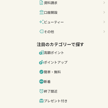
description
資料請求
account_balance
口座開設
auto_awesome
ビューティー
more
その他
注目のカテゴリーで探す
高額ポイント
ポイントアップ
簡単・無料
新着
終了間近
プレゼント付き