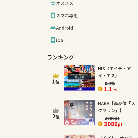
オススメ
スマホ専用
Android
iOS
ランキング
HIS（エイチ・ア
イ・エス）
1
位
0.9
％
1.1
％
HABA【高品位「ス
クワラン」】
2
位
2000
pt
3080
pt