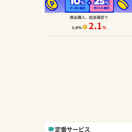
商品購入、配送確認で
2.1
1.8
％
％
定番サービス
label