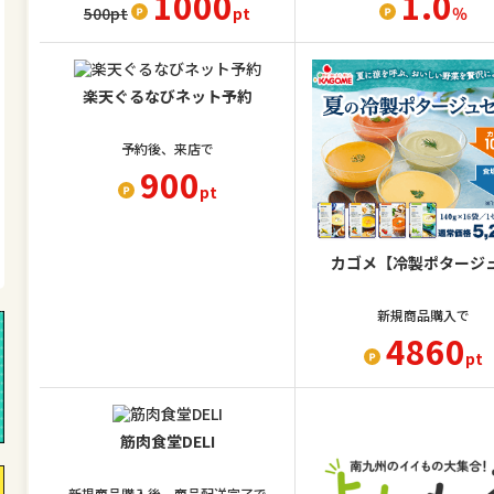
1000
1.0
500
pt
pt
％
楽天ぐるなびネット予約
予約後、来店で
900
pt
カゴメ【冷製ポタージ
新規商品購入で
4860
pt
筋肉食堂DELI
新規商品購入後、商品配送完了で