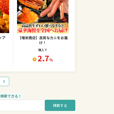
ップ
【増米商店】良質なカニをお届
け！
購入で
2.7
％
品も検索できる！
検索する