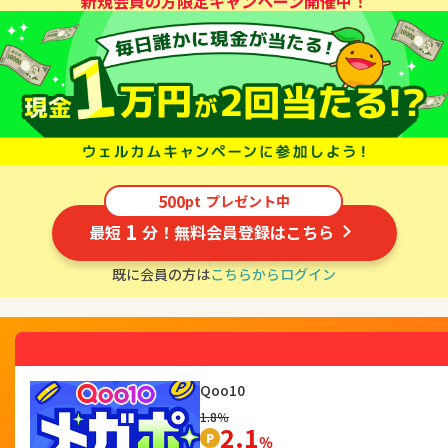
新規会員の方限定キャンペーン開催中！
500
pt
プレゼント中
1
最短
分！無料会員登録はこちら
既に会員の方は
こちらからログイン
Qoo10
1.8％
2.1
％