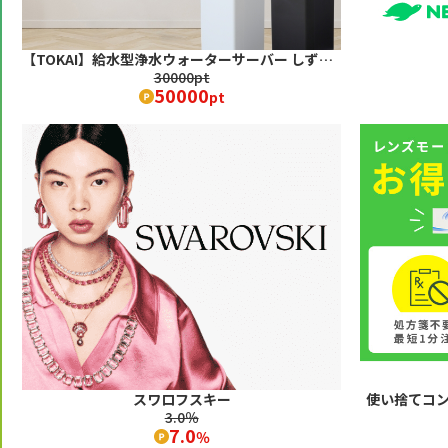
【TOKAI】給水型浄水ウォーターサーバー しずくりあ
30000pt
50000
pt
スワロフスキー
使い捨てコ
3.0％
7.0
％