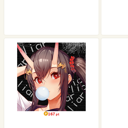
167
pt