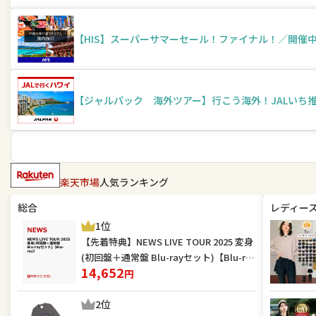
【HIS】スーパーサマーセール！ファイナル！／開催中〜
【ジャルパック 海外ツアー】行こう海外！JALいち推し
楽天市場
人気ランキング
総合
レディー
1位
【先着特典】NEWS LIVE TOUR 2025 変身
(初回盤＋通常盤 Blu-rayセット)【Blu-ra
14,652
y】(お城がめじるし変身チャーム×2) [ NE
円
WS ]
2位