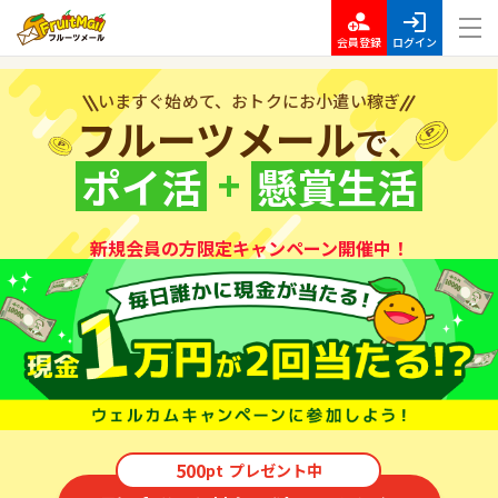
会員登録
ログイン
いますぐ始めて、おトクにお小遣い稼ぎ
フルーツメール
で、
+
ポイ活
懸賞生活
新規会員の方限定キャンペーン開催中！
500
pt
プレゼント中