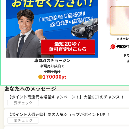
F
車買取のチョージン
新規売却成約で
90000pt
170000
pt
あなたへのメッセージ
【ポイント高還元＆増量キャンペーン！】大量GETのチャンス ！
要チェック
【ポイント大還元祭】あの人気ショップがポイントUP ！
要チェック