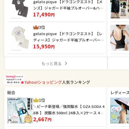
gelato pique 【ドラゴンクエスト】【メ
ンズ】ジャガード半袖プルオーバー&ハー
17,490
フパンツセット ジェラートピケ トップス
円
スウェット・トレーナー グレー【送料無
3位
料】
gelato pique 【ドラゴンクエスト】【レ
ディース】ジャガード半袖プルオーバー&
15,950
ショートパンツセット ジェラートピケ イ
円
ンナー・ルームウェア その他のインナ
ー・ルームウェア ピンク ベージュ ホワイ
もっと見る
ト【送料無料】
Yahoo!ショッピング
人気ランキング
総合
レディー
1位
＼ピーチ新登場／強炭酸水【 OZA SODA 4
8本 】 炭酸水 500ml 24本入×2ケース 48
2,667
本入 強炭酸 LIFEDRINK 無糖 ソーダ まとめ
円
買い ポイント消化 ラベルレス 爆買