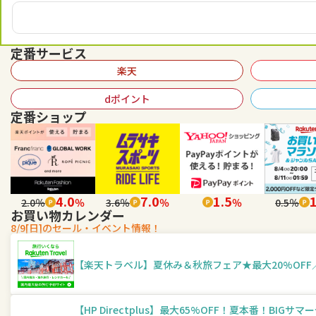
定番サービス
楽天
dポイント
定番ショップ
4.0
7.0
1.5
1
2.0％
％
3.6％
％
％
0.5％
お買い物カレンダー
8/9[日]のセール・イベント情報！
【楽天トラベル】夏休み＆秋旅フェア★最大20%OFF／
【HP Directplus】最大65%OFF！夏本番！BIGサ