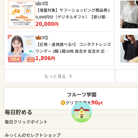
2位
【増量対象】ヤフーショッピング商品券2
0,000円分（デジタルギフト）【受け取
20,000
り・利用期限あり】
円
3位
【近視・遠視選べる!!】 コンタクトレンズ
ワンデー 2箱 1箱30枚 高含水 低含水 近視
1,806
用 遠視用 UVカット・うるおい成分 コンタ
円
クト TeAmo CLEAR 1DAY ティアモ
もっと見る
フルーツ学園
90
クリアで最大
pt
毎日貯める
毎日クリックポイント
みっくんのセレクトショップ