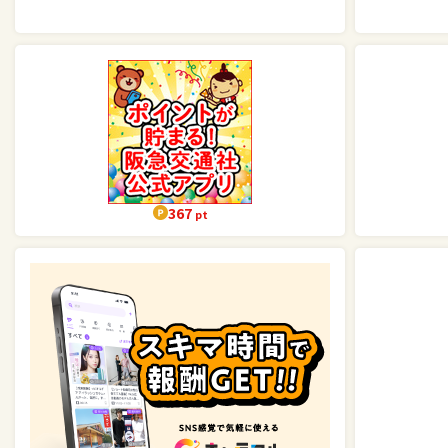
367
pt