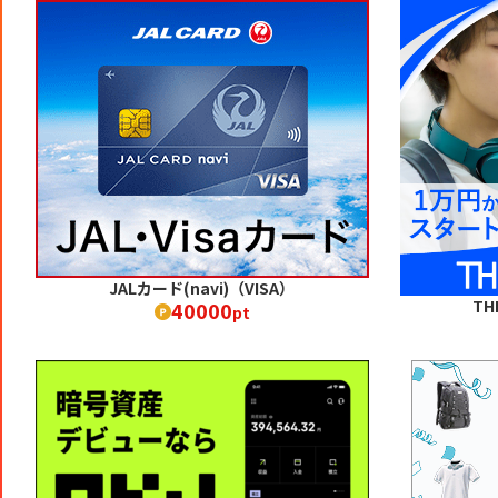
JALカード(navi)（VISA）
TH
40000
pt