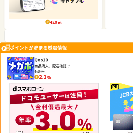
420
pt
ポイントが貯まる厳選情報
Qoo10
商品購入、配送確認で
1.8％
2.1
％