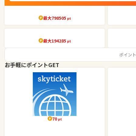
最大798505
pt
最大194285
pt
ポイン
お手軽にポイントGET
70
pt