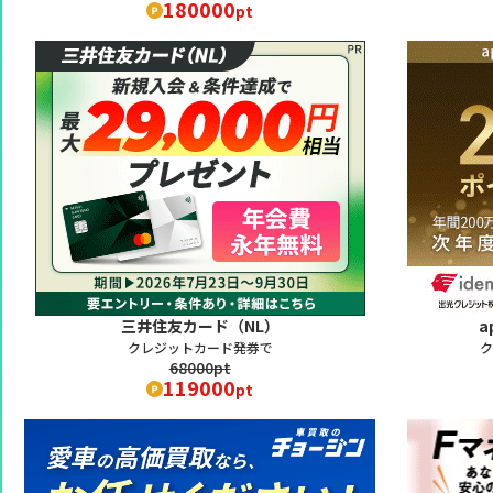
180000
pt
三井住友カード（NL）
a
クレジットカード発券で
ク
68000pt
119000
pt