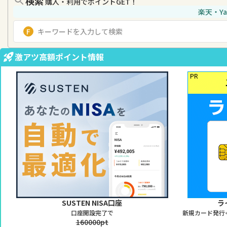
検索
購入・利用でポイントGET！
楽天・Y
激アツ高額ポイント情報
SUSTEN NISA口座
ラ
口座開設完了で
160000pt