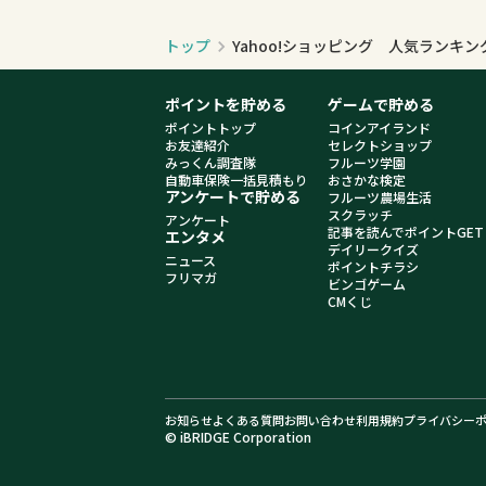
トップ
Yahoo!ショッピング 人気ランキ
ポイントを貯める
ゲームで貯める
ポイントトップ
コインアイランド
お友達紹介
セレクトショップ
みっくん調査隊
フルーツ学園
自動車保険一括見積もり
おさかな検定
アンケートで貯める
フルーツ農場生活
スクラッチ
アンケート
記事を読んでポイントGET
エンタメ
デイリークイズ
ニュース
ポイントチラシ
フリマガ
ビンゴゲーム
CMくじ
お知らせ
よくある質問
お問い合わせ
利用規約
プライバシー
© iBRIDGE Corporation