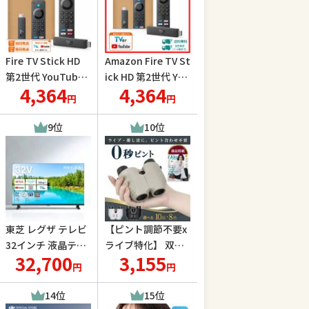
Fire TV Stick HD
Amazon Fire TV St
第2世代 YouTube
ick HD 第2世代 You
4,364
4,364
ボタン 2026年発売
Tubeボタン2026年
円
円
モデル Amazon フ
発売 Alexa対応 音
ァイヤー スティッ
声認識リモコン 付
9位
10位
ク Alexa対応 音声
属
認識リモコン 付属
東芝 レグザ テレビ
【ピント調節不要x
32インチ 液晶テレ
ライブ特化】 双眼
32,700
3,155
ビ 32V型 ハイビジ
鏡 コンサート ライ
円
円
ョン YouTube/Blu
ブ用 オペラグラス
etooth対応 32V35
推し活 高倍率 10倍
14位
15位
N TOSHIBA REGZA
野外 防振 オートフ