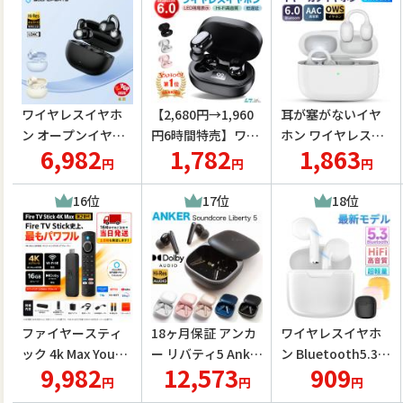
耳 両耳 防水 Siri対
充電 長時間 Vlog 動
長待機 左右耳兼用
応【PL保険加入済
画撮影 Pocket4P
【PL保険加入済み
み製品・安心】
製品・安心】
ワイヤレスイヤホ
【2,680円→1,960
耳が塞がないイヤ
ン オープンイヤー
円6時間特売】ワイ
ホン ワイヤレスイ
6,982
1,782
1,863
イヤーカフ SOUND
ヤレス イヤホン Bl
ヤホン イヤーカフ
円
円
円
PEATS UU2 Blueto
uetooth 6.0 ブル
イヤホン bluetoot
oth6.0 LDAC ハイ
ートゥース iPhone
h 6.0 装着感ゼロ E
16位
17位
18位
レゾ対応 耳を塞が
17 16 15 14 13 8 x
NCノイズキャンセ
ない 最大40時間再
Plus 12 Android ヘ
リング 痛くならな
生 物理ボタン 軽量
ッドホン 左右分離
いイヤホン 通話 hi-
防水 IPX5
爆買
fi高音質
ファイヤースティ
18ヶ月保証 アンカ
ワイヤレスイヤホ
ック 4k Max YouTu
ー リバティ5 Anker
ン Bluetooth5.3
9,982
12,573
909
beボタン 2026年発
Soundcore Libert
ワイヤレスヘッド
円
円
円
売モデル ファイヤ
y 5 Bluetooth 5.4
セット インナーイ