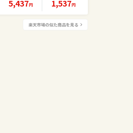
5,437
1,537
ン HUAWEI FreeBu
ヤレス イヤホン Bl
円
円
ds SE 4 ANC 最大5
uetooth 6.0 HiFi
0dBノイキャン 高
高音質 ブルートゥ
音質ワイヤレスイ
ース iphone カナル
楽天市場の似た商品を見る
ヤホン 50時間再生
型 自動ペアイヤフ
Bluetooth 5.4 iO
ォン ヘッドホン左
S/Android対応 IP5
右分離 爆買
4