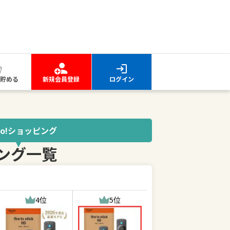
貯める
新規会員登録
ログイン
oo!ショッピング
キング一覧
4位
5位