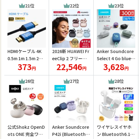
ースティックTV Fir
A3957 ワイヤレス
ヤー型 ブルートゥ
21位
22位
23位
e TV Stick マック
イヤホン サウンド
ースイヤホン ENC
ス アレクサ Alexa
コア クリスマスプ
ノイズキャンセリ
レゼント
ング HiFi高音質 ハ
イレゾ PSE認証済
み
HDMIケーブル 4K
2026新 HUAWEI Fr
Anker Soundcore
0.5m 1m 1.5m 2m 3
eeClip 2 フリーク
Select 4 Go bluet
373
22,546
3,628
m 5m 10m 15m 20
リップ ワイヤレス
ooth スピーカー
円
円
円
m Ver.2.0 3D HDMI
オープンイヤー Blu
【最大20時間再生 /
ケーブル 4KHD高画
etooth 6.0 適応型
5W出力 / パッシブ
26位
27位
28位
質 4Kケーブル パソ
リスニング体験 ク
ラジエーター搭載 /
コン PS5 テレビ
リアな通話 38時間
IP67防塵防水規
再生 IP57防塵防水 i
格】
OS/Android
公式Shokz OpenD
Anker Soundcore
ワイヤレスイヤホ
ots ONE 完全ワイ
P42i (Bluetooth 6.
ン Bluetooth6.1