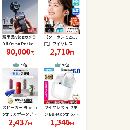
ォーカス スポーツ
観戦 ポイント消化
爆買
新商品 vlogカメラ
【クーポンで2533
DJI Osmo Pocket
円】ワイヤレスイ
90,000
2,710
4P スタンダードコ
ヤホン bluetooth
円
円
ンボ ビデオカメラ
6.0 耳掛け式 骨伝導
アクションカメラ
イヤホン タッチデ
19位
20位
ジンバル タッチパ
ィスプレイ 音漏れ
ネル 高速充電 長時
防止 液晶 瞬間接続
間 Vlog 動画撮影 P
片耳両耳通話 超軽
ocket4P
量 IPX7防水
スピーカー Blueto
ワイヤレス イヤホ
oth 5.0 ポータブル
ン Bluetooth 6.0 F
2,437
1,346
スピーカー ワイヤ
IPRIN 7192 ステレ
円
円
レススピーカー テ
オ 最新版 iPhone 1