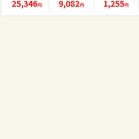
25,346
9,082
1,255
ヤレスイヤホン イ
1)【完全ワイヤレ
ワイヤレスヘッド
円
円
円
ヤーカフ 高音質 耳
スイヤホン/ウルト
セット インナーイ
を塞がない オープ
ラノイズキャンセ
ヤー型 ENCノイズ
ンイヤー 急速充電
リング 3.5 / マルチ
キャンセリング 高
防水 2年保証 ショ
ポイント接続 / 最大
音質 小型軽量 PSE
ックス パワフルな
40時間再生 / コン
認証み【PL保険加
低音
パクト形状】
入済み製品・安
心】