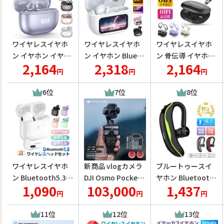
ワイヤレスイヤホ
ワイヤレスイヤホ
ワイヤレスイヤホ
ン イヤホン イヤー
ン イヤホン Blueto
ン 骨伝導 イヤホン
2,164
2,318
2,164
カフ bluetooth 骨
oth6.0 2026年新型
bluetoothイヤホ
円
円
円
伝導イヤホン 液晶
液晶付きイヤホン E
ン SHRATCH オー
付き AAC iphone/A
NCノイズキャンセ
プンイヤー型 耳を
6位
7位
8位
ndroid対応 60H連
リング ANC対応 自
塞がない 耳掛け式
続再生 HiFi LEDデ
動ペアリング ENC
イヤフォン 残量表
ィスプレイ 耳挟み
通話 カナル型 LED
示 音漏れ抑制 急速
式 SHRATCH
ディスプレイ
充電
ワイヤレスイヤホ
新商品 vlogカメラ
ブルートゥースイ
ン Bluetooth5.3
DJI Osmo Pocket
ヤホン Bluetooth
1,090
103,000
1,437
ブルートゥースイ
4P Vlogコンボ ビデ
6.1 完全ワイヤレス
円
円
円
ヤホン インナーイ
オカメラ アクショ
耳掛け型 ヘッドセ
ヤー型 タッチ式 左
ンカメラ ジンバル
ット 片耳 日本語音
11位
12位
13位
右分離型 低遅延 片
タッチパネル 高速
声通知 180°回転 超