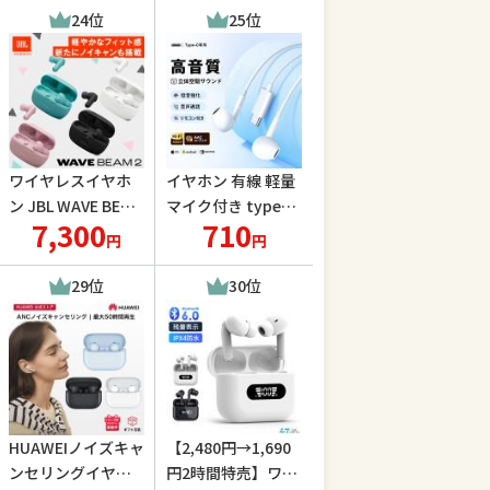
レビスピーカー TW
7 16 15 14 13 8 x Pl
24位
25位
S 重低音 スマホス
us 12 Android ヘッ
ピーカー AUX接続
ドホン オープン記
念
ワイヤレスイヤホ
イヤホン 有線 軽量
ン JBL WAVE BEAM
マイク付き typec
7,300
710
2【公式限定】 | Blu
有線イヤホン イン
円
円
etooth5.3 ノイズ
ナーイヤー型 イヤ
キャンセリング 最
ホンジャック イヤ
29位
30位
大40時間 マルチポ
フォン マイク内蔵
イント jbl
リモコン クリア音
質 低音 ワイヤレス
HUAWEIノイズキャ
【2,480円→1,690
ンセリングイヤホ
円2時間特売】ワイ