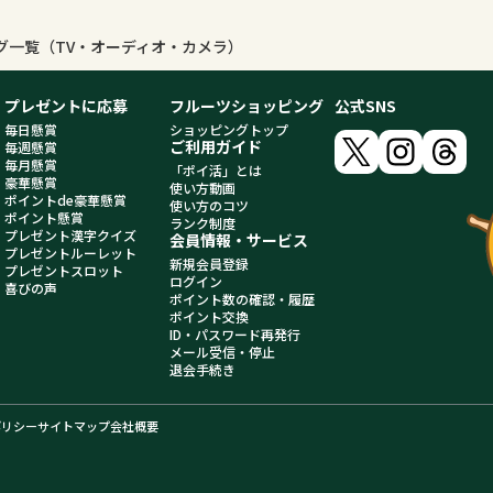
ング一覧（TV・オーディオ・カメラ）
プレゼントに応募
フルーツショッピング
公式SNS
毎日懸賞
ショッピングトップ
ご利用ガイド
毎週懸賞
毎月懸賞
「ポイ活」とは
豪華懸賞
使い方動画
ポイントde豪華懸賞
使い方のコツ
ポイント懸賞
ランク制度
プレゼント漢字クイズ
会員情報・サービス
プレゼントルーレット
新規会員登録
プレゼントスロット
ログイン
喜びの声
ポイント数の確認・履歴
ポイント交換
ID・パスワード再発行
メール受信・停止
退会手続き
ポリシー
サイトマップ
会社概要