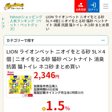
会員登録
ログイン
Yahoo!ショッピング
LION ライオンペット ニオイをとる砂
ト
人気ランキング（ペ
5L×4個 | ニオイをとる砂 猫砂 ベントナ
ッ
ット・ペットグッ
イト 消臭 抗菌 猫トイレ ネコ砂 まとめ買
プ
ズ）
い
カテゴリーで探す
LION ライオンペット ニオイをとる砂 5L×4
総合
レディースファッション
個 | ニオイをとる砂 猫砂 ベントナイト 消臭
メンズファッション
バッグ
抗菌 猫トイレ ネコ砂 まとめ買い
2,346
腕時計
キッズ・ベビー・マタニティ
円
スポーツ
アウトドア、釣り
加算条件
商品購入
加算時期
60日前後
履歴記載タイミング
発生後1時間以内
家電
TV・オーディオ・カメラ
1.5
％
スマートフォン・タブレット
食品