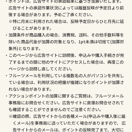
ポイントは、広告サイトの承認結果に基づき加算いたします。
広告サイトの承認作業状況によっては履歴反映が予定日より前
後する場合があります。予めご了承ください。
特に月末に利用された場合は、反映予定日からひと月先に延
びることがあります。
加算条件が商品購入の場合、消費税、送料、その他手数料等を
除いた商品代金が加算の対象となり、1pt未満は切捨て(加算対
象外)となります。
このページから広告サイトに訪問後、申込みや購入手続きが完
了するまでの間に他のサイトにアクセスした場合は、再度この
ページから訪問し直してください。
フルーツメールを利用している複数名の人がパソコンを共有し
ている場合は、利用状況の把握が複雑になりポイントが加算さ
れない場合があります。
アクションポイントの加算に関するご質問は、フルーツメール
事務局にお問合せください。広告サイトに直接お問合せされて
も確認することができませんのでご注意ください。
確認の際、広告サイトからの各種メール(申込みや購入後に届
くメール)を事務局に送っていただく場合がありますので、 広
告サイトからのメールは、ポイントの反映完了まで、大切に