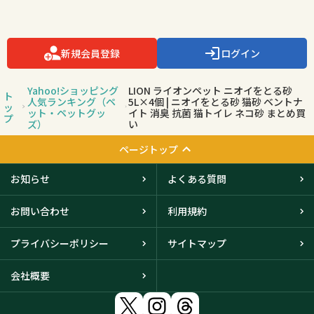
新規会員登録
ログイン
Yahoo!ショッピング
LION ライオンペット ニオイをとる砂
ト
人気ランキング（ペ
5L×4個 | ニオイをとる砂 猫砂 ベントナ
ッ
ット・ペットグッ
イト 消臭 抗菌 猫トイレ ネコ砂 まとめ買
プ
ズ）
い
ページトップ
お知らせ
よくある質問
お問い合わせ
利用規約
プライバシーポリシー
サイトマップ
会社概要