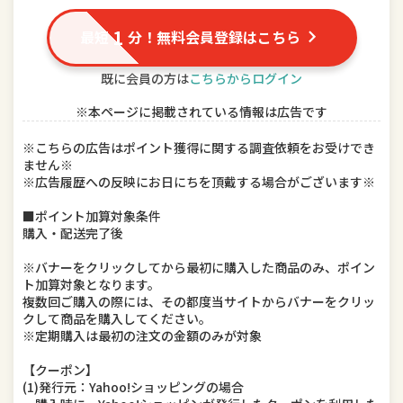
ドリンク、水、お酒
インテリア・寝具・収納
1
最短
分！無料会員登録はこちら
DIY、工具
キッチン用品・食器・調理器具
既に会員の方は
こちらからログイン
※本ページに掲載されている情報は広告です
本・雑誌・コミック
ゲーム、おもちゃ
※こちらの広告はポイント獲得に関する調査依頼をお受けでき
楽器、手芸、コレクション
車用品・バイク用品
ません※
※広告履歴への反映にお日にちを頂戴する場合がございます※
美容・コスメ・香水
ダイエット・健康
■ポイント加算対象条件
購入・配送完了後
ペット・ペットグッズ
※バナーをクリックしてから最初に購入した商品のみ、ポイン
ト加算対象となります。
複数回ご購入の際には、その都度当サイトからバナーをクリッ
クして商品を購入してください。
※定期購入は最初の注文の金額のみが対象
【クーポン】
(1)発行元：Yahoo!ショッピングの場合