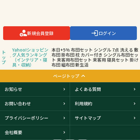
新規会員登録
ログイン
Yahoo!ショッピン
本日+5% 布団セット シングル 7点 洗える 敷
ト
グ人気ランキング
布団 掛布団 枕 カバー付き シングル布団セッ
ッ
（インテリア・寝
ト 来客用布団セット 来客用 寝具セット 掛け
プ
具・収納）
布団 組布団 新生活
ページトップ
お知らせ
よくある質問
お問い合わせ
利用規約
プライバシーポリシー
サイトマップ
会社概要