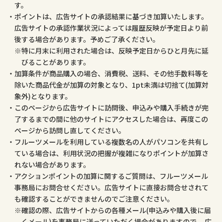
す。
ポイントは、広告サイトの承認結果に基づき加算いたします。
広告サイトの承認作業状況によっては履歴反映が予定日より前
後する場合があります。予めご了承ください。
特に月末に利用された場合は、反映予定日からひと月先に延
びることがあります。
加算条件が商品購入の場合、消費税、送料、その他手数料等を
除いた商品代金が加算の対象となり、1pt未満は切捨て(加算対
象外)となります。
このページから広告サイトに訪問後、申込みや購入手続きが完
了するまでの間に他のサイトにアクセスした場合は、再度この
ページから訪問し直してください。
フルーツメールを利用している複数名の人がパソコンを共有し
ている場合は、利用状況の把握が複雑になりポイントが加算さ
れない場合があります。
アクションポイントの加算に関するご質問は、フルーツメール
事務局にお問合せください。広告サイトに直接お問合せされて
も確認することができませんのでご注意ください。
確認の際、広告サイトからの各種メール(申込みや購入後に届
くメール)を事務局に送っていただく場合がありますので、 広