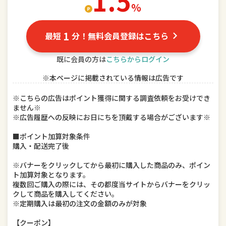
1.5
％
ドリンク、水、お酒
インテリア・寝具・収納
1
最短
分！無料会員登録はこちら
DIY、工具
キッチン用品・食器・調理器具
既に会員の方は
こちらからログイン
本・雑誌・コミック
ゲーム、おもちゃ
※本ページに掲載されている情報は広告です
楽器、手芸、コレクション
車用品・バイク用品
※こちらの広告はポイント獲得に関する調査依頼をお受けでき
ません※
美容・コスメ・香水
ダイエット・健康
※広告履歴への反映にお日にちを頂戴する場合がございます※
ペット・ペットグッズ
■ポイント加算対象条件
購入・配送完了後
※バナーをクリックしてから最初に購入した商品のみ、ポイン
ト加算対象となります。
複数回ご購入の際には、その都度当サイトからバナーをクリッ
クして商品を購入してください。
※定期購入は最初の注文の金額のみが対象
【クーポン】