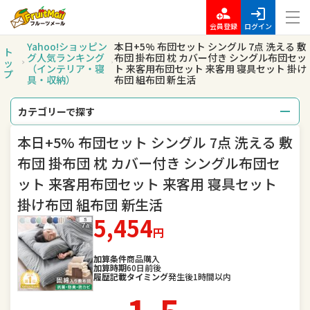
会員登録
ログイン
Yahoo!ショッピン
本日+5% 布団セット シングル 7点 洗える 敷
ト
グ人気ランキング
布団 掛布団 枕 カバー付き シングル布団セッ
ッ
（インテリア・寝
ト 来客用布団セット 来客用 寝具セット 掛け
プ
具・収納）
布団 組布団 新生活
カテゴリーで探す
本日+5% 布団セット シングル 7点 洗える 敷
総合
レディースファッション
布団 掛布団 枕 カバー付き シングル布団セ
メンズファッション
バッグ
ット 来客用布団セット 来客用 寝具セット
掛け布団 組布団 新生活
腕時計
キッズ・ベビー・マタニティ
5,454
円
スポーツ
アウトドア、釣り
加算条件
商品購入
加算時期
60日前後
家電
TV・オーディオ・カメラ
履歴記載タイミング
発生後1時間以内
スマートフォン・タブレット
食品