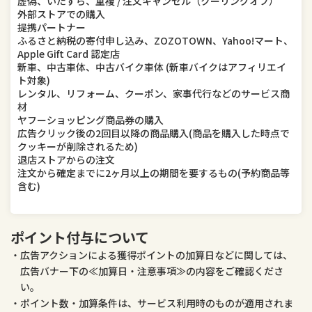
虚偽、いたずら、重複 / 注文キャンセル（クーリングオフ）
外部ストアでの購入
提携パートナー
ふるさと納税の寄付申し込み、ZOZOTOWN、Yahoo!マート、
Apple Gift Card 認定店
新車、中古車体、中古バイク車体 (新車バイクはアフィリエイ
ト対象)
レンタル、リフォーム、クーポン、家事代行などのサービス商
材
ヤフーショッピング商品券の購入
広告クリック後の2回目以降の商品購入(商品を購入した時点で
クッキーが削除されるため)
退店ストアからの注文
注文から確定までに2ヶ月以上の期間を要するもの(予約商品等
含む)
ポイント付与について
広告アクションによる獲得ポイントの加算日などに関しては、
広告バナー下の≪加算日・注意事項≫の内容をご確認くださ
い。
ポイント数・加算条件は、サービス利用時のものが適用されま