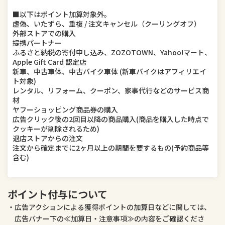
■以下はポイント加算対象外。
虚偽、いたずら、重複 / 注文キャンセル（クーリングオフ）
外部ストアでの購入
提携パートナー
ふるさと納税の寄付申し込み、ZOZOTOWN、Yahoo!マート、
Apple Gift Card 認定店
新車、中古車体、中古バイク車体 (新車バイクはアフィリエイ
ト対象)
レンタル、リフォーム、クーポン、家事代行などのサービス商
材
ヤフーショッピング商品券の購入
広告クリック後の2回目以降の商品購入(商品を購入した時点で
クッキーが削除されるため)
退店ストアからの注文
注文から確定までに2ヶ月以上の期間を要するもの(予約商品等
含む)
ポイント付与について
広告アクションによる獲得ポイントの加算日などに関しては、
広告バナー下の≪加算日・注意事項≫の内容をご確認くださ