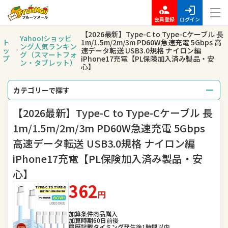
会員登録
ログイン
【2026最新】Type-C to Type-Cケーブル 長
Yahoo!ショッピ
ト
1m/1.5m/2m/3m PD60W急速充電 5Gbps 高
ング人気ランキン
ッ
速データ転送 USB3.0規格 ナイロン編
グ（スマートフォ
プ
iPhone17充電【PL保険加入済み製品・安
ン・タブレット）
心】
カテゴリーで探す
【2026最新】Type-C to Type-Cケーブル 長
総合
レディースファッション
1m/1.5m/2m/3m PD60W急速充電 5Gbps
メンズファッション
バッグ
高速データ転送 USB3.0規格 ナイロン編
iPhone17充電【PL保険加入済み製品・安
腕時計
キッズ・ベビー・マタニティ
心】
スポーツ
アウトドア、釣り
362
円
家電
TV・オーディオ・カメラ
加算条件
商品購入
加算時期
60日前後
履歴記載タイミング
発生後1時間以内