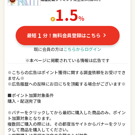
スマートフォン・タブレット
食品
1.5
ドリンク、水、お酒
インテリア・寝具・収納
％
DIY、工具
キッチン用品・食器・調理器具
1
最短
分！無料会員登録はこちら
本・雑誌・コミック
ゲーム、おもちゃ
既に会員の方は
こちらからログイン
楽器、手芸、コレクション
車用品・バイク用品
※本ページに掲載されている情報は広告です
美容・コスメ・香水
ダイエット・健康
※こちらの広告はポイント獲得に関する調査依頼をお受けでき
ません※
※広告履歴への反映にお日にちを頂戴する場合がございます※
ペット・ペットグッズ
■ポイント加算対象条件
購入・配送完了後
※バナーをクリックしてから最初に購入した商品のみ、ポイン
ト加算対象となります。
複数回ご購入の際には、その都度当サイトからバナーをクリッ
クして商品を購入してください。