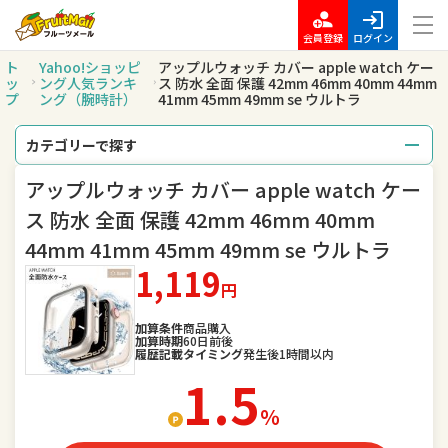
会員登録
ログイン
ト
Yahoo!ショッピ
アップルウォッチ カバー apple watch ケー
ッ
ング人気ランキ
ス 防水 全面 保護 42mm 46mm 40mm 44mm
プ
ング（腕時計）
41mm 45mm 49mm se ウルトラ
カテゴリーで探す
アップルウォッチ カバー apple watch ケー
総合
レディースファッション
ス 防水 全面 保護 42mm 46mm 40mm
メンズファッション
バッグ
44mm 41mm 45mm 49mm se ウルトラ
1,119
腕時計
キッズ・ベビー・マタニティ
円
スポーツ
アウトドア、釣り
加算条件
商品購入
加算時期
60日前後
履歴記載タイミング
発生後1時間以内
家電
TV・オーディオ・カメラ
1.5
％
スマートフォン・タブレット
食品