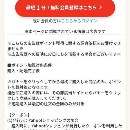
ドリンク、水、お酒
インテリア・寝具・収納
1
最短
分！無料会員登録はこちら
DIY、工具
キッチン用品・食器・調理器具
既に会員の方は
こちらからログイン
※本ページに掲載されている情報は広告です
本・雑誌・コミック
ゲーム、おもちゃ
※こちらの広告はポイント獲得に関する調査依頼をお受けでき
楽器、手芸、コレクション
車用品・バイク用品
ません※
※広告履歴への反映にお日にちを頂戴する場合がございます※
美容・コスメ・香水
ダイエット・健康
■ポイント加算対象条件
購入・配送完了後
ペット・ペットグッズ
※バナーをクリックしてから最初に購入した商品のみ、ポイン
ト加算対象となります。
複数回ご購入の際には、その都度当サイトからバナーをクリッ
クして商品を購入してください。
※定期購入は最初の注文の金額のみが対象
【クーポン】
(1)発行元：Yahoo!ショッピングの場合
購入時に、Yahoo!ショッピンが発行したクーポンを利用した