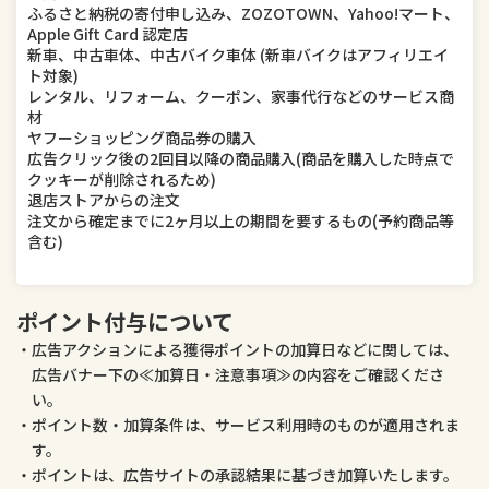
ふるさと納税の寄付申し込み、ZOZOTOWN、Yahoo!マート、
Apple Gift Card 認定店
新車、中古車体、中古バイク車体 (新車バイクはアフィリエイ
ト対象)
レンタル、リフォーム、クーポン、家事代行などのサービス商
材
ヤフーショッピング商品券の購入
広告クリック後の2回目以降の商品購入(商品を購入した時点で
クッキーが削除されるため)
退店ストアからの注文
注文から確定までに2ヶ月以上の期間を要するもの(予約商品等
含む)
ポイント付与について
広告アクションによる獲得ポイントの加算日などに関しては、
広告バナー下の≪加算日・注意事項≫の内容をご確認くださ
い。
ポイント数・加算条件は、サービス利用時のものが適用されま
す。
ポイントは、広告サイトの承認結果に基づき加算いたします。