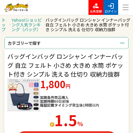
会員登録
ログイン
ト
Yahoo!ショッピ
バッグインバッグ ロンシャン インナーバッグ
ッ
ング人気ランキ
自立 フェルト 小さめ 大きめ 水筒 ポケット付
プ
ング（バッグ）
き シンプル 洗える 仕切り 収納力抜群
カテゴリーで探す
バッグインバッグ ロンシャン インナーバッ
総合
レディースファッション
グ 自立 フェルト 小さめ 大きめ 水筒 ポケッ
メンズファッション
バッグ
ト付き シンプル 洗える 仕切り 収納力抜群
1,800
腕時計
キッズ・ベビー・マタニティ
円
スポーツ
アウトドア、釣り
加算条件
商品購入
加算時期
60日前後
履歴記載タイミング
発生後1時間以内
家電
TV・オーディオ・カメラ
1.5
％
スマートフォン・タブレット
食品