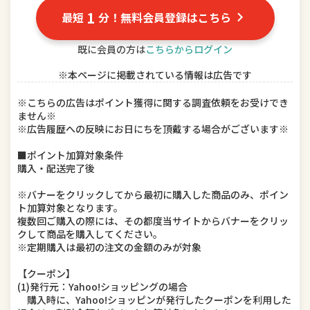
ドリンク、水、お酒
インテリア・寝具・収納
1
最短
分！無料会員登録はこちら
DIY、工具
キッチン用品・食器・調理器具
既に会員の方は
こちらからログイン
※本ページに掲載されている情報は広告です
本・雑誌・コミック
ゲーム、おもちゃ
※こちらの広告はポイント獲得に関する調査依頼をお受けでき
楽器、手芸、コレクション
車用品・バイク用品
ません※
※広告履歴への反映にお日にちを頂戴する場合がございます※
美容・コスメ・香水
ダイエット・健康
■ポイント加算対象条件
購入・配送完了後
ペット・ペットグッズ
※バナーをクリックしてから最初に購入した商品のみ、ポイン
ト加算対象となります。
複数回ご購入の際には、その都度当サイトからバナーをクリッ
クして商品を購入してください。
※定期購入は最初の注文の金額のみが対象
【クーポン】
(1)発行元：Yahoo!ショッピングの場合
購入時に、Yahoo!ショッピンが発行したクーポンを利用した