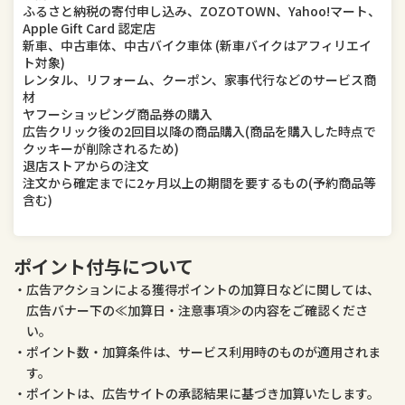
ふるさと納税の寄付申し込み、ZOZOTOWN、Yahoo!マート、
Apple Gift Card 認定店
新車、中古車体、中古バイク車体 (新車バイクはアフィリエイ
ト対象)
レンタル、リフォーム、クーポン、家事代行などのサービス商
材
ヤフーショッピング商品券の購入
広告クリック後の2回目以降の商品購入(商品を購入した時点で
クッキーが削除されるため)
退店ストアからの注文
注文から確定までに2ヶ月以上の期間を要するもの(予約商品等
含む)
ポイント付与について
広告アクションによる獲得ポイントの加算日などに関しては、
広告バナー下の≪加算日・注意事項≫の内容をご確認くださ
い。
ポイント数・加算条件は、サービス利用時のものが適用されま
す。
ポイントは、広告サイトの承認結果に基づき加算いたします。