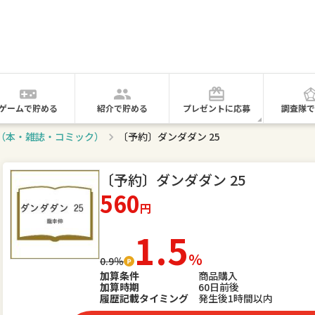
ゲームで貯める
紹介で貯める
プレゼントに応募
調査隊で
グ（本・雑誌・コミック）
〔予約〕ダンダダン 25
〔予約〕ダンダダン 25
560
円
1.5
％
0.9％
加算条件
商品購入
加算時期
60日前後
履歴記載タイミング
発生後1時間以内