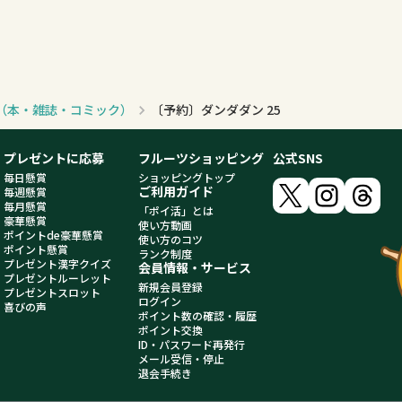
グ（本・雑誌・コミック）
〔予約〕ダンダダン 25
プレゼントに応募
フルーツショッピング
公式SNS
毎日懸賞
ショッピングトップ
ご利用ガイド
毎週懸賞
毎月懸賞
「ポイ活」とは
豪華懸賞
使い方動画
ポイントde豪華懸賞
使い方のコツ
ポイント懸賞
ランク制度
プレゼント漢字クイズ
会員情報・サービス
プレゼントルーレット
新規会員登録
プレゼントスロット
ログイン
喜びの声
ポイント数の確認・履歴
ポイント交換
ID・パスワード再発行
メール受信・停止
退会手続き