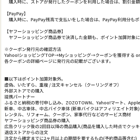
購入時に、ストアが発行したクーポンを利用した場合は、割引金額
【PayPay】
購入時に、PayPay残高で支払いをした場合は、PayPay利用分
【ヤフーショッピング商品券】
ヤフーショッピング商品券で決済した金額も、ポイント加算対象に
※クーポン発行元の確認方法
Yahoo!ショッピングTOP→Myショッピング→クーポンを獲得する o
各クーポンの詳細ページに発行元の記載がございます。
■以下はポイント加算対象外。
虚偽、いたずら、重複 / 注文キャンセル（クーリングオフ）
外部ストアでの購入
提携パートナー
ふるさと納税の寄付申し込み、ZOZOTOWN、Yahoo!マート、Apple Gi
新車、中古車体、中古バイク車体 (新車バイクはアフィリエイト対象)
レンタル、リフォーム、クーポン、家事代行などのサービス商材
ヤフーショッピング商品券の購入
広告クリック後の2回目以降の商品購入(商品を購入した時点でクッキ
退店ストアからの注文
注文から確定までに2ヶ月以上の期間を要するもの(予約商品等含む)