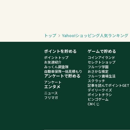
トップ
Yahoo!ショッピング人気ランキン
ポイントを貯める
ゲームで貯める
ポイントトップ
コインアイランド
お友達紹介
セレクトショップ
みっくん調査隊
フルーツ学園
自動車保険一括見積もり
おさかな検定
アンケートで貯める
フルーツ農場生活
スクラッチ
アンケート
記事を読んでポイントGET
エンタメ
デイリークイズ
ニュース
ポイントチラシ
フリマガ
ビンゴゲーム
CMくじ