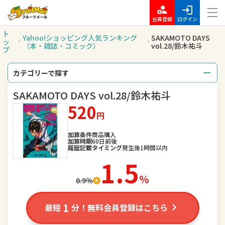
会員登録
ログイン
ト
Yahoo!ショッピング人気ランキング
SAKAMOTO DAYS
ッ
（本・雑誌・コミック）
vol.28/鈴木祐斗
プ
カテゴリーで探す
SAKAMOTO DAYS vol.28/鈴木祐斗
総合
レディースファッション
520
円
メンズファッション
バッグ
加算条件
商品購入
腕時計
キッズ・ベビー・マタニティ
加算時期
60日前後
履歴記載タイミング
発生後1時間以内
1.5
スポーツ
アウトドア、釣り
％
0.9％
家電
TV・オーディオ・カメラ
1
最短
分！無料会員登録はこちら
スマートフォン・タブレット
食品