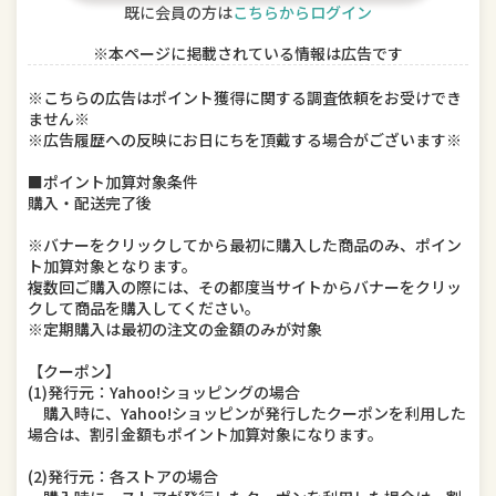
既に会員の方は
こちらからログイン
ドリンク、水、お酒
インテリア・寝具・収納
※本ページに掲載されている情報は広告です
DIY、工具
キッチン用品・食器・調理器具
※こちらの広告はポイント獲得に関する調査依頼をお受けでき
ません※
本・雑誌・コミック
ゲーム、おもちゃ
※広告履歴への反映にお日にちを頂戴する場合がございます※
楽器、手芸、コレクション
車用品・バイク用品
■ポイント加算対象条件
購入・配送完了後
美容・コスメ・香水
ダイエット・健康
※バナーをクリックしてから最初に購入した商品のみ、ポイン
ト加算対象となります。
ペット・ペットグッズ
複数回ご購入の際には、その都度当サイトからバナーをクリッ
クして商品を購入してください。
※定期購入は最初の注文の金額のみが対象
【クーポン】
(1)発行元：Yahoo!ショッピングの場合
購入時に、Yahoo!ショッピンが発行したクーポンを利用した
場合は、割引金額もポイント加算対象になります。
(2)発行元：各ストアの場合