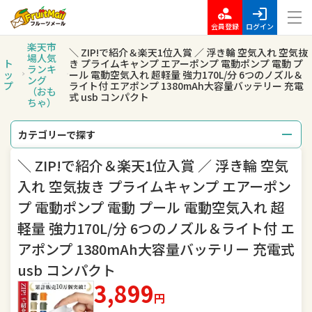
会員登録
ログイン
楽天市
＼ ZIP!で紹介＆楽天1位入賞 ／ 浮き輪 空気入れ 空気抜
場人気
ト
き プライムキャンプ エアーポンプ 電動ポンプ 電動 プ
ランキ
ッ
ール 電動空気入れ 超軽量 強力170L/分 6つのノズル＆
ング
プ
ライト付 エアポンプ 1380mAh大容量バッテリー 充電
（おも
式 usb コンパクト
ちゃ）
カテゴリーで探す
＼ ZIP!で紹介＆楽天1位入賞 ／ 浮き輪 空気
総合
レディースファッション
入れ 空気抜き プライムキャンプ エアーポン
メンズファッション
インナー・下着・ナイトウェア
プ 電動ポンプ 電動 プール 電動空気入れ 超
軽量 強力170L/分 6つのノズル＆ライト付 エ
バッグ・小物・ブランド雑貨
靴
アポンプ 1380mAh大容量バッテリー 充電式
腕時計
ジュエリー・アクセサリー
usb コンパクト
3,899
キッズ・ベビー・マタニティ
おもちゃ
円