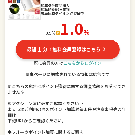
スポーツ・アウトドア
加算条件
商品購入
家電
加算時期
60日前後
履歴記載タイミング
翌日中
TV・オーディオ・カメラ
パソコン・周辺機器
1.0
％
0.5％
スマートフォン・タブレット
食品
スイーツ・お菓子
水・ソフトドリンク
1
最短
分！無料会員登録はこちら
ビール・洋酒
日本酒・焼酎
既に会員の方は
こちらからログイン
※本ページに掲載されている情報は広告です
インテリア・寝具・収納
日用品雑貨・文房具・手芸
※こちらの広告はポイント獲得に関する調査依頼をお受けでき
キッチン用品・食器・調理器具
本・雑誌・コミック
ません※
テレビゲーム
ホビー
※アクション前に必ずご確認ください※
楽天市場ご利用の際のポイント加算対象条件や注意事項等の詳
細は
楽器・音響機器
車用品・バイク用品
下記URLからご確認ください。
美容・コスメ・香水
ダイエット・健康
◆フルーツポイント加算に関するご案内