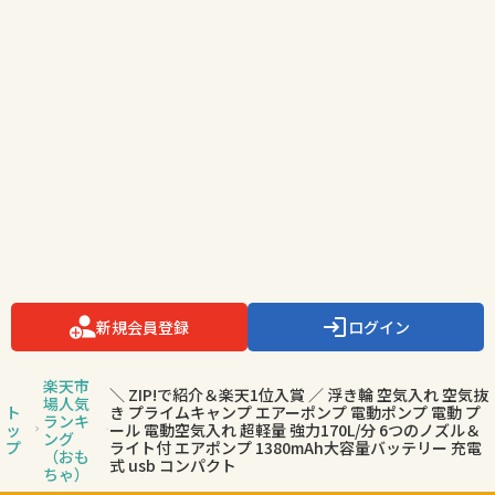
新規会員登録
ログイン
楽天市
＼ ZIP!で紹介＆楽天1位入賞 ／ 浮き輪 空気入れ 空気抜
場人気
ト
き プライムキャンプ エアーポンプ 電動ポンプ 電動 プ
ランキ
ッ
ール 電動空気入れ 超軽量 強力170L/分 6つのノズル＆
ング
プ
ライト付 エアポンプ 1380mAh大容量バッテリー 充電
（おも
式 usb コンパクト
ちゃ）