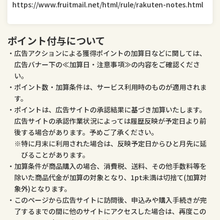
https://www.fruitmail.net/html/rule/rakuten-notes.html
医薬品・コンタクト・介護
ペット・ペットグッズ
ポイント付与について
広告アクションによる獲得ポイントの加算日などに関しては、
広告バナー下の≪加算日・注意事項≫の内容をご確認くださ
い。
ポイント数・加算条件は、サービス利用時のものが適用されま
す。
ポイントは、広告サイトの承認結果に基づき加算いたします。
広告サイトの承認作業状況によっては履歴反映が予定日より前
後する場合があります。予めご了承ください。
特に月末に利用された場合は、反映予定日からひと月先に延
びることがあります。
加算条件が商品購入の場合、消費税、送料、その他手数料等を
除いた商品代金が加算の対象となり、1pt未満は切捨て(加算対
象外)となります。
このページから広告サイトに訪問後、申込みや購入手続きが完
了するまでの間に他のサイトにアクセスした場合は、再度この