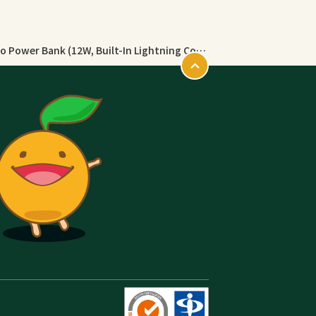
【期間限定セール実施中 8/11まで】Anker Nano Power Bank (12W, Built-In Lightning Connector ) / Anker Nano Power Bank (22.5W, Built-In USB-C Connector) (モバイルバッテリー 5000mAh 小型)【MFi認証済/端子一体型】iPhone 17/16/15/14