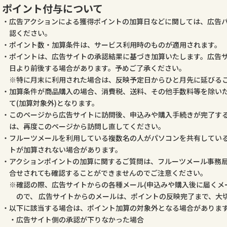
ポイント付与について
広告アクションによる獲得ポイントの加算日などに関しては、広告
認ください。
ポイント数・加算条件は、サービス利用時のものが適用されます。
ポイントは、広告サイトの承認結果に基づき加算いたします。広告
日より前後する場合があります。予めご了承ください。
特に月末に利用された場合は、反映予定日からひと月先に延びる
加算条件が商品購入の場合、消費税、送料、その他手数料等を除いた
て(加算対象外)となります。
このページから広告サイトに訪問後、申込みや購入手続きが完了す
は、再度このページから訪問し直してください。
フルーツメールを利用している複数名の人がパソコンを共有してい
トが加算されない場合があります。
アクションポイントの加算に関するご質問は、フルーツメール事務
合せされても確認することができませんのでご注意ください。
確認の際、広告サイトからの各種メール(申込みや購入後に届くメ
ので、 広告サイトからのメールは、ポイントの反映完了まで、大
以下に該当する場合は、ポイント加算の対象外となる場合がありま
広告サイト側の承認が下りなかった場合