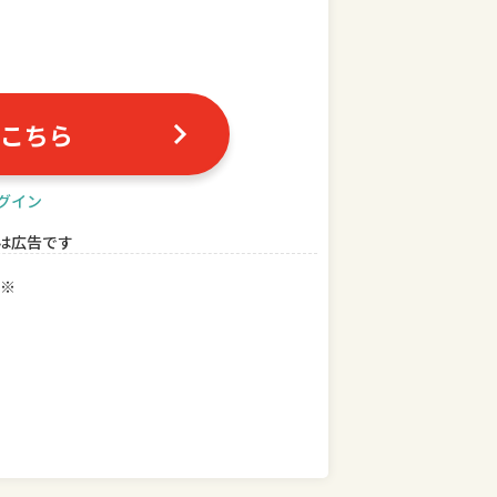
こちら
グイン
は広告です
※