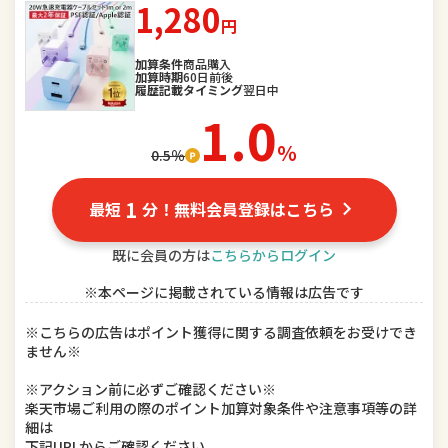
1,280
円
スポーツ・アウトドア
家電
加算条件
商品購入
加算時期
60日前後
TV・オーディオ・カメラ
パソコン・周辺機器
履歴記載タイミング
翌日中
1.0
スマートフォン・タブレット
食品
％
0.5％
スイーツ・お菓子
水・ソフトドリンク
1
最短
分！無料会員登録はこちら
ビール・洋酒
日本酒・焼酎
既に会員の方は
こちらからログイン
インテリア・寝具・収納
日用品雑貨・文房具・手芸
※本ページに掲載されている情報は広告です
キッチン用品・食器・調理器具
本・雑誌・コミック
※こちらの広告はポイント獲得に関する調査依頼をお受けでき
ません※
テレビゲーム
ホビー
※アクション前に必ずご確認ください※
楽器・音響機器
車用品・バイク用品
楽天市場ご利用の際のポイント加算対象条件や注意事項等の詳
細は
下記URLからご確認ください。
美容・コスメ・香水
ダイエット・健康