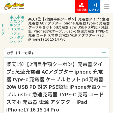
会員登録
ログイン
楽天市場
楽天1位【2個目半額クーポン】充電器タイプc 急速
人気ラン
充電器 ACアダプター iphone 充電器 type-c 充電器
ト
キング
ケーブルセット pd充電器 20W USB PD 対応 PSE認
ッ
（スマー
証 iPhone充電ケーブル usb-c 急速充電器 TYPE-C
プ
トフォ
充電 コード スマホ 充電器 電源 アダプター iPad
ン・タブ
iPhone17 16 15 14 Pro
レット）
カテゴリーで探す
楽天1位【2個目半額クーポン】充電器タイ
総合
レディースファッション
プc 急速充電器 ACアダプター iphone 充電
メンズファッション
インナー・下着・ナイトウェア
器 type-c 充電器 ケーブルセット pd充電器
20W USB PD 対応 PSE認証 iPhone充電ケー
バッグ・小物・ブランド雑貨
靴
ブル usb-c 急速充電器 TYPE-C 充電 コード
腕時計
ジュエリー・アクセサリー
スマホ 充電器 電源 アダプター iPad
iPhone17 16 15 14 Pro
キッズ・ベビー・マタニティ
おもちゃ