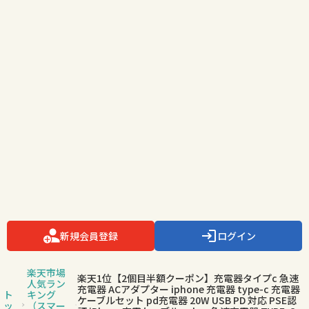
新規会員登録
ログイン
楽天市場
楽天1位【2個目半額クーポン】充電器タイプc 急速
人気ラン
充電器 ACアダプター iphone 充電器 type-c 充電器
ト
キング
ケーブルセット pd充電器 20W USB PD 対応 PSE認
ッ
（スマー