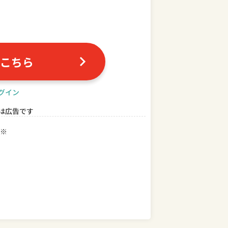
こちら
グイン
は広告です
※