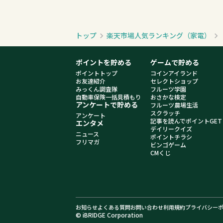
トップ
楽天市場人気ランキング（家電）
ポイントを貯める
ゲームで貯める
ポイントトップ
コインアイランド
お友達紹介
セレクトショップ
みっくん調査隊
フルーツ学園
自動車保険一括見積もり
おさかな検定
アンケートで貯める
フルーツ農場生活
スクラッチ
アンケート
記事を読んでポイントGET
エンタメ
デイリークイズ
ニュース
ポイントチラシ
フリマガ
ビンゴゲーム
CMくじ
お知らせ
よくある質問
お問い合わせ
利用規約
プライバシー
© iBRIDGE Corporation