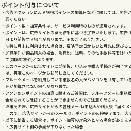
ポイント付与について
広告アクションによる獲得ポイントの加算日などに関しては、広告
認ください。
ポイント数・加算条件は、サービス利用時のものが適用されます。
ポイントは、広告サイトの承認結果に基づき加算いたします。広告
日より前後する場合があります。予めご了承ください。
特に月末に利用された場合は、反映予定日からひと月先に延びる
加算条件が商品購入の場合、消費税、送料、その他手数料等を除いた
て(加算対象外)となります。
このページから広告サイトに訪問後、申込みや購入手続きが完了す
は、再度このページから訪問し直してください。
フルーツメールを利用している複数名の人がパソコンを共有してい
トが加算されない場合があります。
アクションポイントの加算に関するご質問は、フルーツメール事務
合せされても確認することができませんのでご注意ください。
確認の際、広告サイトからの各種メール(申込みや購入後に届くメ
ので、 広告サイトからのメールは、ポイントの反映完了まで、大
以下に該当する場合は、ポイント加算の対象外となる場合がありま
広告サイト側の承認が下りなかった場合