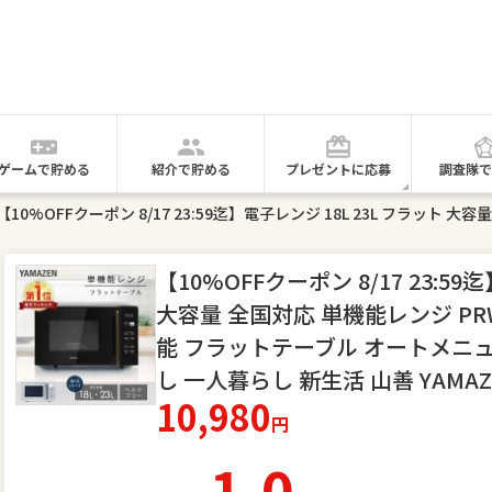
ゲームで貯める
紹介で貯める
プレゼントに応募
調査隊で
【10%OFFクーポン 8/17 23:59
大容量 全国対応 単機能レンジ PRW-F
能 フラットテーブル オートメニュ
し 一人暮らし 新生活 山善 YAMA
10,980
円
1.0