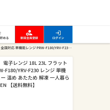
貯める
新規会員登録
ログイン
【10%OFFクーポン 8/17 23:59迄】電子レンジ 18L 23L フラット 大容量 全国対応 単機能レンジ PRW-F180/YRV-F230 レンジ 単機能 フラットテーブル オートメニュー 温め あたため 解凍 一人暮らし 一人暮らし 新生活 山善 YAMAZEN 【送料無料】
迄】電子レンジ 18L 23L フラット
180/YRV-F230 レンジ 単機
ー 温め あたため 解凍 一人暮ら
ZEN 【送料無料】