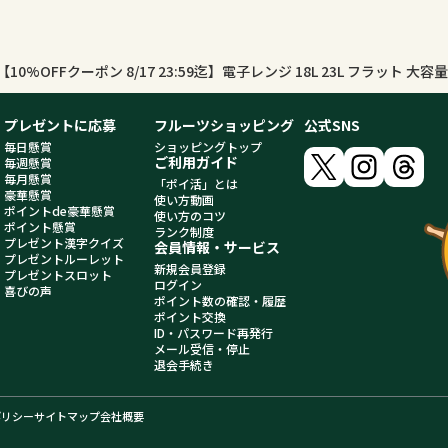
プレゼントに応募
フルーツショッピング
公式SNS
毎日懸賞
ショッピングトップ
ご利用ガイド
毎週懸賞
毎月懸賞
「ポイ活」とは
豪華懸賞
使い方動画
ポイントde豪華懸賞
使い方のコツ
ポイント懸賞
ランク制度
プレゼント漢字クイズ
会員情報・サービス
プレゼントルーレット
新規会員登録
プレゼントスロット
ログイン
喜びの声
ポイント数の確認・履歴
ポイント交換
ID・パスワード再発行
メール受信・停止
退会手続き
ポリシー
サイトマップ
会社概要