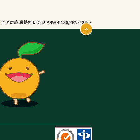
【10%OFFクーポン 8/17 23:59迄】電子レンジ 18L 23L フラット 大容量 全国対応 単機能レンジ PRW-F180/YRV-F230 レンジ 単機能 フラットテーブル オートメニュー 温め あたため 解凍 一人暮らし 一人暮らし 新生活 山善 YAMAZEN 【送料無料】