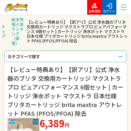
会員登録
ログイン
楽天市
【レビュー特典あり】【訳アリ】公式 浄水器のブリタ
場人気
ト
交換用カートリッジ マクストラプロ ピュアパフォーマ
ランキ
ッ
ンス 6個セット | カートリッジ 浄水ポット マクストラ
ング
プ
日本仕様 ブリタカートリッジ brita maxtra アウトレッ
（家
ト PFAS (PFOS/PFOA) 除去
電）
カテゴリーで探す
【レビュー特典あり】【訳アリ】公式 浄水
総合
レディースファッション
器のブリタ 交換用カートリッジ マクストラ
メンズファッション
インナー・下着・ナイトウェア
プロ ピュアパフォーマンス 6個セット | カー
トリッジ 浄水ポット マクストラ 日本仕様
バッグ・小物・ブランド雑貨
靴
ブリタカートリッジ brita maxtra アウトレ
腕時計
ジュエリー・アクセサリー
ット PFAS (PFOS/PFOA) 除去
6,389
キッズ・ベビー・マタニティ
おもちゃ
円