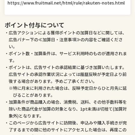
https://www.fruitmail.net/html/rule/rakuten-notes.html
医薬品・コンタクト・介護
ペット・ペットグッズ
ポイント付与について
広告アクションによる獲得ポイントの加算日などに関しては、
広告バナー下の≪加算日・注意事項≫の内容をご確認くださ
い。
ポイント数・加算条件は、サービス利用時のものが適用されま
す。
ポイントは、広告サイトの承認結果に基づき加算いたします。
広告サイトの承認作業状況によっては履歴反映が予定日より前
後する場合があります。予めご了承ください。
特に月末に利用された場合は、反映予定日からひと月先に延
びることがあります。
加算条件が商品購入の場合、消費税、送料、その他手数料等を
除いた商品代金が加算の対象となり、1pt未満は切捨て(加算対
象外)となります。
このページから広告サイトに訪問後、申込みや購入手続きが完
了するまでの間に他のサイトにアクセスした場合は、再度この