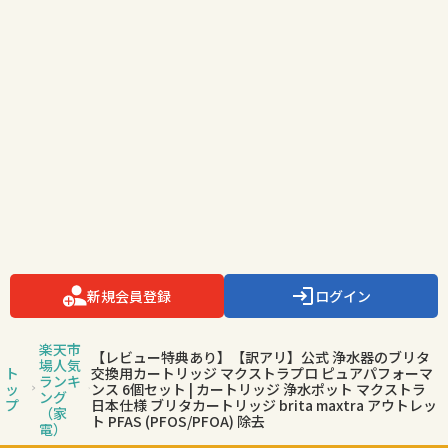
新規会員登録
ログイン
楽天市
【レビュー特典あり】【訳アリ】公式 浄水器のブリタ
場人気
ト
交換用カートリッジ マクストラプロ ピュアパフォーマ
ランキ
ッ
ンス 6個セット | カートリッジ 浄水ポット マクストラ
ング
プ
日本仕様 ブリタカートリッジ brita maxtra アウトレッ
（家
ト PFAS (PFOS/PFOA) 除去
電）