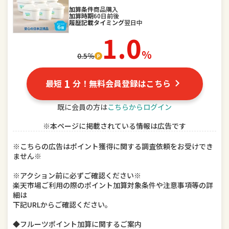
スポーツ・アウトドア
加算条件
商品購入
家電
加算時期
60日前後
履歴記載タイミング
翌日中
TV・オーディオ・カメラ
パソコン・周辺機器
1.0
％
0.5％
スマートフォン・タブレット
食品
スイーツ・お菓子
水・ソフトドリンク
1
最短
分！無料会員登録はこちら
ビール・洋酒
日本酒・焼酎
既に会員の方は
こちらからログイン
※本ページに掲載されている情報は広告です
インテリア・寝具・収納
日用品雑貨・文房具・手芸
※こちらの広告はポイント獲得に関する調査依頼をお受けでき
キッチン用品・食器・調理器具
本・雑誌・コミック
ません※
テレビゲーム
ホビー
※アクション前に必ずご確認ください※
楽天市場ご利用の際のポイント加算対象条件や注意事項等の詳
細は
楽器・音響機器
車用品・バイク用品
下記URLからご確認ください。
美容・コスメ・香水
ダイエット・健康
◆フルーツポイント加算に関するご案内