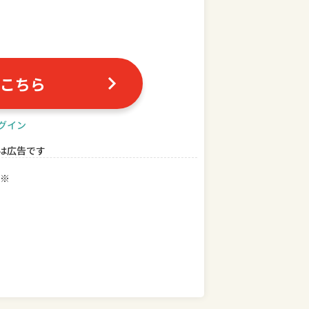
こちら
グイン
は広告です
※