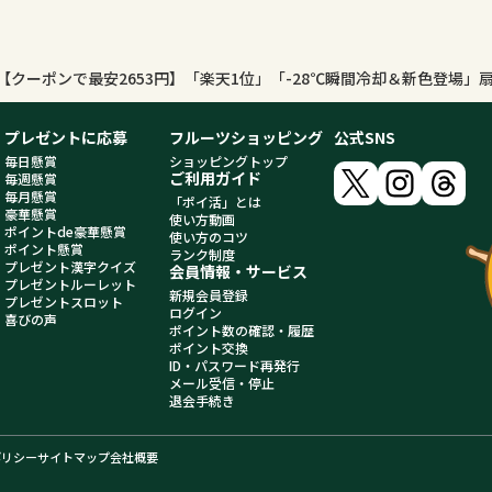
プレゼントに応募
フルーツショッピング
公式SNS
毎日懸賞
ショッピングトップ
ご利用ガイド
毎週懸賞
毎月懸賞
「ポイ活」とは
豪華懸賞
使い方動画
ポイントde豪華懸賞
使い方のコツ
ポイント懸賞
ランク制度
プレゼント漢字クイズ
会員情報・サービス
プレゼントルーレット
新規会員登録
プレゼントスロット
ログイン
喜びの声
ポイント数の確認・履歴
ポイント交換
ID・パスワード再発行
メール受信・停止
退会手続き
ポリシー
サイトマップ
会社概要