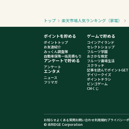
トップ
楽天市場人気ランキング（家電）
ポイントを貯める
ゲームで貯める
ポイントトップ
コインアイランド
お友達紹介
セレクトショップ
みっくん調査隊
フルーツ学園
自動車保険一括見積もり
おさかな検定
アンケートで貯める
フルーツ農場生活
スクラッチ
アンケート
記事を読んでポイントGET
エンタメ
デイリークイズ
ニュース
ポイントチラシ
フリマガ
ビンゴゲーム
CMくじ
お知らせ
よくある質問
お問い合わせ
利用規約
プライバシー
© iBRIDGE Corporation