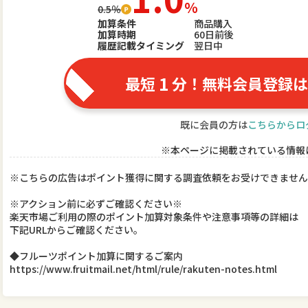
％
0.5％
加算条件
商品購入
加算時期
60日前後
履歴記載タイミング
翌日中
1
最短
分！無料会員登録は
既に会員の方は
こちらからロ
※本ページに掲載されている情報
※こちらの広告はポイント獲得に関する調査依頼をお受けできません
※アクション前に必ずご確認ください※
楽天市場ご利用の際のポイント加算対象条件や注意事項等の詳細は
下記URLからご確認ください。
◆フルーツポイント加算に関するご案内
https://www.fruitmail.net/html/rule/rakuten-notes.html