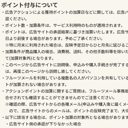
ポイント付与について
広告アクションによる獲得ポイントの加算日などに関しては、広告
認ください。
ポイント数・加算条件は、サービス利用時のものが適用されます。
ポイントは、広告サイトの承認結果に基づき加算いたします。広告
日より前後する場合があります。予めご了承ください。
特に月末に利用された場合は、反映予定日からひと月先に延びる
加算条件が商品購入の場合、消費税、送料、その他手数料等を除いた
て(加算対象外)となります。
このページから広告サイトに訪問後、申込みや購入手続きが完了す
は、再度このページから訪問し直してください。
フルーツメールを利用している複数名の人がパソコンを共有してい
トが加算されない場合があります。
アクションポイントの加算に関するご質問は、フルーツメール事務
合せされても確認することができませんのでご注意ください。
確認の際、広告サイトからの各種メール(申込みや購入後に届くメ
ので、 広告サイトからのメールは、ポイントの反映完了まで、大
以下に該当する場合は、ポイント加算の対象外となる場合がありま
広告サイト側の承認が下りなかった場合