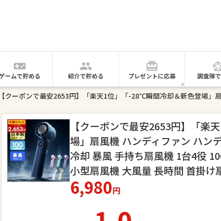
ゲームで貯める
紹介で貯める
プレゼントに応募
調査隊で
【クーポンで最安2653円】「楽天
場」扇風機 ハンディファン ハン
冷却 暴風 手持ち扇風機 1台4役 
小型扇風機 大風量 長時間 首掛け
6,980
円
1.0