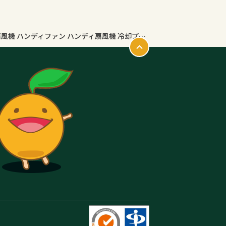
【クーポンで最安2653円】「楽天1位」「-28℃瞬間冷却＆新色登場」扇風機 ハンディファン ハンディ扇風機 冷却プレート 首掛け 冷却 暴風 手持ち扇風機 1台4役 100段階 日本製高速モーター 静音 小型扇風機 大風量 長時間 首掛け扇風機 折りたたみ 携帯扇風機