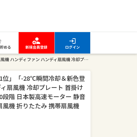
貯める
新規会員登録
ログイン
【クーポンで最安2653円】「楽天1位」「-28℃瞬間冷却＆新色登場」扇風機 ハンディファン ハンディ扇風機 冷却プレート 首掛け 冷却 暴風 手持ち扇風機 1台4役 100段階 日本製高速モーター 静音 小型扇風機 大風量 長時間 首掛け扇風機 折りたたみ 携帯扇風機
1位」「-28℃瞬間冷却＆新色登
ディ扇風機 冷却プレート 首掛け
100段階 日本製高速モーター 静音
扇風機 折りたたみ 携帯扇風機