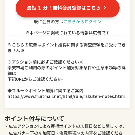
TV・オーディオ・カメラ
パソコン・周辺機器
1
最短
分！無料会員登録はこちら
スマートフォン・タブレット
食品
既に会員の方は
こちらからログイン
※本ページに掲載されている情報は広告です
スイーツ・お菓子
水・ソフトドリンク
※こちらの広告はポイント獲得に関する調査依頼をお受けでき
ビール・洋酒
日本酒・焼酎
ません※
インテリア・寝具・収納
日用品雑貨・文房具・手芸
※アクション前に必ずご確認ください※
楽天市場ご利用の際のポイント加算対象条件や注意事項等の詳
細は
キッチン用品・食器・調理器具
本・雑誌・コミック
下記URLからご確認ください。
テレビゲーム
ホビー
◆フルーツポイント加算に関するご案内
https://www.fruitmail.net/html/rule/rakuten-notes.html
楽器・音響機器
車用品・バイク用品
美容・コスメ・香水
ダイエット・健康
ポイント付与について
広告アクションによる獲得ポイントの加算日などに関しては、
医薬品・コンタクト・介護
ペット・ペットグッズ
広告バナー下の≪加算日・注意事項≫の内容をご確認くださ