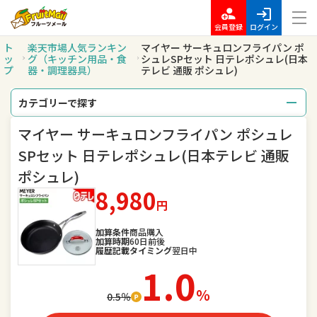
会員登録
ログイン
ト
楽天市場人気ランキン
マイヤー サーキュロンフライパン ポ
ッ
グ（キッチン用品・食
シュレSPセット 日テレポシュレ(日本
プ
器・調理器具）
テレビ 通販 ポシュレ)
カテゴリーで探す
マイヤー サーキュロンフライパン ポシュレ
総合
レディースファッション
SPセット 日テレポシュレ(日本テレビ 通販
メンズファッション
インナー・下着・ナイトウェア
ポシュレ)
8,980
バッグ・小物・ブランド雑貨
靴
円
腕時計
ジュエリー・アクセサリー
加算条件
商品購入
加算時期
60日前後
履歴記載タイミング
翌日中
キッズ・ベビー・マタニティ
おもちゃ
1.0
％
スポーツ・アウトドア
0.5％
家電