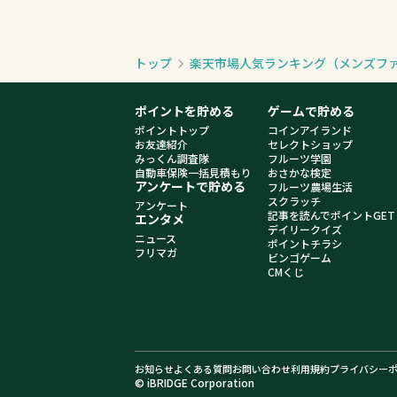
トップ
楽天市場人気ランキング（メンズフ
ポイントを貯める
ゲームで貯める
ポイントトップ
コインアイランド
お友達紹介
セレクトショップ
みっくん調査隊
フルーツ学園
自動車保険一括見積もり
おさかな検定
アンケートで貯める
フルーツ農場生活
スクラッチ
アンケート
記事を読んでポイントGET
エンタメ
デイリークイズ
ニュース
ポイントチラシ
フリマガ
ビンゴゲーム
CMくじ
お知らせ
よくある質問
お問い合わせ
利用規約
プライバシー
© iBRIDGE Corporation