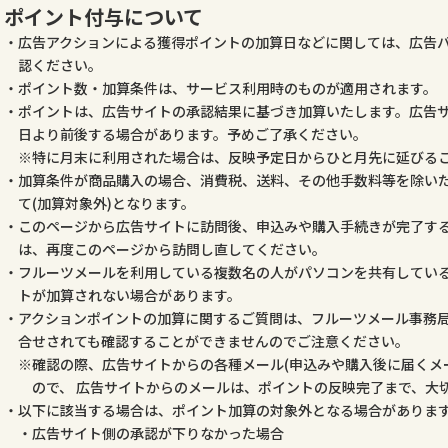
ポイント付与について
広告アクションによる獲得ポイントの加算日などに関しては、広告
認ください。
ポイント数・加算条件は、サービス利用時のものが適用されます。
ポイントは、広告サイトの承認結果に基づき加算いたします。広告
日より前後する場合があります。予めご了承ください。
特に月末に利用された場合は、反映予定日からひと月先に延びる
加算条件が商品購入の場合、消費税、送料、その他手数料等を除いた
て(加算対象外)となります。
このページから広告サイトに訪問後、申込みや購入手続きが完了す
は、再度このページから訪問し直してください。
フルーツメールを利用している複数名の人がパソコンを共有してい
トが加算されない場合があります。
アクションポイントの加算に関するご質問は、フルーツメール事務
合せされても確認することができませんのでご注意ください。
確認の際、広告サイトからの各種メール(申込みや購入後に届くメ
ので、 広告サイトからのメールは、ポイントの反映完了まで、大
以下に該当する場合は、ポイント加算の対象外となる場合がありま
広告サイト側の承認が下りなかった場合