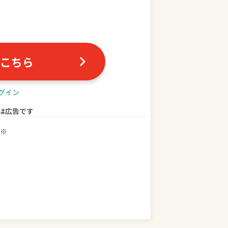
こちら
グイン
は広告です
※