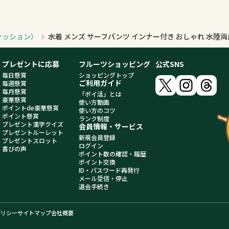
ァッション）
プレゼントに応募
フルーツショッピング
公式SNS
毎日懸賞
ショッピングトップ
ご利用ガイド
毎週懸賞
毎月懸賞
「ポイ活」とは
豪華懸賞
使い方動画
ポイントde豪華懸賞
使い方のコツ
ポイント懸賞
ランク制度
プレゼント漢字クイズ
会員情報・サービス
プレゼントルーレット
新規会員登録
プレゼントスロット
ログイン
喜びの声
ポイント数の確認・履歴
ポイント交換
ID・パスワード再発行
メール受信・停止
退会手続き
ポリシー
サイトマップ
会社概要