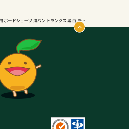
水着 メンズ サーフパンツ インナー付き おしゃれ 水陸両用 ボードショーツ 海パン トランクス 黒 白 夏 薄手 膝丈 ひざ丈 ポケット ウエストゴム ひも付き 裏地付き ボタニカル プール 海水浴 旅行 リゾート スポーツ