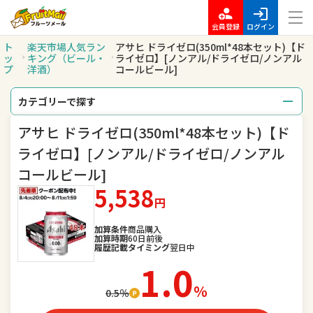
会員登録
ログイン
ト
楽天市場人気ラン
アサヒ ドライゼロ(350ml*48本セット)【ド
ッ
キング（ビール・
ライゼロ】[ノンアル/ドライゼロ/ノンアル
プ
洋酒）
コールビール]
カテゴリーで探す
アサヒ ドライゼロ(350ml*48本セット)【ド
総合
レディースファッション
ライゼロ】[ノンアル/ドライゼロ/ノンアル
メンズファッション
インナー・下着・ナイトウェア
コールビール]
5,538
バッグ・小物・ブランド雑貨
靴
円
腕時計
ジュエリー・アクセサリー
加算条件
商品購入
加算時期
60日前後
履歴記載タイミング
翌日中
キッズ・ベビー・マタニティ
おもちゃ
1.0
％
スポーツ・アウトドア
0.5％
家電