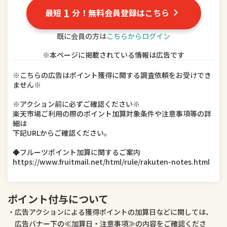
TV・オーディオ・カメラ
パソコン・周辺機器
1
最短
分！無料会員登録はこちら
スマートフォン・タブレット
食品
既に会員の方は
こちらからログイン
※本ページに掲載されている情報は広告です
スイーツ・お菓子
水・ソフトドリンク
※こちらの広告はポイント獲得に関する調査依頼をお受けでき
ビール・洋酒
日本酒・焼酎
ません※
インテリア・寝具・収納
日用品雑貨・文房具・手芸
※アクション前に必ずご確認ください※
楽天市場ご利用の際のポイント加算対象条件や注意事項等の詳
細は
キッチン用品・食器・調理器具
本・雑誌・コミック
下記URLからご確認ください。
テレビゲーム
ホビー
◆フルーツポイント加算に関するご案内
https://www.fruitmail.net/html/rule/rakuten-notes.html
楽器・音響機器
車用品・バイク用品
美容・コスメ・香水
ダイエット・健康
ポイント付与について
広告アクションによる獲得ポイントの加算日などに関しては、
医薬品・コンタクト・介護
ペット・ペットグッズ
広告バナー下の≪加算日・注意事項≫の内容をご確認くださ