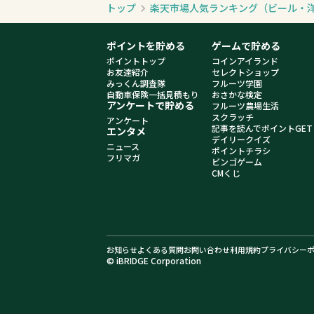
トップ
楽天市場人気ランキング（ビール・
ポイントを貯める
ゲームで貯める
ポイントトップ
コインアイランド
お友達紹介
セレクトショップ
みっくん調査隊
フルーツ学園
自動車保険一括見積もり
おさかな検定
アンケートで貯める
フルーツ農場生活
スクラッチ
アンケート
記事を読んでポイントGET
エンタメ
デイリークイズ
ニュース
ポイントチラシ
フリマガ
ビンゴゲーム
CMくじ
お知らせ
よくある質問
お問い合わせ
利用規約
プライバシー
© iBRIDGE Corporation