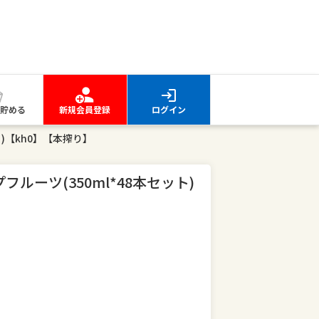
貯める
新規会員登録
ログイン
ト)【kh0】【本搾り】
ルーツ(350ml*48本セット)