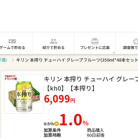
ゲームで貯める
紹介で貯める
プレゼントに応募
調査隊で
洋酒）
キリン 本搾り チューハイ グレープフルーツ(350ml*48本セッ
キリン 本搾り チューハイ グレープフ
【kh0】【本搾り】
6,099
円
1.0
％
0.5％
加算条件
商品購入
加算時期
60日前後