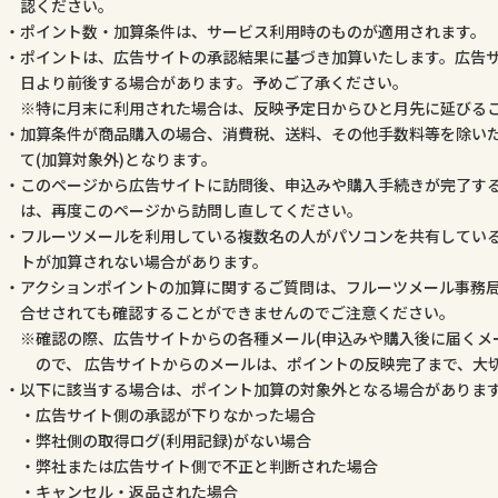
認ください。
ポイント数・加算条件は、サービス利用時のものが適用されます。
ポイントは、広告サイトの承認結果に基づき加算いたします。広告
日より前後する場合があります。予めご了承ください。
特に月末に利用された場合は、反映予定日からひと月先に延びる
加算条件が商品購入の場合、消費税、送料、その他手数料等を除いた
て(加算対象外)となります。
このページから広告サイトに訪問後、申込みや購入手続きが完了す
は、再度このページから訪問し直してください。
フルーツメールを利用している複数名の人がパソコンを共有してい
トが加算されない場合があります。
アクションポイントの加算に関するご質問は、フルーツメール事務
合せされても確認することができませんのでご注意ください。
確認の際、広告サイトからの各種メール(申込みや購入後に届くメ
ので、 広告サイトからのメールは、ポイントの反映完了まで、大
以下に該当する場合は、ポイント加算の対象外となる場合がありま
広告サイト側の承認が下りなかった場合
弊社側の取得ログ(利用記録)がない場合
弊社または広告サイト側で不正と判断された場合
キャンセル・返品された場合