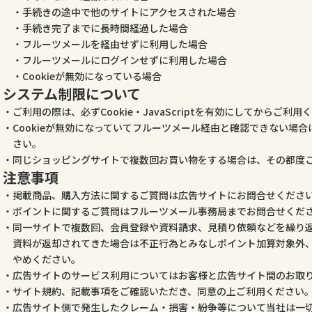
手続きの途中で他のサイトにアクセスされた場合
手続き完了までに長時間経過した場合
フルーツメールを経由せずに利用した場合
フルーツメールにログインせずに利用した場合
Cookieが無効になっている場合
システム制限について
ご利用の際は、必ずCookie・JavaScriptを有効にしてからご利用
Cookieが無効になっていてフルーツメール経由と確認できない場
さい。
同じショッピングサイトで複数回お買い物をする場合は、その都度
注意事項
掲載商品、購入方法に関するご質問は広告サイトにお問合せくださ
ポイントに関するご質問はフルーツメール事務局までお問合せくだ
同一サイトで複数回、会員登録や資料請求、見積り依頼などを繰り
資料が返却されてきた場合は不正行為とみなしポイント加算対象外
やめください。
広告サイトのサービス利用についてはお客様と広告サイト間のお取
サイト規約、記載事項をご確認いただき、同意の上ご利用ください
広告サイト側で発生したクレーム・損害・紛争等について当社は一