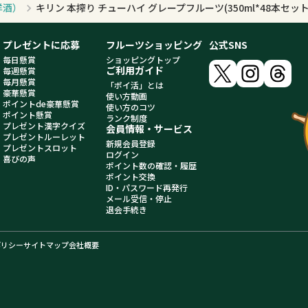
洋酒）
キリン 本搾り チューハイ グレープフルーツ(350ml*48本セッ
プレゼントに応募
フルーツショッピング
公式SNS
毎日懸賞
ショッピングトップ
ご利用ガイド
毎週懸賞
毎月懸賞
「ポイ活」とは
豪華懸賞
使い方動画
ポイントde豪華懸賞
使い方のコツ
ポイント懸賞
ランク制度
プレゼント漢字クイズ
会員情報・サービス
プレゼントルーレット
新規会員登録
プレゼントスロット
ログイン
喜びの声
ポイント数の確認・履歴
ポイント交換
ID・パスワード再発行
メール受信・停止
退会手続き
ポリシー
サイトマップ
会社概要