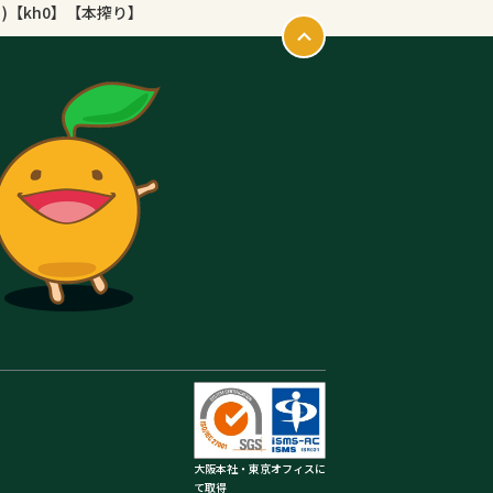
ト)【kh0】【本搾り】
大阪本社・東京オフィスに
て取得