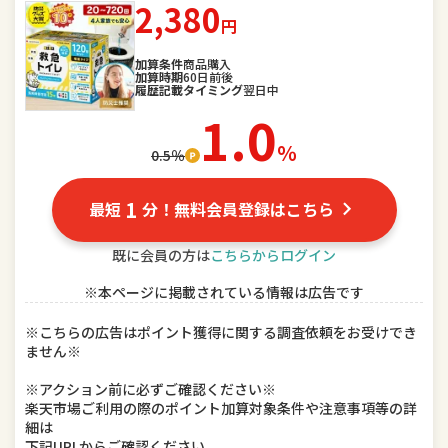
2,380
円
スポーツ・アウトドア
家電
加算条件
商品購入
加算時期
60日前後
TV・オーディオ・カメラ
パソコン・周辺機器
履歴記載タイミング
翌日中
1.0
スマートフォン・タブレット
食品
％
0.5％
スイーツ・お菓子
水・ソフトドリンク
1
最短
分！無料会員登録はこちら
ビール・洋酒
日本酒・焼酎
既に会員の方は
こちらからログイン
インテリア・寝具・収納
日用品雑貨・文房具・手芸
※本ページに掲載されている情報は広告です
キッチン用品・食器・調理器具
本・雑誌・コミック
※こちらの広告はポイント獲得に関する調査依頼をお受けでき
ません※
テレビゲーム
ホビー
※アクション前に必ずご確認ください※
楽器・音響機器
車用品・バイク用品
楽天市場ご利用の際のポイント加算対象条件や注意事項等の詳
細は
下記URLからご確認ください。
美容・コスメ・香水
ダイエット・健康