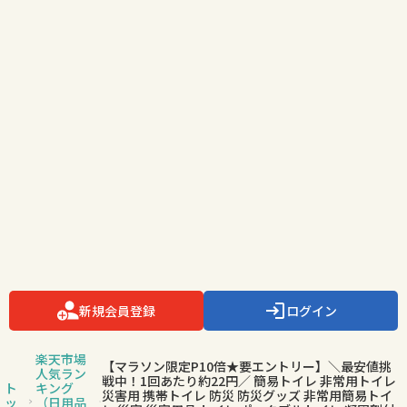
新規会員登録
ログイン
楽天市場
【マラソン限定P10倍★要エントリー】＼最安値挑
人気ラン
戦中！1回あたり約22円／ 簡易トイレ 非常用トイレ
ト
キング
災害用 携帯トイレ 防災 防災グッズ 非常用簡易トイ
ッ
（日用品