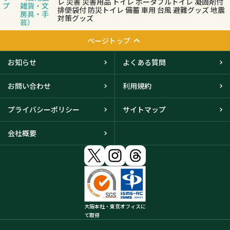
レ 災害 災害用品 トイレ ポータブルトイレ 凝固剤付
プ
雑貨・文
排便袋付 防災トイレ 備蓄 車用 台風 避難グッズ 地震
房具・手
対策グッズ
芸）
ページトップ
お知らせ
よくある質問
お問い合わせ
利用規約
プライバシーポリシー
サイトマップ
会社概要
大阪本社・東京オフィスに
て取得