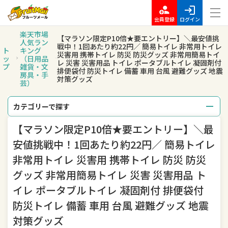
会員登録
ログイン
楽天市場
【マラソン限定P10倍★要エントリー】＼最安値挑
人気ラン
戦中！1回あたり約22円／ 簡易トイレ 非常用トイレ
ト
キング
災害用 携帯トイレ 防災 防災グッズ 非常用簡易トイ
ッ
（日用品
レ 災害 災害用品 トイレ ポータブルトイレ 凝固剤付
プ
雑貨・文
排便袋付 防災トイレ 備蓄 車用 台風 避難グッズ 地震
房具・手
対策グッズ
芸）
カテゴリーで探す
【マラソン限定P10倍★要エントリー】＼最
総合
レディースファッション
安値挑戦中！1回あたり約22円／ 簡易トイレ
メンズファッション
インナー・下着・ナイトウェア
非常用トイレ 災害用 携帯トイレ 防災 防災
グッズ 非常用簡易トイレ 災害 災害用品 ト
バッグ・小物・ブランド雑貨
靴
イレ ポータブルトイレ 凝固剤付 排便袋付
腕時計
ジュエリー・アクセサリー
防災トイレ 備蓄 車用 台風 避難グッズ 地震
対策グッズ
キッズ・ベビー・マタニティ
おもちゃ