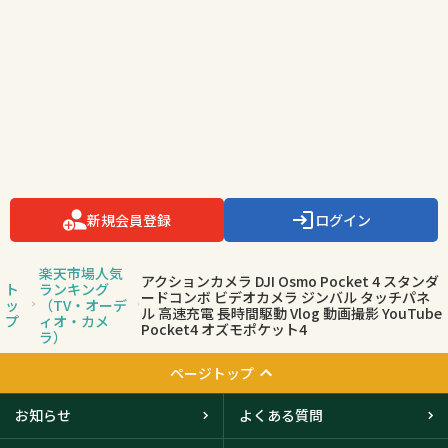
新規会員登録
ログイン
楽天市場人気
アクションカメラ DJI Osmo Pocket 4 スタンダ
ト
ランキング
ードコンボ ビデオカメラ ジンバル タッチパネ
ッ
（TV・オーデ
ル 高速充電 長時間駆動 Vlog 動画撮影 YouTube
プ
ィオ・カメ
Pocket4 オズモポケット4
ラ）
ページトップ
お知らせ
よくある質問