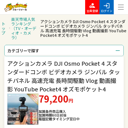
会員登録
ログイン
楽天市場人気
アクションカメラ DJI Osmo Pocket 4 スタンダ
ト
ランキング
ードコンボ ビデオカメラ ジンバル タッチパネ
ッ
（TV・オーデ
ル 高速充電 長時間駆動 Vlog 動画撮影 YouTube
プ
ィオ・カメ
Pocket4 オズモポケット4
ラ）
カテゴリーで探す
アクションカメラ DJI Osmo Pocket 4 スタ
総合
レディースファッション
ンダードコンボ ビデオカメラ ジンバル タッ
メンズファッション
インナー・下着・ナイトウェア
チパネル 高速充電 長時間駆動 Vlog 動画撮
影 YouTube Pocket4 オズモポケット4
バッグ・小物・ブランド雑貨
靴
79,200
円
腕時計
ジュエリー・アクセサリー
加算条件
商品購入
加算時期
60日前後
キッズ・ベビー・マタニティ
おもちゃ
履歴記載タイミング
翌日中