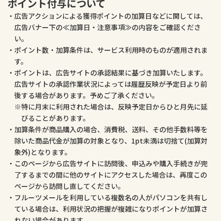
ポイント付与について
医薬品・コンタクト・介護
ペット・ペットグッズ
広告アクションによる獲得ポイントの加算日などに関しては、
広告バナー下の≪加算日・注意事項≫の内容をご確認くださ
い。
ポイント数・加算条件は、サービス利用時のものが適用されま
す。
ポイントは、広告サイトの承認結果に基づき加算いたします。
広告サイトの承認作業状況によっては履歴反映が予定日より前
後する場合があります。予めご了承ください。
特に月末に利用された場合は、反映予定日からひと月先に延
びることがあります。
加算条件が商品購入の場合、消費税、送料、その他手数料等を
除いた商品代金が加算の対象となり、1pt未満は切捨て(加算対
象外)となります。
このページから広告サイトに訪問後、申込みや購入手続きが完
了するまでの間に他のサイトにアクセスした場合は、再度この
ページから訪問し直してください。
フルーツメールを利用している複数名の人がパソコンを共有し
ている場合は、利用状況の把握が複雑になりポイントが加算さ
れない場合があります。