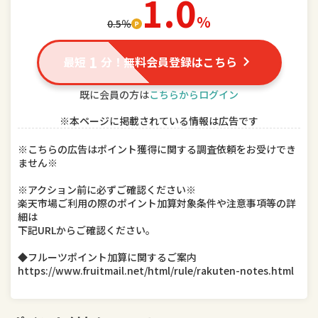
1.0
スポーツ・アウトドア
家電
％
0.5％
TV・オーディオ・カメラ
パソコン・周辺機器
1
最短
分！無料会員登録はこちら
スマートフォン・タブレット
食品
既に会員の方は
こちらからログイン
スイーツ・お菓子
水・ソフトドリンク
※本ページに掲載されている情報は広告です
ビール・洋酒
日本酒・焼酎
※こちらの広告はポイント獲得に関する調査依頼をお受けでき
ません※
インテリア・寝具・収納
日用品雑貨・文房具・手芸
※アクション前に必ずご確認ください※
キッチン用品・食器・調理器具
本・雑誌・コミック
楽天市場ご利用の際のポイント加算対象条件や注意事項等の詳
細は
下記URLからご確認ください。
テレビゲーム
ホビー
◆フルーツポイント加算に関するご案内
楽器・音響機器
車用品・バイク用品
https://www.fruitmail.net/html/rule/rakuten-notes.html
美容・コスメ・香水
ダイエット・健康