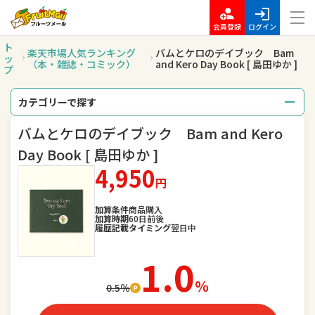
会員登録
ログイン
ト
楽天市場人気ランキング
バムとケロのデイブック Bam
ッ
（本・雑誌・コミック）
and Kero Day Book [ 島田ゆか ]
プ
カテゴリーで探す
バムとケロのデイブック Bam and Kero
総合
レディースファッション
Day Book [ 島田ゆか ]
メンズファッション
インナー・下着・ナイトウェア
4,950
円
バッグ・小物・ブランド雑貨
靴
加算条件
商品購入
加算時期
60日前後
履歴記載タイミング
翌日中
腕時計
ジュエリー・アクセサリー
1.0
キッズ・ベビー・マタニティ
おもちゃ
％
0.5％
スポーツ・アウトドア
家電