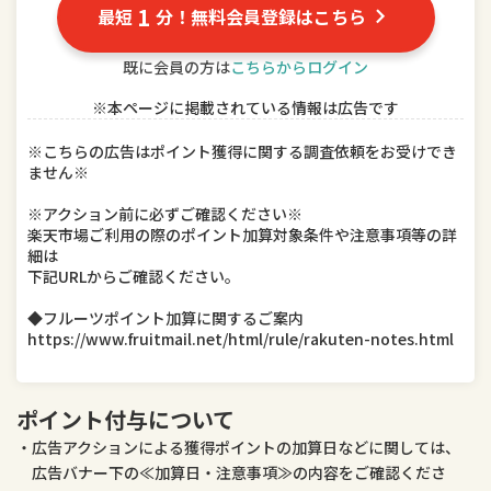
1
最短
分！無料会員登録はこちら
TV・オーディオ・カメラ
パソコン・周辺機器
既に会員の方は
こちらからログイン
スマートフォン・タブレット
食品
※本ページに掲載されている情報は広告です
スイーツ・お菓子
水・ソフトドリンク
※こちらの広告はポイント獲得に関する調査依頼をお受けでき
ビール・洋酒
日本酒・焼酎
ません※
※アクション前に必ずご確認ください※
インテリア・寝具・収納
日用品雑貨・文房具・手芸
楽天市場ご利用の際のポイント加算対象条件や注意事項等の詳
細は
キッチン用品・食器・調理器具
本・雑誌・コミック
下記URLからご確認ください。
◆フルーツポイント加算に関するご案内
テレビゲーム
ホビー
https://www.fruitmail.net/html/rule/rakuten-notes.html
楽器・音響機器
車用品・バイク用品
ポイント付与について
美容・コスメ・香水
ダイエット・健康
広告アクションによる獲得ポイントの加算日などに関しては、
医薬品・コンタクト・介護
広告バナー下の≪加算日・注意事項≫の内容をご確認くださ
ペット・ペットグッズ