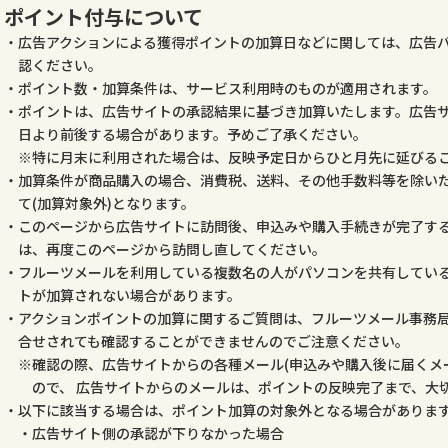
ポイント付与について
広告アクションによる獲得ポイントの加算日などに関しては、広告
認ください。
ポイント数・加算条件は、サービス利用時のものが適用されます。
ポイントは、広告サイトの承認結果に基づき加算いたします。広告
日より前後する場合があります。予めご了承ください。
特に月末に利用された場合は、反映予定日からひと月先に延びる
加算条件が商品購入の場合、消費税、送料、その他手数料等を除いた
て(加算対象外)となります。
このページから広告サイトに訪問後、申込みや購入手続きが完了す
は、再度このページから訪問し直してください。
フルーツメールを利用している複数名の人がパソコンを共有してい
トが加算されない場合があります。
アクションポイントの加算に関するご質問は、フルーツメール事務
合せされても確認することができませんのでご注意ください。
確認の際、広告サイトからの各種メール(申込みや購入後に届くメ
ので、 広告サイトからのメールは、ポイントの反映完了まで、大
以下に該当する場合は、ポイント加算の対象外となる場合がありま
広告サイト側の承認が下りなかった場合