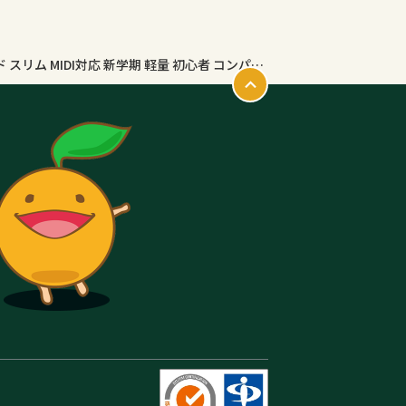
HZDMJ キーボード ピアノ 電子ピアノ 61鍵盤 88鍵盤 スタンド スリム MIDI対応 新学期 軽量 初心者 コンパクト 高音質 ピアノタッチ 譜面台 持ち運び 楽器 練習 電子キーボード 練習モード 折り畳み式 折りたたみ