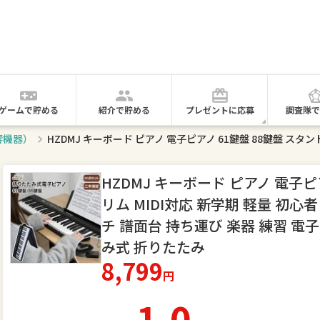
ゲームで貯める
紹介で貯める
プレゼントに応募
調査隊で
響機器）
HZDMJ キーボード ピアノ 電子ピ
リム MIDI対応 新学期 軽量 初心
チ 譜面台 持ち運び 楽器 練習 電
み式 折りたたみ
8,799
円
1.0