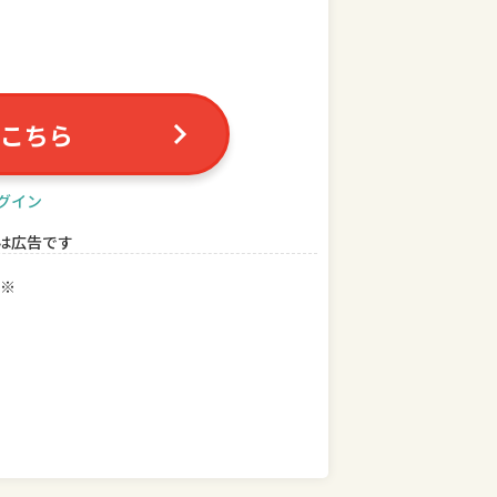
こちら
グイン
は広告です
※