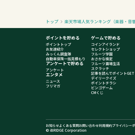
トップ
楽天市場人気ランキング（楽器・音
ポイントを貯める
ゲームで貯める
ポイントトップ
コインアイランド
お友達紹介
セレクトショップ
みっくん調査隊
フルーツ学園
自動車保険一括見積もり
おさかな検定
アンケートで貯める
フルーツ農場生活
スクラッチ
アンケート
記事を読んでポイントGET
エンタメ
デイリークイズ
ニュース
ポイントチラシ
フリマガ
ビンゴゲーム
CMくじ
お知らせ
よくある質問
お問い合わせ
利用規約
プライバシー
© iBRIDGE Corporation