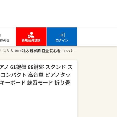
貯める
新規会員登録
ログイン
HZDMJ キーボード ピアノ 電子ピアノ 61鍵盤 88鍵盤 スタンド スリム MIDI対応 新学期 軽量 初心者 コンパクト 高音質 ピアノタッチ 譜面台 持ち運び 楽器 練習 電子キーボード 練習モード 折り畳み式 折りたたみ
アノ 61鍵盤 88鍵盤 スタンド ス
者 コンパクト 高音質 ピアノタッ
子キーボード 練習モード 折り畳