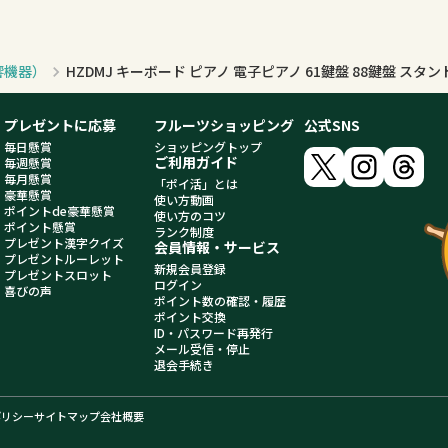
響機器）
プレゼントに応募
フルーツショッピング
公式SNS
毎日懸賞
ショッピングトップ
ご利用ガイド
毎週懸賞
毎月懸賞
「ポイ活」とは
豪華懸賞
使い方動画
ポイントde豪華懸賞
使い方のコツ
ポイント懸賞
ランク制度
プレゼント漢字クイズ
会員情報・サービス
プレゼントルーレット
新規会員登録
プレゼントスロット
ログイン
喜びの声
ポイント数の確認・履歴
ポイント交換
ID・パスワード再発行
メール受信・停止
退会手続き
ポリシー
サイトマップ
会社概要