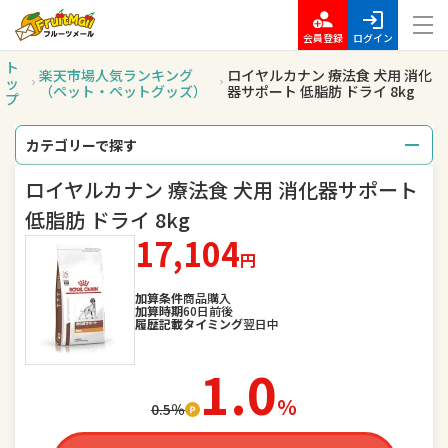
会員登録
ログイン
ト
楽天市場人気ランキング
ロイヤルカナン 療法食 犬用 消化
ッ
（ペット・ペットグッズ）
器サポート 低脂肪 ドライ 8kg
プ
カテゴリーで探す
ロイヤルカナン 療法食 犬用 消化器サポート
総合
レディースファッション
低脂肪 ドライ 8kg
メンズファッション
インナー・下着・ナイトウェア
17,104
円
バッグ・小物・ブランド雑貨
靴
加算条件
商品購入
加算時期
60日前後
履歴記載タイミング
翌日中
腕時計
ジュエリー・アクセサリー
1.0
キッズ・ベビー・マタニティ
おもちゃ
％
0.5％
スポーツ・アウトドア
家電