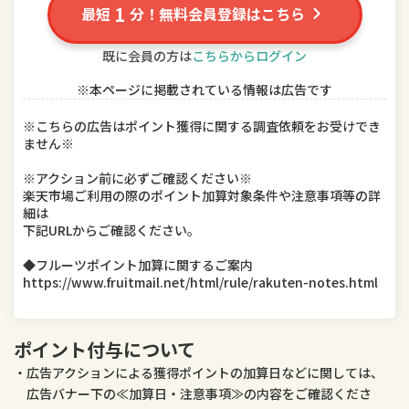
1
最短
分！無料会員登録はこちら
TV・オーディオ・カメラ
パソコン・周辺機器
既に会員の方は
こちらからログイン
スマートフォン・タブレット
食品
※本ページに掲載されている情報は広告です
スイーツ・お菓子
水・ソフトドリンク
※こちらの広告はポイント獲得に関する調査依頼をお受けでき
ビール・洋酒
日本酒・焼酎
ません※
※アクション前に必ずご確認ください※
インテリア・寝具・収納
日用品雑貨・文房具・手芸
楽天市場ご利用の際のポイント加算対象条件や注意事項等の詳
細は
キッチン用品・食器・調理器具
本・雑誌・コミック
下記URLからご確認ください。
◆フルーツポイント加算に関するご案内
テレビゲーム
ホビー
https://www.fruitmail.net/html/rule/rakuten-notes.html
楽器・音響機器
車用品・バイク用品
ポイント付与について
美容・コスメ・香水
ダイエット・健康
広告アクションによる獲得ポイントの加算日などに関しては、
医薬品・コンタクト・介護
広告バナー下の≪加算日・注意事項≫の内容をご確認くださ
ペット・ペットグッズ