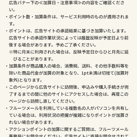
広告バナー下の≪加算日・注意事項≫の内容をご確認くださ
い。
ポイント数・加算条件は、サービス利用時のものが適用されま
す。
ポイントは、広告サイトの承認結果に基づき加算いたします。
広告サイトの承認作業状況によっては履歴反映が予定日より前
後する場合があります。予めご了承ください。
特に月末に利用された場合は、反映予定日からひと月先に延
びることがあります。
加算条件が商品購入の場合、消費税、送料、その他手数料等を
除いた商品代金が加算の対象となり、1pt未満は切捨て(加算対
象外)となります。
このページから広告サイトに訪問後、申込みや購入手続きが完
了するまでの間に他のサイトにアクセスした場合は、再度この
ページから訪問し直してください。
フルーツメールを利用している複数名の人がパソコンを共有し
ている場合は、利用状況の把握が複雑になりポイントが加算さ
れない場合があります。
アクションポイントの加算に関するご質問は、フルーツメール
事務局にお問合せください。広告サイトに直接お問合せされて