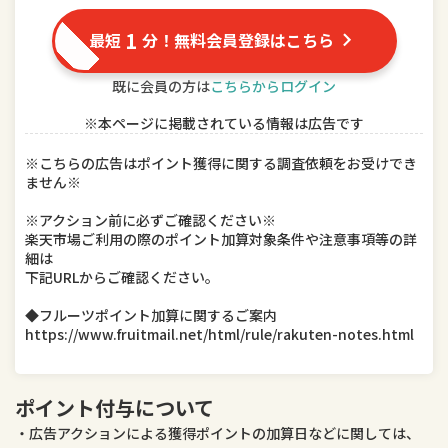
TV・オーディオ・カメラ
パソコン・周辺機器
1
最短
分！無料会員登録はこちら
スマートフォン・タブレット
食品
既に会員の方は
こちらからログイン
スイーツ・お菓子
水・ソフトドリンク
※本ページに掲載されている情報は広告です
ビール・洋酒
日本酒・焼酎
※こちらの広告はポイント獲得に関する調査依頼をお受けでき
ません※
インテリア・寝具・収納
日用品雑貨・文房具・手芸
※アクション前に必ずご確認ください※
楽天市場ご利用の際のポイント加算対象条件や注意事項等の詳
キッチン用品・食器・調理器具
本・雑誌・コミック
細は
下記URLからご確認ください。
テレビゲーム
ホビー
◆フルーツポイント加算に関するご案内
https://www.fruitmail.net/html/rule/rakuten-notes.html
楽器・音響機器
車用品・バイク用品
美容・コスメ・香水
ダイエット・健康
ポイント付与について
医薬品・コンタクト・介護
ペット・ペットグッズ
広告アクションによる獲得ポイントの加算日などに関しては、