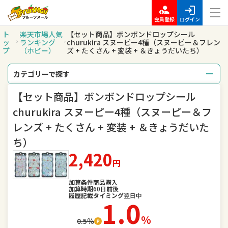
会員登録
ログイン
ト
楽天市場人気
【セット商品】ボンボンドロップシール
ッ
ランキング
churukira スヌーピー4種（スヌーピー＆フレン
プ
（ホビー）
ズ + たくさん + 変装 + ＆きょうだいたち）
カテゴリーで探す
【セット商品】ボンボンドロップシール
総合
レディースファッション
churukira スヌーピー4種（スヌーピー＆フ
メンズファッション
インナー・下着・ナイトウェア
レンズ + たくさん + 変装 + ＆きょうだいた
ち）
バッグ・小物・ブランド雑貨
靴
2,420
円
腕時計
ジュエリー・アクセサリー
加算条件
商品購入
加算時期
60日前後
キッズ・ベビー・マタニティ
おもちゃ
履歴記載タイミング
翌日中
1.0
スポーツ・アウトドア
家電
％
0.5％