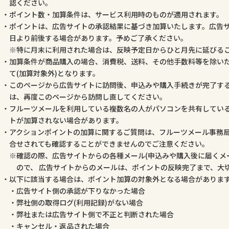
認ください。
ポイント数・加算条件は、サービス利用時のものが適用されます。
ポイントは、広告サイトの承認結果に基づき加算いたします。広告
日より前後する場合があります。予めご了承ください。
特に月末に利用された場合は、反映予定日からひと月先に延びる
加算条件が商品購入の場合、消費税、送料、その他手数料等を除いた
て(加算対象外)となります。
このページから広告サイトに訪問後、申込みや購入手続きが完了す
は、再度このページから訪問し直してください。
フルーツメールを利用している複数名の人がパソコンを共有してい
トが加算されない場合があります。
アクションポイントの加算に関するご質問は、フルーツメール事務
合せされても確認することができませんのでご注意ください。
確認の際、広告サイトからの各種メール(申込みや購入後に届くメ
ので、 広告サイトからのメールは、ポイントの反映完了まで、大
以下に該当する場合は、ポイント加算の対象外となる場合がありま
広告サイト側の承認が下りなかった場合
弊社側の取得ログ(利用記録)がない場合
弊社または広告サイト側で不正と判断された場合
キャンセル・返品された場合