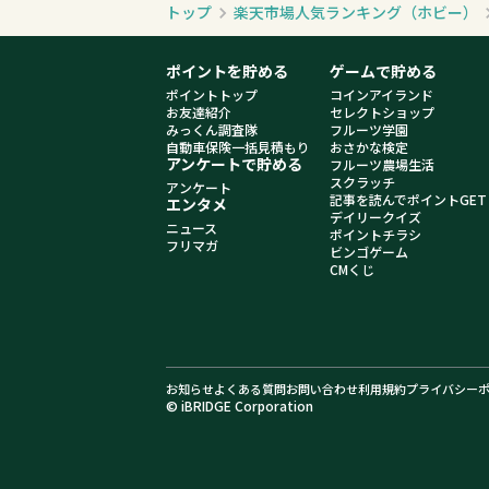
トップ
楽天市場人気ランキング（ホビー）
ポイントを貯める
ゲームで貯める
ポイントトップ
コインアイランド
お友達紹介
セレクトショップ
みっくん調査隊
フルーツ学園
自動車保険一括見積もり
おさかな検定
アンケートで貯める
フルーツ農場生活
スクラッチ
アンケート
記事を読んでポイントGET
エンタメ
デイリークイズ
ニュース
ポイントチラシ
フリマガ
ビンゴゲーム
CMくじ
お知らせ
よくある質問
お問い合わせ
利用規約
プライバシー
© iBRIDGE Corporation