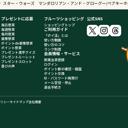
スター・ウォーズ マンダロリアン・アンド・グローグー/ペアキーホ
プレゼントに応募
フルーツショッピング
公式SNS
毎日懸賞
ショッピングトップ
ご利用ガイド
毎週懸賞
毎月懸賞
「ポイ活」とは
豪華懸賞
使い方動画
ポイントde豪華懸賞
使い方のコツ
ポイント懸賞
ランク制度
プレゼント漢字クイズ
会員情報・サービス
プレゼントルーレット
新規会員登録
プレゼントスロット
ログイン
喜びの声
ポイント数の確認・履歴
ポイント交換
ID・パスワード再発行
メール受信・停止
退会手続き
ポリシー
サイトマップ
会社概要