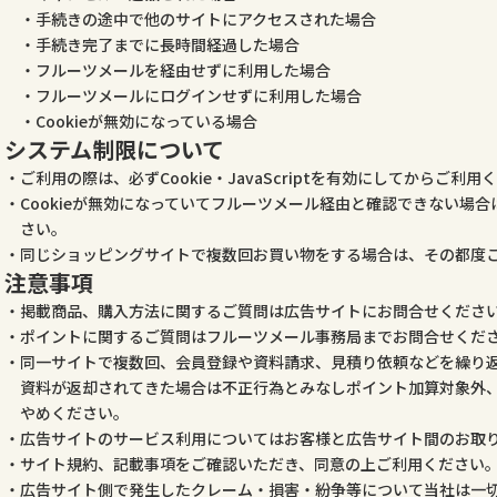
手続きの途中で他のサイトにアクセスされた場合
手続き完了までに長時間経過した場合
フルーツメールを経由せずに利用した場合
フルーツメールにログインせずに利用した場合
Cookieが無効になっている場合
システム制限について
ご利用の際は、必ずCookie・JavaScriptを有効にしてからご利用
Cookieが無効になっていてフルーツメール経由と確認できない場
さい。
同じショッピングサイトで複数回お買い物をする場合は、その都度
注意事項
掲載商品、購入方法に関するご質問は広告サイトにお問合せくださ
ポイントに関するご質問はフルーツメール事務局までお問合せくだ
同一サイトで複数回、会員登録や資料請求、見積り依頼などを繰り
資料が返却されてきた場合は不正行為とみなしポイント加算対象外
やめください。
広告サイトのサービス利用についてはお客様と広告サイト間のお取
サイト規約、記載事項をご確認いただき、同意の上ご利用ください
広告サイト側で発生したクレーム・損害・紛争等について当社は一