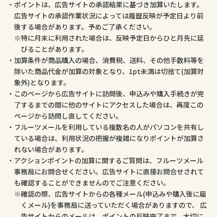
ポイントは、広告サイトの承認結果に基づき加算いたします。
広告サイトの承認作業状況によっては履歴反映が予定日より前
後する場合があります。予めご了承ください。
特に月末に利用された場合は、反映予定日からひと月先に延
びることがあります。
加算条件が商品購入の場合、消費税、送料、その他手数料等を
除いた商品代金が加算の対象となり、1pt未満は切捨て(加算対
象外)となります。
このページから広告サイトに訪問後、申込みや購入手続きが完
了するまでの間に他のサイトにアクセスした場合は、再度この
ページから訪問し直してください。
フルーツメールを利用している複数名の人がパソコンを共有し
ている場合は、利用状況の把握が複雑になりポイントが加算さ
れない場合があります。
アクションポイントの加算に関するご質問は、フルーツメール
事務局にお問合せください。広告サイトに直接お問合せされて
も確認することができませんのでご注意ください。
確認の際、広告サイトからの各種メール(申込みや購入後に届
くメール)を事務局に送っていただく場合がありますので、 広
告サイトからのメールは、ポイントの反映完了まで、大切に