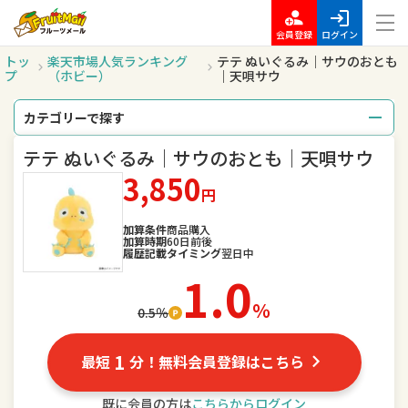
会員登録
ログイン
トッ
楽天市場人気ランキング
テテ ぬいぐるみ｜サウのおとも
プ
（ホビー）
｜天唄サウ
カテゴリーで探す
テテ ぬいぐるみ｜サウのおとも｜天唄サウ
総合
レディースファッション
3,850
円
メンズファッション
インナー・下着・ナイトウェア
加算条件
商品購入
バッグ・小物・ブランド雑貨
靴
加算時期
60日前後
履歴記載タイミング
翌日中
1.0
腕時計
ジュエリー・アクセサリー
％
0.5％
キッズ・ベビー・マタニティ
おもちゃ
1
最短
分！無料会員登録はこちら
スポーツ・アウトドア
家電
既に会員の方は
こちらからログイン
TV・オーディオ・カメラ
パソコン・周辺機器