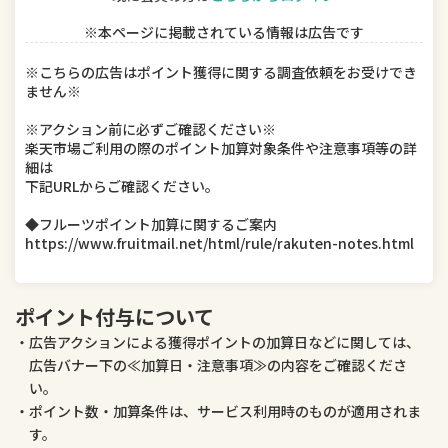
※本ページに掲載されている情報は広告です
スマートフォン・タブレット
食品
※こちらの広告はポイント獲得に関する調査依頼をお受けでき
ません※
スイーツ・お菓子
水・ソフトドリンク
※アクション前に必ずご確認ください※
ビール・洋酒
日本酒・焼酎
楽天市場ご利用の際のポイント加算対象条件や注意事項等の詳
細は
インテリア・寝具・収納
日用品雑貨・文房具・手芸
下記URLからご確認ください。
◆フルーツポイント加算に関するご案内
キッチン用品・食器・調理器具
本・雑誌・コミック
https://www.fruitmail.net/html/rule/rakuten-notes.html
テレビゲーム
ホビー
ポイント付与について
楽器・音響機器
車用品・バイク用品
広告アクションによる獲得ポイントの加算日などに関しては、
広告バナー下の≪加算日・注意事項≫の内容をご確認くださ
美容・コスメ・香水
ダイエット・健康
い。
ポイント数・加算条件は、サービス利用時のものが適用されま
医薬品・コンタクト・介護
ペット・ペットグッズ
す。