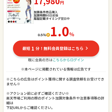
17,980
円
スポーツ・アウトドア
家電
加算条件
商品購入
加算時期
60日前後
TV・オーディオ・カメラ
パソコン・周辺機器
履歴記載タイミング
翌日中
1.0
スマートフォン・タブレット
食品
％
0.5％
スイーツ・お菓子
水・ソフトドリンク
1
最短
分！無料会員登録はこちら
ビール・洋酒
日本酒・焼酎
既に会員の方は
こちらからログイン
インテリア・寝具・収納
日用品雑貨・文房具・手芸
※本ページに掲載されている情報は広告です
キッチン用品・食器・調理器具
本・雑誌・コミック
※こちらの広告はポイント獲得に関する調査依頼をお受けでき
ません※
テレビゲーム
ホビー
※アクション前に必ずご確認ください※
楽器・音響機器
車用品・バイク用品
楽天市場ご利用の際のポイント加算対象条件や注意事項等の詳
細は
下記URLからご確認ください。
美容・コスメ・香水
ダイエット・健康