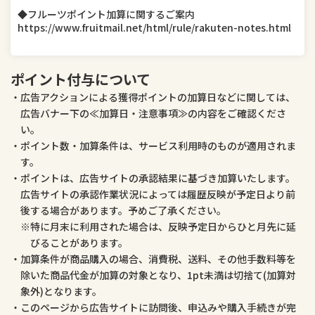
◆フルーツポイント加算に関するご案内
医薬品・コンタクト・介護
ペット・ペットグッズ
https://www.fruitmail.net/html/rule/rakuten-notes.html
ポイント付与について
広告アクションによる獲得ポイントの加算日などに関しては、
広告バナー下の≪加算日・注意事項≫の内容をご確認くださ
い。
ポイント数・加算条件は、サービス利用時のものが適用されま
す。
ポイントは、広告サイトの承認結果に基づき加算いたします。
広告サイトの承認作業状況によっては履歴反映が予定日より前
後する場合があります。予めご了承ください。
特に月末に利用された場合は、反映予定日からひと月先に延
びることがあります。
加算条件が商品購入の場合、消費税、送料、その他手数料等を
除いた商品代金が加算の対象となり、1pt未満は切捨て(加算対
象外)となります。
このページから広告サイトに訪問後、申込みや購入手続きが完