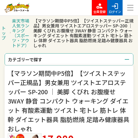
会員登録
ログイン
楽天市場
【マラソン期間中P5倍】【ツイストステッパー正規
人気ラン
品】男女兼用 ツイストエアロステッパー SP-200 │
ト
キング
美脚 くびれ お腹痩せ 3WAY 静音 コンパクト ウォー
ッ
（スポー
キング ダイエット 有酸素運動 ツイスト 宅トレ 筋ト
プ
ツ・アウ
レ 体幹 ダイエット器具 脂肪燃焼 足踏み健康器具 お
トドア）
しゃれ
カテゴリーで探す
【マラソン期間中P5倍】【ツイストステッ
総合
レディースファッション
パー正規品】男女兼用 ツイストエアロステ
メンズファッション
インナー・下着・ナイトウェア
ッパー SP-200 │ 美脚 くびれ お腹痩せ
3WAY 静音 コンパクト ウォーキング ダイエ
バッグ・小物・ブランド雑貨
靴
ット 有酸素運動 ツイスト 宅トレ 筋トレ 体
腕時計
ジュエリー・アクセサリー
幹 ダイエット器具 脂肪燃焼 足踏み健康器具
おしゃれ
キッズ・ベビー・マタニティ
おもちゃ