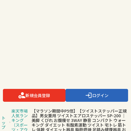
新規会員登録
ログイン
楽天市場
【マラソン期間中P5倍】【ツイストステッパー正規
人気ラン
品】男女兼用 ツイストエアロステッパー SP-200 │
ト
キング
美脚 くびれ お腹痩せ 3WAY 静音 コンパクト ウォー
ッ
（スポー
キング ダイエット 有酸素運動 ツイスト 宅トレ 筋ト
プ
ツ・アウ
レ 体幹 ダイエット器具 脂肪燃焼 足踏み健康器具 お