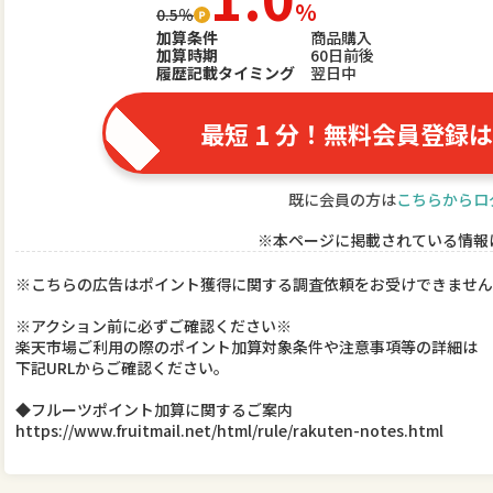
％
0.5％
加算条件
商品購入
加算時期
60日前後
履歴記載タイミング
翌日中
1
最短
分！無料会員登録は
既に会員の方は
こちらからロ
※本ページに掲載されている情報
※こちらの広告はポイント獲得に関する調査依頼をお受けできません
※アクション前に必ずご確認ください※
楽天市場ご利用の際のポイント加算対象条件や注意事項等の詳細は
下記URLからご確認ください。
◆フルーツポイント加算に関するご案内
https://www.fruitmail.net/html/rule/rakuten-notes.html