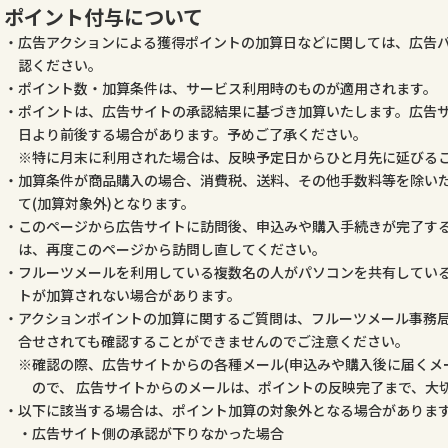
ポイント付与について
広告アクションによる獲得ポイントの加算日などに関しては、広告
認ください。
ポイント数・加算条件は、サービス利用時のものが適用されます。
ポイントは、広告サイトの承認結果に基づき加算いたします。広告
日より前後する場合があります。予めご了承ください。
特に月末に利用された場合は、反映予定日からひと月先に延びる
加算条件が商品購入の場合、消費税、送料、その他手数料等を除いた
て(加算対象外)となります。
このページから広告サイトに訪問後、申込みや購入手続きが完了す
は、再度このページから訪問し直してください。
フルーツメールを利用している複数名の人がパソコンを共有してい
トが加算されない場合があります。
アクションポイントの加算に関するご質問は、フルーツメール事務
合せされても確認することができませんのでご注意ください。
確認の際、広告サイトからの各種メール(申込みや購入後に届くメ
ので、 広告サイトからのメールは、ポイントの反映完了まで、大
以下に該当する場合は、ポイント加算の対象外となる場合がありま
広告サイト側の承認が下りなかった場合