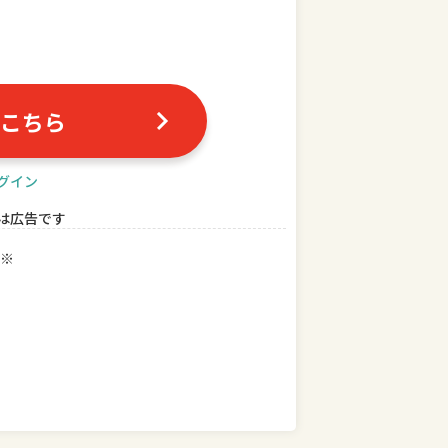
こちら
グイン
は広告です
※