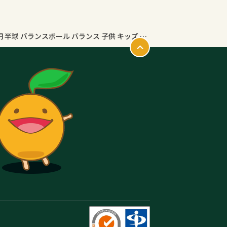
＼楽天1位263冠達成！／バランスドーム 金具内蔵 半円 半球 バランスボール バランス 子供 キッズ 大人 体幹トレーニング 室内遊び トランポリン 静音 滑り止め 国内検査済み 耐荷重400kg 47cm 60cm 空気入れ付 LUSEEQ