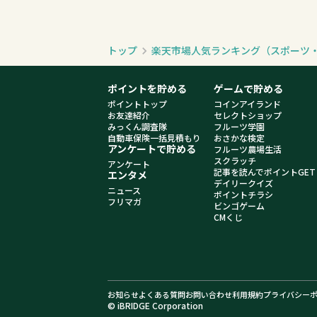
トップ
楽天市場人気ランキング（スポーツ
ポイントを貯める
ゲームで貯める
ポイントトップ
コインアイランド
お友達紹介
セレクトショップ
みっくん調査隊
フルーツ学園
自動車保険一括見積もり
おさかな検定
アンケートで貯める
フルーツ農場生活
スクラッチ
アンケート
記事を読んでポイントGET
エンタメ
デイリークイズ
ニュース
ポイントチラシ
フリマガ
ビンゴゲーム
CMくじ
お知らせ
よくある質問
お問い合わせ
利用規約
プライバシー
© iBRIDGE Corporation