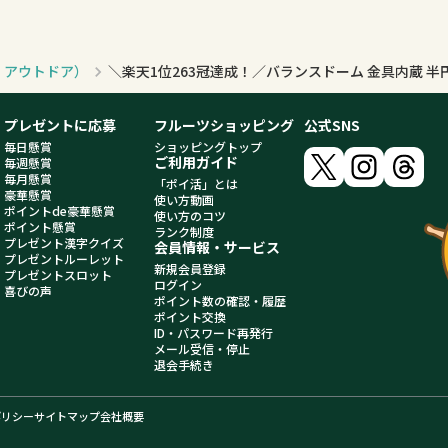
・アウトドア）
プレゼントに応募
フルーツショッピング
公式SNS
毎日懸賞
ショッピングトップ
ご利用ガイド
毎週懸賞
毎月懸賞
「ポイ活」とは
豪華懸賞
使い方動画
ポイントde豪華懸賞
使い方のコツ
ポイント懸賞
ランク制度
プレゼント漢字クイズ
会員情報・サービス
プレゼントルーレット
新規会員登録
プレゼントスロット
ログイン
喜びの声
ポイント数の確認・履歴
ポイント交換
ID・パスワード再発行
メール受信・停止
退会手続き
ポリシー
サイトマップ
会社概要