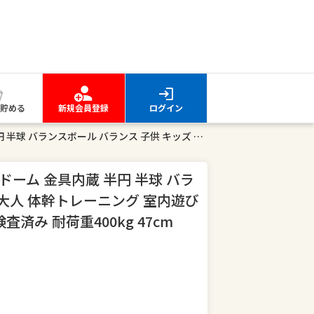
貯める
新規会員登録
ログイン
＼楽天1位263冠達成！／バランスドーム 金具内蔵 半円 半球 バランスボール バランス 子供 キッズ 大人 体幹トレーニング 室内遊び トランポリン 静音 滑り止め 国内検査済み 耐荷重400kg 47cm 60cm 空気入れ付 LUSEEQ
ドーム 金具内蔵 半円 半球 バラ
 大人 体幹トレーニング 室内遊び
済み 耐荷重400kg 47cm