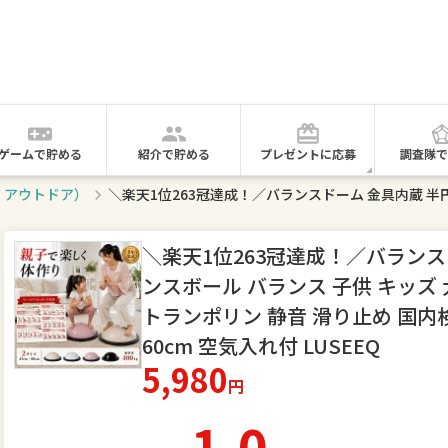
ゲームで貯める
紹介で貯める
プレゼントに応募
調査隊で
・アウトドア）
＼楽天1位263冠達成！／バランス
ンスボール バランス 子供 キッズ
トランポリン 静音 滑り止め 国内検査
60cm 空気入れ付 LUSEEQ
5,980
円
1.0