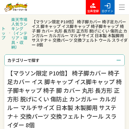
会員登録
ログイン
楽天市場
【マラソン限定 P10倍】 椅子脚カバー 椅子足カバー
人気ラン
イス 脚キャップ イス脚キャップ 椅子脚キャップ 椅
ト
キング
子 脚 カバー 丸形 長方形 正方形 脱げにくい 傷防止 カ
ッ
（インテ
ンガルー カルガルー マルチサイズ 日本製 木製脚用
プ
リア・寝
サステナ＋ 交換パーツ 交換フェルト ウール スライダ
具・収
ー 8個
納）
カテゴリーで探す
【マラソン限定 P10倍】 椅子脚カバー 椅子
総合
レディースファッション
足カバー イス 脚キャップ イス脚キャップ 椅
メンズファッション
インナー・下着・ナイトウェア
子脚キャップ 椅子 脚 カバー 丸形 長方形 正
方形 脱げにくい 傷防止 カンガルー カルガ
バッグ・小物・ブランド雑貨
靴
ルー マルチサイズ 日本製 木製脚用 サステ
腕時計
ジュエリー・アクセサリー
ナ＋ 交換パーツ 交換フェルト ウール スラ
イダー 8個
キッズ・ベビー・マタニティ
おもちゃ