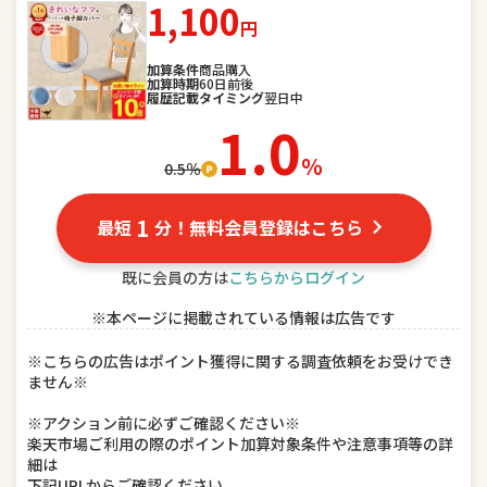
1,100
円
スポーツ・アウトドア
家電
加算条件
商品購入
加算時期
60日前後
TV・オーディオ・カメラ
パソコン・周辺機器
履歴記載タイミング
翌日中
1.0
スマートフォン・タブレット
食品
％
0.5％
スイーツ・お菓子
水・ソフトドリンク
1
最短
分！無料会員登録はこちら
ビール・洋酒
日本酒・焼酎
既に会員の方は
こちらからログイン
インテリア・寝具・収納
日用品雑貨・文房具・手芸
※本ページに掲載されている情報は広告です
キッチン用品・食器・調理器具
本・雑誌・コミック
※こちらの広告はポイント獲得に関する調査依頼をお受けでき
ません※
テレビゲーム
ホビー
※アクション前に必ずご確認ください※
楽器・音響機器
車用品・バイク用品
楽天市場ご利用の際のポイント加算対象条件や注意事項等の詳
細は
下記URLからご確認ください。
美容・コスメ・香水
ダイエット・健康