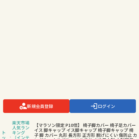
新規会員登録
ログイン
楽天市場
【マラソン限定 P10倍】 椅子脚カバー 椅子足カバー
人気ラン
イス 脚キャップ イス脚キャップ 椅子脚キャップ 椅
ト
キング
子 脚 カバー 丸形 長方形 正方形 脱げにくい 傷防止 カ
ッ
（インテ