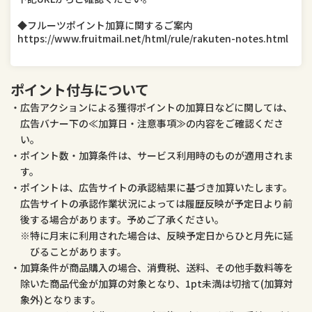
◆フルーツポイント加算に関するご案内
医薬品・コンタクト・介護
ペット・ペットグッズ
https://www.fruitmail.net/html/rule/rakuten-notes.html
ポイント付与について
広告アクションによる獲得ポイントの加算日などに関しては、
広告バナー下の≪加算日・注意事項≫の内容をご確認くださ
い。
ポイント数・加算条件は、サービス利用時のものが適用されま
す。
ポイントは、広告サイトの承認結果に基づき加算いたします。
広告サイトの承認作業状況によっては履歴反映が予定日より前
後する場合があります。予めご了承ください。
特に月末に利用された場合は、反映予定日からひと月先に延
びることがあります。
加算条件が商品購入の場合、消費税、送料、その他手数料等を
除いた商品代金が加算の対象となり、1pt未満は切捨て(加算対
象外)となります。