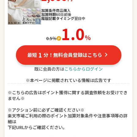
スポーツ・アウトドア
加算条件
商品購入
家電
加算時期
60日前後
履歴記載タイミング
翌日中
TV・オーディオ・カメラ
パソコン・周辺機器
1.0
％
0.5％
スマートフォン・タブレット
食品
スイーツ・お菓子
水・ソフトドリンク
1
最短
分！無料会員登録はこちら
ビール・洋酒
日本酒・焼酎
既に会員の方は
こちらからログイン
※本ページに掲載されている情報は広告です
インテリア・寝具・収納
日用品雑貨・文房具・手芸
※こちらの広告はポイント獲得に関する調査依頼をお受けでき
キッチン用品・食器・調理器具
本・雑誌・コミック
ません※
テレビゲーム
ホビー
※アクション前に必ずご確認ください※
楽天市場ご利用の際のポイント加算対象条件や注意事項等の詳
細は
楽器・音響機器
車用品・バイク用品
下記URLからご確認ください。
美容・コスメ・香水
ダイエット・健康