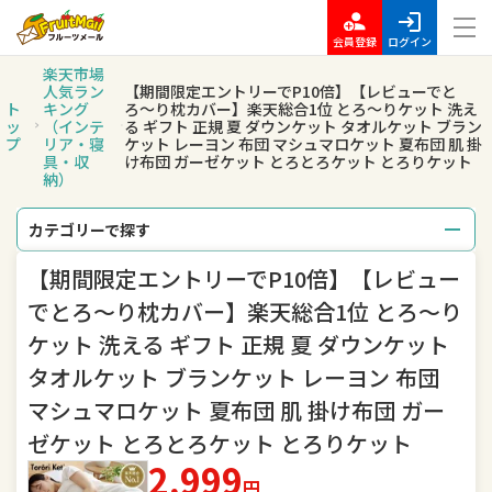
会員登録
ログイン
楽天市場
人気ラン
【期間限定エントリーでP10倍】【レビューでと
ト
キング
ろ〜り枕カバー】楽天総合1位 とろ〜りケット 洗え
ッ
（インテ
る ギフト 正規 夏 ダウンケット タオルケット ブラン
プ
リア・寝
ケット レーヨン 布団 マシュマロケット 夏布団 肌 掛
具・収
け布団 ガーゼケット とろとろケット とろりケット
納）
カテゴリーで探す
【期間限定エントリーでP10倍】【レビュー
総合
レディースファッション
でとろ〜り枕カバー】楽天総合1位 とろ〜り
メンズファッション
インナー・下着・ナイトウェア
ケット 洗える ギフト 正規 夏 ダウンケット
タオルケット ブランケット レーヨン 布団
バッグ・小物・ブランド雑貨
靴
マシュマロケット 夏布団 肌 掛け布団 ガー
腕時計
ジュエリー・アクセサリー
ゼケット とろとろケット とろりケット
2,999
キッズ・ベビー・マタニティ
おもちゃ
円