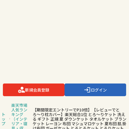
新規会員登録
ログイン
楽天市場
人気ラン
【期間限定エントリーでP10倍】【レビューでと
ト
キング
ろ〜り枕カバー】楽天総合1位 とろ〜りケット 洗え
ッ
（インテ
る ギフト 正規 夏 ダウンケット タオルケット ブラン
プ
リア・寝
ケット レーヨン 布団 マシュマロケット 夏布団 肌 掛
具・収
け布団 ガーゼケット とろとろケット とろりケット