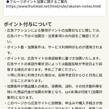
◆フルーツポイント加算に関するご案内
https://www.fruitmail.net/html/rule/rakuten-notes.html
医薬品・コンタクト・介護
ペット・ペットグッズ
ポイント付与について
広告アクションによる獲得ポイントの加算日などに関しては、
広告バナー下の≪加算日・注意事項≫の内容をご確認くださ
い。
ポイント数・加算条件は、サービス利用時のものが適用されま
す。
ポイントは、広告サイトの承認結果に基づき加算いたします。
広告サイトの承認作業状況によっては履歴反映が予定日より前
後する場合があります。予めご了承ください。
特に月末に利用された場合は、反映予定日からひと月先に延
びることがあります。
加算条件が商品購入の場合、消費税、送料、その他手数料等を
除いた商品代金が加算の対象となり、1pt未満は切捨て(加算対
象外)となります。
このページから広告サイトに訪問後、申込みや購入手続きが完
了するまでの間に他のサイトにアクセスした場合は、再度この