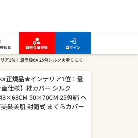
貯める
新規会員登録
ログイン
【クーポン2枚で500円引】【Aooka正規品★インテリア1位！最高級6A 25匁シルク★滑りにくい片面仕様】枕カバー シルク 100% シルク枕カバー 35×50CM 43×63CM 50×70CM 25匁絹 ヘアケアひんやり可愛い 洗える 抗菌美髪美肌 封筒式 まくらカバー シルク テンセル
oka正規品★インテリア1位！最
片面仕様】枕カバー シルク
3×63CM 50×70CM 25匁絹 ヘ
菌美髪美肌 封筒式 まくらカバー