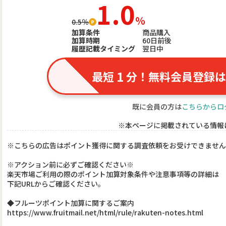
1.0
％
0.5％
加算条件
商品購入
加算時期
60日前後
履歴記載タイミング
翌日中
1
最短
分！無料会員登録は
既に会員の方は
こちらからロ
※本ページに掲載されている情報
※こちらの広告はポイント獲得に関する調査依頼をお受けできません
※アクション前に必ずご確認ください※
楽天市場ご利用の際のポイント加算対象条件や注意事項等の詳細は
下記URLからご確認ください。
◆フルーツポイント加算に関するご案内
https://www.fruitmail.net/html/rule/rakuten-notes.html