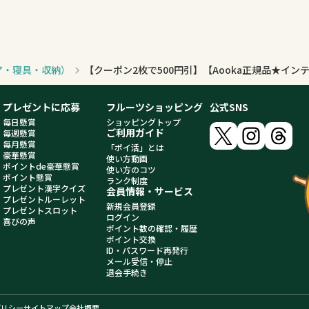
ア・寝具・収納）
プレゼントに応募
フルーツショッピング
公式SNS
毎日懸賞
ショッピングトップ
ご利用ガイド
毎週懸賞
毎月懸賞
「ポイ活」とは
豪華懸賞
使い方動画
ポイントde豪華懸賞
使い方のコツ
ポイント懸賞
ランク制度
プレゼント漢字クイズ
会員情報・サービス
プレゼントルーレット
新規会員登録
プレゼントスロット
ログイン
喜びの声
ポイント数の確認・履歴
ポイント交換
ID・パスワード再発行
メール受信・停止
退会手続き
ポリシー
サイトマップ
会社概要