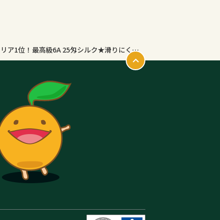
【クーポン2枚で500円引】【Aooka正規品★インテリア1位！最高級6A 25匁シルク★滑りにくい片面仕様】枕カバー シルク 100% シルク枕カバー 35×50CM 43×63CM 50×70CM 25匁絹 ヘアケアひんやり可愛い 洗える 抗菌美髪美肌 封筒式 まくらカバー シルク テンセル