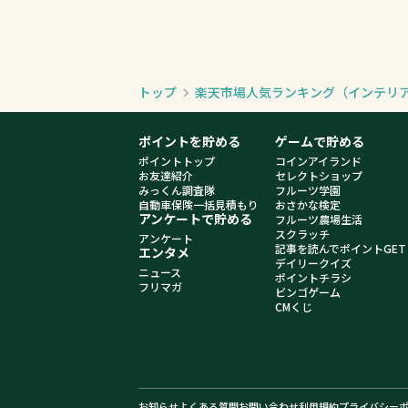
トップ
楽天市場人気ランキング（インテリ
ポイントを貯める
ゲームで貯める
ポイントトップ
コインアイランド
お友達紹介
セレクトショップ
みっくん調査隊
フルーツ学園
自動車保険一括見積もり
おさかな検定
アンケートで貯める
フルーツ農場生活
スクラッチ
アンケート
記事を読んでポイントGET
エンタメ
デイリークイズ
ニュース
ポイントチラシ
フリマガ
ビンゴゲーム
CMくじ
お知らせ
よくある質問
お問い合わせ
利用規約
プライバシー