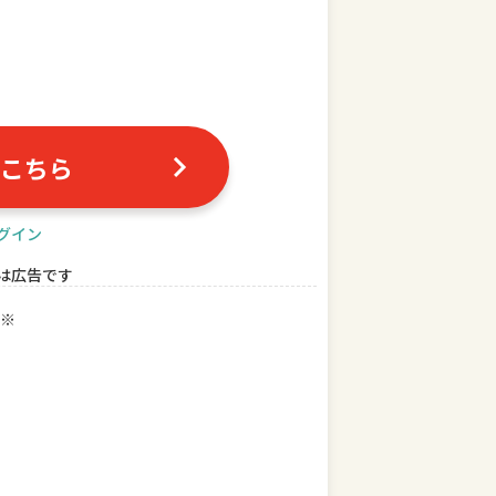
こちら
グイン
は広告です
※