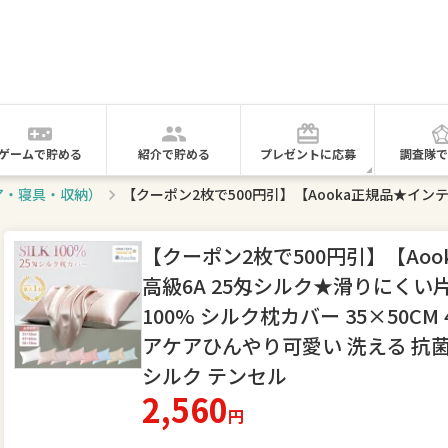
ゲームで貯める
紹介で貯める
プレゼントに応募
調査隊で
ア・寝具・収納）
【クーポン2枚で500円引】【Ao
高級6A 25匁シルク★滑りにくい
100% シルク枕カバー 35×50CM 4
アケアひんやり可愛い 洗える 抗
シルク テンセル
2,560
円