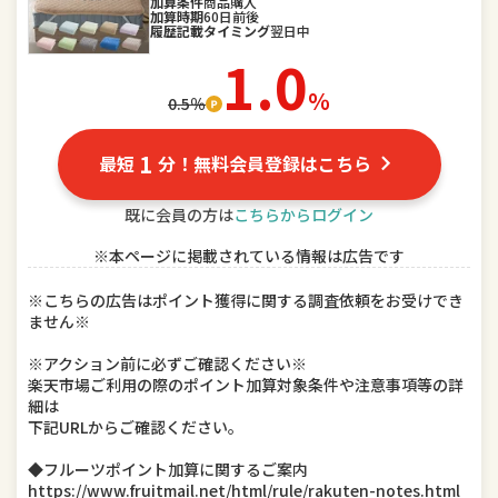
スポーツ・アウトドア
加算条件
商品購入
家電
加算時期
60日前後
履歴記載タイミング
翌日中
TV・オーディオ・カメラ
パソコン・周辺機器
1.0
％
0.5％
スマートフォン・タブレット
食品
スイーツ・お菓子
水・ソフトドリンク
1
最短
分！無料会員登録はこちら
ビール・洋酒
日本酒・焼酎
既に会員の方は
こちらからログイン
※本ページに掲載されている情報は広告です
インテリア・寝具・収納
日用品雑貨・文房具・手芸
※こちらの広告はポイント獲得に関する調査依頼をお受けでき
キッチン用品・食器・調理器具
本・雑誌・コミック
ません※
テレビゲーム
ホビー
※アクション前に必ずご確認ください※
楽天市場ご利用の際のポイント加算対象条件や注意事項等の詳
細は
楽器・音響機器
車用品・バイク用品
下記URLからご確認ください。
美容・コスメ・香水
ダイエット・健康
◆フルーツポイント加算に関するご案内
https://www.fruitmail.net/html/rule/rakuten-notes.html