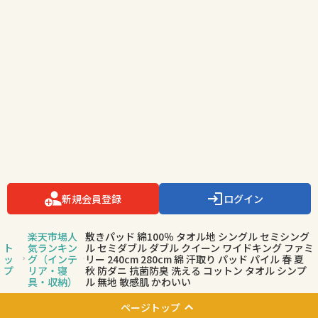
新規会員登録
ログイン
楽天市場人
敷きパッド 綿100％ タオル地 シングル セミシング
ト
気ランキン
ル セミダブル ダブル クイーン ワイドキング ファミ
ッ
グ（インテ
リー 240cm 280cm 綿 汗取り パッド パイル 春 夏
プ
リア・寝
秋 防ダニ 抗菌防臭 洗える コットン タオル シンプ
具・収納）
ル 無地 敏感肌 かわいい
ページトップ