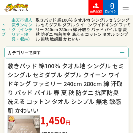
会員登録
ログイン
楽天市場人
敷きパッド 綿100％ タオル地 シングル セミシング
ト
気ランキン
ル セミダブル ダブル クイーン ワイドキング ファミ
ッ
グ（インテ
リー 240cm 280cm 綿 汗取り パッド パイル 春 夏
プ
リア・寝
秋 防ダニ 抗菌防臭 洗える コットン タオル シンプ
具・収納）
ル 無地 敏感肌 かわいい
カテゴリーで探す
敷きパッド 綿100％ タオル地 シングル セミ
総合
レディースファッション
シングル セミダブル ダブル クイーン ワイ
メンズファッション
インナー・下着・ナイトウェア
ドキング ファミリー 240cm 280cm 綿 汗取
り パッド パイル 春 夏 秋 防ダニ 抗菌防臭
バッグ・小物・ブランド雑貨
靴
洗える コットン タオル シンプル 無地 敏感
腕時計
ジュエリー・アクセサリー
肌 かわいい
1,450
キッズ・ベビー・マタニティ
おもちゃ
円