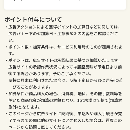
医薬品・コンタクト・介護
ペット・ペットグッズ
ポイント付与について
広告アクションによる獲得ポイントの加算日などに関しては、
広告バナー下の≪加算日・注意事項≫の内容をご確認くださ
い。
ポイント数・加算条件は、サービス利用時のものが適用されま
す。
ポイントは、広告サイトの承認結果に基づき加算いたします。
広告サイトの承認作業状況によっては履歴反映が予定日より前
後する場合があります。予めご了承ください。
特に月末に利用された場合は、反映予定日からひと月先に延
びることがあります。
加算条件が商品購入の場合、消費税、送料、その他手数料等を
除いた商品代金が加算の対象となり、1pt未満は切捨て(加算対
象外)となります。
このページから広告サイトに訪問後、申込みや購入手続きが完
了するまでの間に他のサイトにアクセスした場合は、再度この
ページから訪問し直してください。