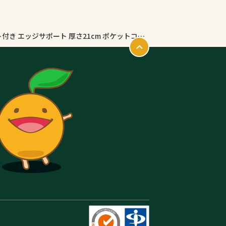
【5の倍数日最大P10倍】マットレス 限定プレゼント付き エッジサポート 厚さ21cm ポケットコイル シングル セミダブル ダブル 85SS セミシングル 配送日指定可 送料無料 スプリングマットレス EN101P