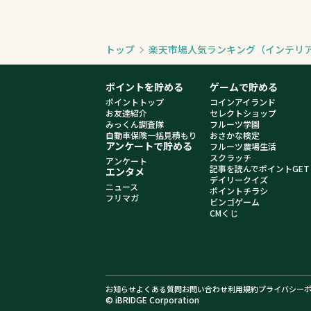
トップ
楽天市場人気ランキング（インテリ
ポイントを貯める
ゲームで貯める
ポイントトップ
コインアイランド
お友達紹介
セレクトショップ
みっくん調査隊
フルーツ学園
自動車保険一括見積もり
おさかな検定
アンケートで貯める
フルーツ農場生活
スクラッチ
アンケート
記事を読んでポイントGET
エンタメ
デイリークイズ
ニュース
ポイントチラシ
フリマガ
ビンゴゲーム
CMくじ
お知らせ
よくある質問
お問い合わせ
利用規約
プライバシー
© iBRIDGE Corporation