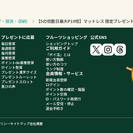
ア・寝具・収納）
プレゼントに応募
フルーツショッピング
公式SNS
毎日懸賞
ショッピングトップ
ご利用ガイド
毎週懸賞
毎月懸賞
「ポイ活」とは
豪華懸賞
使い方動画
ポイントde豪華懸賞
使い方のコツ
ポイント懸賞
ランク制度
プレゼント漢字クイズ
会員情報・サービス
プレゼントルーレット
新規会員登録
プレゼントスロット
ログイン
喜びの声
ポイント数の確認・履歴
ポイント交換
ID・パスワード再発行
メール受信・停止
退会手続き
ポリシー
サイトマップ
会社概要