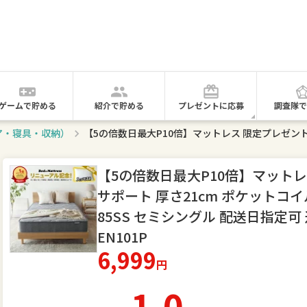
ゲームで貯める
紹介で貯める
プレゼントに応募
調査隊で
ア・寝具・収納）
【5の倍数日最大P10倍】マットレ
サポート 厚さ21cm ポケットコイ
85SS セミシングル 配送日指定
EN101P
6,999
円
1.0