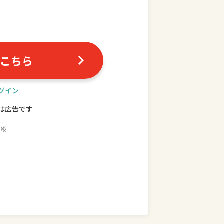
こちら
グイン
は広告です
※