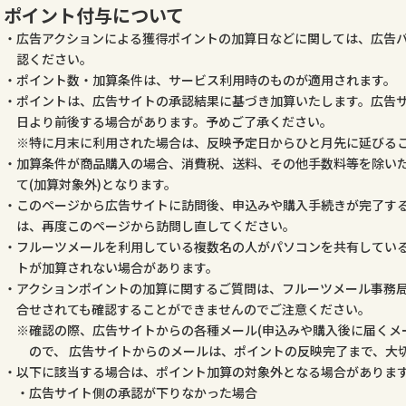
ポイント付与について
広告アクションによる獲得ポイントの加算日などに関しては、広告
認ください。
ポイント数・加算条件は、サービス利用時のものが適用されます。
ポイントは、広告サイトの承認結果に基づき加算いたします。広告
日より前後する場合があります。予めご了承ください。
特に月末に利用された場合は、反映予定日からひと月先に延びる
加算条件が商品購入の場合、消費税、送料、その他手数料等を除いた
て(加算対象外)となります。
このページから広告サイトに訪問後、申込みや購入手続きが完了す
は、再度このページから訪問し直してください。
フルーツメールを利用している複数名の人がパソコンを共有してい
トが加算されない場合があります。
アクションポイントの加算に関するご質問は、フルーツメール事務
合せされても確認することができませんのでご注意ください。
確認の際、広告サイトからの各種メール(申込みや購入後に届くメ
ので、 広告サイトからのメールは、ポイントの反映完了まで、大
以下に該当する場合は、ポイント加算の対象外となる場合がありま
広告サイト側の承認が下りなかった場合