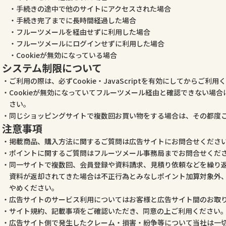
手続きの途中で他のサイトにアクセスされた場合
手続き完了までに長時間経過した場合
フルーツメールを経由せずに利用した場合
フルーツメールにログインせずに利用した場合
Cookieが無効になっている場合
システム制限について
ご利用の際は、必ずCookie・JavaScriptを有効にしてからご利用
Cookieが無効になっていてフルーツメール経由と確認できない場
さい。
同じショッピングサイトで複数回お買い物をする場合は、その都度
注意事項
掲載商品、購入方法に関するご質問は広告サイトにお問合せくださ
ポイントに関するご質問はフルーツメール事務局までお問合せくだ
同一サイトで複数回、会員登録や資料請求、見積り依頼などを繰り
資料が返却されてきた場合は不正行為とみなしポイント加算対象外
やめください。
広告サイトのサービス利用についてはお客様と広告サイト間のお取
サイト規約、記載事項をご確認いただき、同意の上ご利用ください
広告サイト側で発生したクレーム・損害・紛争等について当社は一