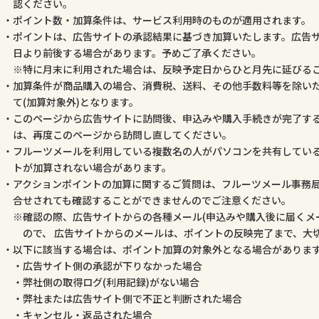
認ください。
ポイント数・加算条件は、サービス利用時のものが適用されます。
ポイントは、広告サイトの承認結果に基づき加算いたします。広告
日より前後する場合があります。予めご了承ください。
特に月末に利用された場合は、反映予定日からひと月先に延びる
加算条件が商品購入の場合、消費税、送料、その他手数料等を除いた
て(加算対象外)となります。
このページから広告サイトに訪問後、申込みや購入手続きが完了す
は、再度このページから訪問し直してください。
フルーツメールを利用している複数名の人がパソコンを共有してい
トが加算されない場合があります。
アクションポイントの加算に関するご質問は、フルーツメール事務
合せされても確認することができませんのでご注意ください。
確認の際、広告サイトからの各種メール(申込みや購入後に届くメ
ので、 広告サイトからのメールは、ポイントの反映完了まで、大
以下に該当する場合は、ポイント加算の対象外となる場合がありま
広告サイト側の承認が下りなかった場合
弊社側の取得ログ(利用記録)がない場合
弊社または広告サイト側で不正と判断された場合
キャンセル・返品された場合