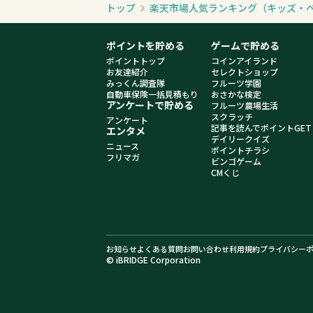
トップ
楽天市場人気ランキング（キッズ・
ポイントを貯める
ゲームで貯める
ポイントトップ
コインアイランド
お友達紹介
セレクトショップ
みっくん調査隊
フルーツ学園
自動車保険一括見積もり
おさかな検定
アンケートで貯める
フルーツ農場生活
スクラッチ
アンケート
記事を読んでポイントGET
エンタメ
デイリークイズ
ニュース
ポイントチラシ
フリマガ
ビンゴゲーム
CMくじ
お知らせ
よくある質問
お問い合わせ
利用規約
プライバシー
© iBRIDGE Corporation