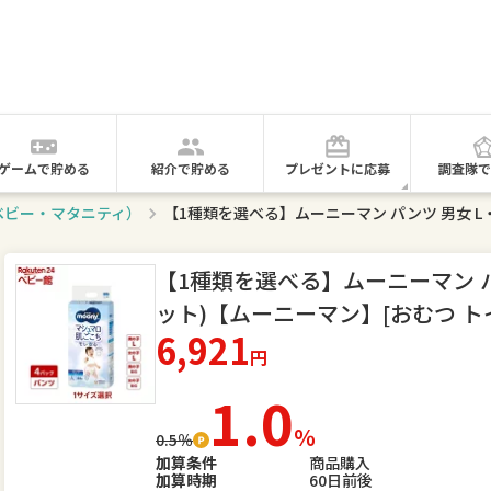
ゲームで貯める
紹介で貯める
プレゼントに応募
調査隊で
ベビー・マタニティ）
【1種類を選べる】ムーニーマン パン
ット)【ムーニーマン】[おむつ ト
6,921
円
1.0
％
0.5％
加算条件
商品購入
加算時期
60日前後