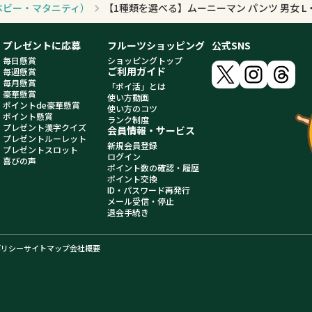
ベビー・マタニティ）
プレゼントに応募
フルーツショッピング
公式SNS
毎日懸賞
ショッピングトップ
ご利用ガイド
毎週懸賞
毎月懸賞
「ポイ活」とは
豪華懸賞
使い方動画
ポイントde豪華懸賞
使い方のコツ
ポイント懸賞
ランク制度
プレゼント漢字クイズ
会員情報・サービス
プレゼントルーレット
新規会員登録
プレゼントスロット
ログイン
喜びの声
ポイント数の確認・履歴
ポイント交換
ID・パスワード再発行
メール受信・停止
退会手続き
ポリシー
サイトマップ
会社概要