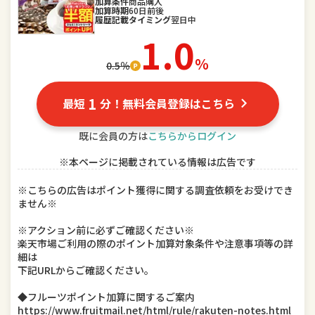
スポーツ・アウトドア
加算条件
商品購入
家電
加算時期
60日前後
履歴記載タイミング
翌日中
TV・オーディオ・カメラ
パソコン・周辺機器
1.0
％
0.5％
スマートフォン・タブレット
食品
スイーツ・お菓子
水・ソフトドリンク
1
最短
分！無料会員登録はこちら
ビール・洋酒
日本酒・焼酎
既に会員の方は
こちらからログイン
※本ページに掲載されている情報は広告です
インテリア・寝具・収納
日用品雑貨・文房具・手芸
※こちらの広告はポイント獲得に関する調査依頼をお受けでき
キッチン用品・食器・調理器具
本・雑誌・コミック
ません※
テレビゲーム
ホビー
※アクション前に必ずご確認ください※
楽天市場ご利用の際のポイント加算対象条件や注意事項等の詳
細は
楽器・音響機器
車用品・バイク用品
下記URLからご確認ください。
美容・コスメ・香水
ダイエット・健康
◆フルーツポイント加算に関するご案内
https://www.fruitmail.net/html/rule/rakuten-notes.html