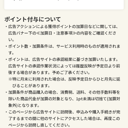
医薬品・コンタクト・介護
ペット・ペットグッズ
ポイント付与について
広告アクションによる獲得ポイントの加算日などに関しては、
広告バナー下の≪加算日・注意事項≫の内容をご確認くださ
い。
ポイント数・加算条件は、サービス利用時のものが適用されま
す。
ポイントは、広告サイトの承認結果に基づき加算いたします。
広告サイトの承認作業状況によっては履歴反映が予定日より前
後する場合があります。予めご了承ください。
特に月末に利用された場合は、反映予定日からひと月先に延
びることがあります。
加算条件が商品購入の場合、消費税、送料、その他手数料等を
除いた商品代金が加算の対象となり、1pt未満は切捨て(加算対
象外)となります。
このページから広告サイトに訪問後、申込みや購入手続きが完
了するまでの間に他のサイトにアクセスした場合は、再度この
ページから訪問し直してください。