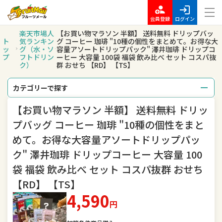
会員登録
ログイン
楽天市場人
【お買い物マラソン 半額】 送料無料 ドリップバッ
ト
気ランキン
グ コーヒー 珈琲 "10種の個性をまとめて。お得な大
ッ
グ（水・ソ
容量アソートドリップパック" 澤井珈琲 ドリップコ
プ
フトドリン
ーヒー 大容量 100袋 福袋 飲み比べ セット コスパ抜
ク）
群 おせち 【RD】 【TS】
カテゴリーで探す
【お買い物マラソン 半額】 送料無料 ドリッ
総合
レディースファッション
プバッグ コーヒー 珈琲 "10種の個性をまと
メンズファッション
インナー・下着・ナイトウェア
めて。お得な大容量アソートドリップパッ
ク" 澤井珈琲 ドリップコーヒー 大容量 100
バッグ・小物・ブランド雑貨
靴
袋 福袋 飲み比べ セット コスパ抜群 おせち
腕時計
ジュエリー・アクセサリー
【RD】 【TS】
4,590
キッズ・ベビー・マタニティ
おもちゃ
円