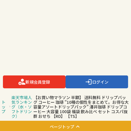
新規会員登録
ログイン
楽天市場人
【お買い物マラソン 半額】 送料無料 ドリップバッ
ト
気ランキン
グ コーヒー 珈琲 "10種の個性をまとめて。お得な大
ッ
グ（水・ソ
容量アソートドリップパック" 澤井珈琲 ドリップコ
プ
フトドリン
ーヒー 大容量 100袋 福袋 飲み比べ セット コスパ抜
ク）
群 おせち 【RD】 【TS】
ページトップ