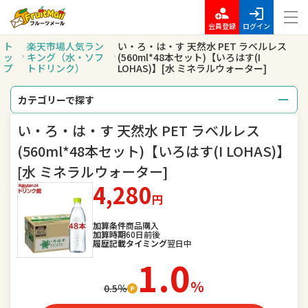
会員登録
ログイン
ト
楽天市場人気ラン
い・ろ・は・す 天然水 PET ラベルレス
ッ
キング（水・ソフ
(560ml*48本セット)【いろはす(I
プ
トドリンク）
LOHAS)】[水 ミネラルウォーター]
カテゴリーで探す
い・ろ・は・す 天然水 PET ラベルレス
総合
レディースファッション
(560ml*48本セット)【いろはす(I LOHAS)】
メンズファッション
インナー・下着・ナイトウェア
[水 ミネラルウォーター]
4,280
バッグ・小物・ブランド雑貨
靴
円
腕時計
ジュエリー・アクセサリー
加算条件
商品購入
加算時期
60日前後
履歴記載タイミング
翌日中
キッズ・ベビー・マタニティ
おもちゃ
1.0
％
スポーツ・アウトドア
0.5％
家電