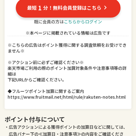
TV・オーディオ・カメラ
パソコン・周辺機器
1
最短
分！無料会員登録はこちら
スマートフォン・タブレット
食品
既に会員の方は
こちらからログイン
※本ページに掲載されている情報は広告です
スイーツ・お菓子
水・ソフトドリンク
※こちらの広告はポイント獲得に関する調査依頼をお受けでき
ビール・洋酒
日本酒・焼酎
ません※
インテリア・寝具・収納
日用品雑貨・文房具・手芸
※アクション前に必ずご確認ください※
楽天市場ご利用の際のポイント加算対象条件や注意事項等の詳
細は
キッチン用品・食器・調理器具
本・雑誌・コミック
下記URLからご確認ください。
テレビゲーム
ホビー
◆フルーツポイント加算に関するご案内
https://www.fruitmail.net/html/rule/rakuten-notes.html
楽器・音響機器
車用品・バイク用品
美容・コスメ・香水
ダイエット・健康
ポイント付与について
広告アクションによる獲得ポイントの加算日などに関しては、
医薬品・コンタクト・介護
ペット・ペットグッズ
広告バナー下の≪加算日・注意事項≫の内容をご確認くださ