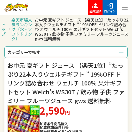
会員登録
ログイン
楽天市場人
お中元 夏ギフト ジュース 【楽天1位】”たっぷり22
ト
気ランキン
本入りウェルチギフト ” 19%OFF ドリンク詰め合
ッ
グ（水・ソ
わせ ウェルチ 100％ 果汁ギフトセット Welch's
プ
フトドリン
WS30T / 飲み物 子供 ファミリー フルーツジュース
ク）
gws 送料無料
カテゴリーで探す
お中元 夏ギフト ジュース 【楽天1位】”たっ
総合
レディースファッション
ぷり22本入りウェルチギフト ” 19%OFF ド
メンズファッション
インナー・下着・ナイトウェア
リンク詰め合わせ ウェルチ 100％ 果汁ギフ
トセット Welch's WS30T / 飲み物 子供 ファ
バッグ・小物・ブランド雑貨
靴
ミリー フルーツジュース gws 送料無料
腕時計
ジュエリー・アクセサリー
2,590
円
キッズ・ベビー・マタニティ
おもちゃ
加算条件
商品購入
加算時期
60日前後
履歴記載タイミング
翌日中