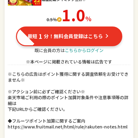
スポーツ・アウトドア
家電
1.0
TV・オーディオ・カメラ
パソコン・周辺機器
％
0.5％
スマートフォン・タブレット
食品
1
最短
分！無料会員登録はこちら
スイーツ・お菓子
水・ソフトドリンク
既に会員の方は
こちらからログイン
ビール・洋酒
日本酒・焼酎
※本ページに掲載されている情報は広告です
インテリア・寝具・収納
日用品雑貨・文房具・手芸
※こちらの広告はポイント獲得に関する調査依頼をお受けでき
ません※
キッチン用品・食器・調理器具
本・雑誌・コミック
※アクション前に必ずご確認ください※
楽天市場ご利用の際のポイント加算対象条件や注意事項等の詳
テレビゲーム
ホビー
細は
下記URLからご確認ください。
楽器・音響機器
車用品・バイク用品
◆フルーツポイント加算に関するご案内
https://www.fruitmail.net/html/rule/rakuten-notes.html
美容・コスメ・香水
ダイエット・健康