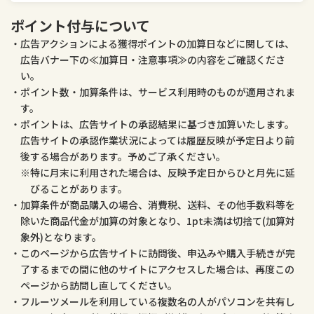
医薬品・コンタクト・介護
ペット・ペットグッズ
ポイント付与について
広告アクションによる獲得ポイントの加算日などに関しては、
広告バナー下の≪加算日・注意事項≫の内容をご確認くださ
い。
ポイント数・加算条件は、サービス利用時のものが適用されま
す。
ポイントは、広告サイトの承認結果に基づき加算いたします。
広告サイトの承認作業状況によっては履歴反映が予定日より前
後する場合があります。予めご了承ください。
特に月末に利用された場合は、反映予定日からひと月先に延
びることがあります。
加算条件が商品購入の場合、消費税、送料、その他手数料等を
除いた商品代金が加算の対象となり、1pt未満は切捨て(加算対
象外)となります。
このページから広告サイトに訪問後、申込みや購入手続きが完
了するまでの間に他のサイトにアクセスした場合は、再度この
ページから訪問し直してください。
フルーツメールを利用している複数名の人がパソコンを共有し