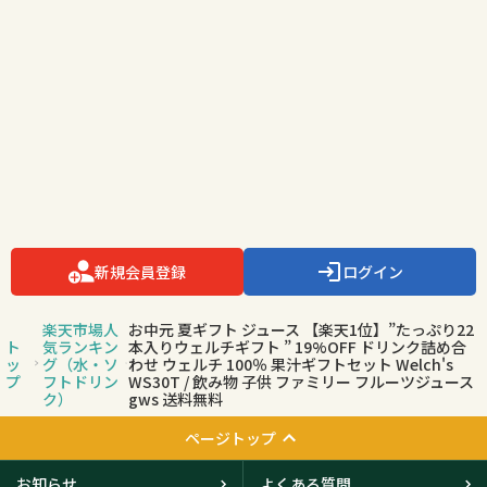
新規会員登録
ログイン
楽天市場人
お中元 夏ギフト ジュース 【楽天1位】”たっぷり22
ト
気ランキン
本入りウェルチギフト ” 19%OFF ドリンク詰め合
ッ
グ（水・ソ
わせ ウェルチ 100％ 果汁ギフトセット Welch's
プ
フトドリン
WS30T / 飲み物 子供 ファミリー フルーツジュース
ク）
gws 送料無料
ページトップ
お知らせ
よくある質問