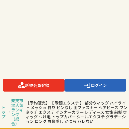
新規会員登録
ログイン
楽天市
【予約販売】【 瞬間エクステ 】 部分ウィッグ ハイライ
場人気
ト
ト メッシュ 自然 ピンなし 面ファスナー ヘアピース ワン
ランキ
ッ
タッチ エクステ インナーカラー レディース 女性 前髪 ウ
ング
プ
ィッグ つけ毛 トップカバー シールエクステ グラデーシ
（総
ョン ロング 白髪隠し かつら バレない
合）