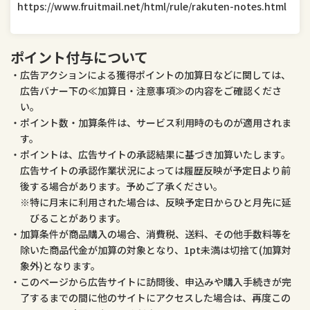
https://www.fruitmail.net/html/rule/rakuten-notes.html
医薬品・コンタクト・介護
ペット・ペットグッズ
ポイント付与について
広告アクションによる獲得ポイントの加算日などに関しては、
広告バナー下の≪加算日・注意事項≫の内容をご確認くださ
い。
ポイント数・加算条件は、サービス利用時のものが適用されま
す。
ポイントは、広告サイトの承認結果に基づき加算いたします。
広告サイトの承認作業状況によっては履歴反映が予定日より前
後する場合があります。予めご了承ください。
特に月末に利用された場合は、反映予定日からひと月先に延
びることがあります。
加算条件が商品購入の場合、消費税、送料、その他手数料等を
除いた商品代金が加算の対象となり、1pt未満は切捨て(加算対
象外)となります。
このページから広告サイトに訪問後、申込みや購入手続きが完
了するまでの間に他のサイトにアクセスした場合は、再度この