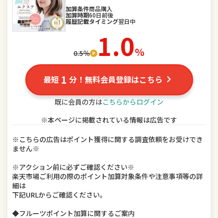
スポーツ・アウトドア
加算条件
商品購入
家電
加算時期
60日前後
履歴記載タイミング
翌日中
TV・オーディオ・カメラ
パソコン・周辺機器
1.0
％
0.5％
スマートフォン・タブレット
食品
スイーツ・お菓子
水・ソフトドリンク
1
最短
分！無料会員登録はこちら
ビール・洋酒
日本酒・焼酎
既に会員の方は
こちらからログイン
※本ページに掲載されている情報は広告です
インテリア・寝具・収納
日用品雑貨・文房具・手芸
※こちらの広告はポイント獲得に関する調査依頼をお受けでき
キッチン用品・食器・調理器具
本・雑誌・コミック
ません※
テレビゲーム
ホビー
※アクション前に必ずご確認ください※
楽天市場ご利用の際のポイント加算対象条件や注意事項等の詳
細は
楽器・音響機器
車用品・バイク用品
下記URLからご確認ください。
美容・コスメ・香水
ダイエット・健康
◆フルーツポイント加算に関するご案内