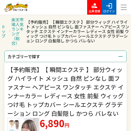
会員登録
ログイン
楽天市
【予約販売】【 瞬間エクステ 】 部分ウィッグ ハイライ
場人気
ト
ト メッシュ 自然 ピンなし 面ファスナー ヘアピース ワン
ランキ
ッ
タッチ エクステ インナーカラー レディース 女性 前髪 ウ
ング
プ
ィッグ つけ毛 トップカバー シールエクステ グラデーシ
（総
ョン ロング 白髪隠し かつら バレない
合）
カテゴリーで探す
【予約販売】【 瞬間エクステ 】 部分ウィッ
総合
レディースファッション
グ ハイライト メッシュ 自然 ピンなし 面フ
メンズファッション
インナー・下着・ナイトウェア
ァスナー ヘアピース ワンタッチ エクステ イ
ンナーカラー レディース 女性 前髪 ウィッグ
バッグ・小物・ブランド雑貨
靴
つけ毛 トップカバー シールエクステ グラデ
腕時計
ジュエリー・アクセサリー
ーション ロング 白髪隠し かつら バレない
6,890
キッズ・ベビー・マタニティ
おもちゃ
円