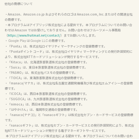
他社の商標について
・Amazon、Amazon.co.jp およびそれらのロゴは Amazon.com, Inc.またはその関連会社
の商標です。

・本プログラムはアイブリッジ株式会社による提供です。 本プログラムについてのお問い合
わせは Amazon ではお受けしておりません。お問い合わせはフルーツメール事務局
（
https://www.fruitmail.net/contact/
）までお願いいたします。

・ 
 は 
 の商標です。

Google Play
Google LLC
・「Ponta」は、株式会社ロイヤリティ マーケティングの登録商標です。

・「Pontaポイント コード」は、株式会社ロイヤリティ マーケティングとの発行許諾契約に
より、株式会社NTTカードソリューションが発行するサービスです。

・「Kitaca」は、北海道旅客鉄道株式会社の登録商標です。

・「Suica」は、東日本旅客鉄道株式会社の登録商標です。

・「PASMO」は、株式会社パスモの登録商標です。

・「TOICA」は、東海旅客鉄道株式会社の登録商標です。

・「manaca/マナカ」は、株式会社名古屋交通開発機構及び株式会社エムアイシーの登録商
標です。

・「ICOCA」は、西日本旅客鉄道株式会社の登録商標です。

・「SUGOCA」は、九州旅客鉄道株式会社の登録商標です。

・「nimoca」は、西日本鉄道株式会社の登録商標です。

・「はやかけん」は、福岡市交通局の登録商標です。

・ 「nanaco(ナナコ)」と「nanacoギフト」は株式会社セブン・カードサービスの登録商標
です。

・「nanacoギフト」は、株式会社セブン・カードサービスとの発行許諾契約により、株式会
社NTTカードソリューションが発行する電子マネーギフトサービスです。

  本プログラムはアイブリッジ株式会社による提供です。本プログラムについてのお問い合わ