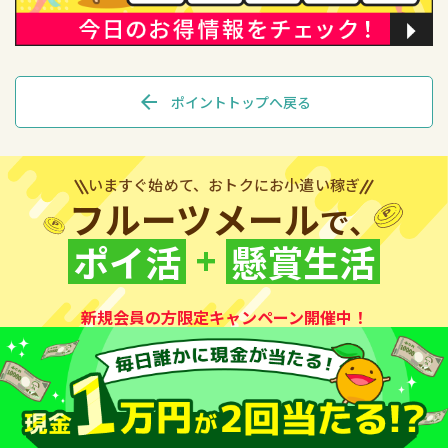
arrow_back
ポイントトップへ戻る
いますぐ始めて、おトクにお小遣い稼ぎ
フルーツメール
で、
+
ポイ活
懸賞生活
新規会員の方限定キャンペーン開催中！