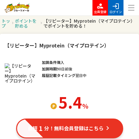
会員登録
ログイン
トッ
ポイントを
【リピーター】Myprotein（マイプロテイン）
プ
貯める
でポイントを貯める！
【リピーター】Myprotein（マイプロテイン）
加算条件
購入
加算時期
90日前後
履歴記載タイミング
翌日中
5.4
％
1
最短
分！無料会員登録はこちら