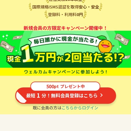
国際規格ISMS認証を取得
安心・安全
登録料・利用料
0
円
新規会員の方限定キャンペーン開催中！
500
pt
プレゼント中
1
最短
分！無料会員登録はこちら
既に会員の方は
こちらからログイン