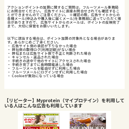
アクションポイントの加算に関するご質問は、フルーツメール事務局
にお問合せください。 広告サイトに直接お問合せされても確認するこ
とができませんのでご注意ください。 ※確認の際、広告サイトからの
各種メール(申込みや購入後に届くメール)を事務局に送っていただく場
合がありますので、 広告サイトからのメールは、ポイントの反映完了
まで、大切に保管をお願いいたします。
以下に該当する場合は、ポイント加算の対象外となる場合がありま
す。あらかじめご了承ください。
・ 広告サイト側の承認が下りなかった場合
・ 弊社側の取得ログ(利用記録)がない場合
・ 弊社または広告サイト側で不正と判断された場合
・ キャンセル・返品された場合
・ 手続きの途中で他のサイトにアクセスされた場合
・ 手続き完了までに長時間経過した場合
・ フルーツメールを経由せずに利用した場合
・ フルーツメールにログインせずに利用した場合
・ Cookieが無効になっている場合
【リピーター】Myprotein（マイプロテイン）
を利用して
いる人はこんな広告も利用しています