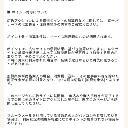
■ ポイント付与について
広告アクションによる獲得ポイントの加算日などに関しては、 広告バ
ナー下の≪加算日・注意事項≫の内容をご確認ください。
ポイント数・加算条件は、サービス利用時のものが適用されます。
ポイントは、広告サイトの承認結果に基づき加算いたします。 広告サ
イトの承認作業状況によっては履歴反映が予定日より前後する場合が
あります。予めご了承ください。
※特に月末に利用された場合は、反映予定日からひと月先に延びるこ
とがあります。
加算条件が商品購入の場合、消費税、送料、 その他手数料等を除いた
商品代金が加算の対象となり、1pt未満は切捨て(加算対象外)となりま
す。
このページから広告サイトに訪問後、 申込みや購入手続きが完了する
までの間に他のサイトにアクセスした場合は、再度このページから訪
問し直してください。
フルーツメールを利用している複数名の人がパソコンを共有している
場合は、 利用状況の把握が複雑になりポイントが加算されない場合が
あります。