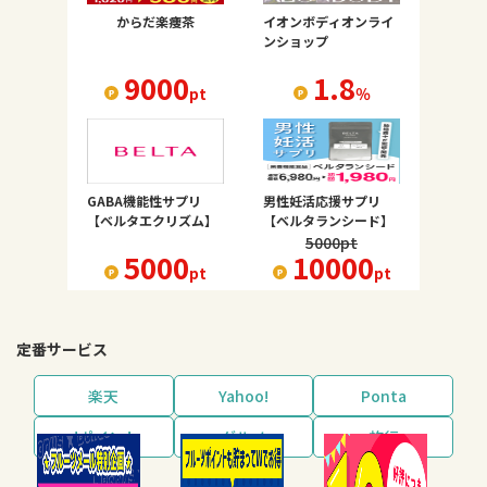
からだ楽痩茶
イオンボディオンライ
ンショップ
9000
1.8
pt
％
GABA機能性サプリ
男性妊活応援サプリ
【ベルタエクリズム】
【ベルタランシード】
5000
pt
5000
10000
pt
pt
定番サービス
楽天
Yahoo!
Ponta
dポイント
グルメ
旅行