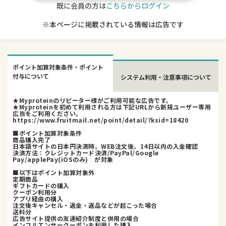
既に会員の方は
こちらからログイン
※本ページに掲載されている情報は広告です
ポイント加算対象条件・ポイント
付与について
システム利用・注意事項について
★Myproteinのリピーター様がご利用可能な広告です。
★Myproteinを初めて利用される方は下記URLから新規ユーザー専用
広告をご利用ください。
https://www.fruitmail.net/point/detail/?ksid=18420
■ポイント加算対象条件
商品購入完了
日本語サイトの日本円決済時、WEB注文後、14日以内の入金確認
決済方法：クレジットカード決済/PayPal/Google
Pay/applePay(iOSのみ) が対象
■以下はポイント加算対象外
定期商品
ギフトカードの購入
クーポン利用分
アプリ経由の購入
注文後キャンセル・返金・返品などが起こった場合
送料分
広告サイト提供の友達紹介制度と併用の場合
インフルエンサークーポンを利用した購入