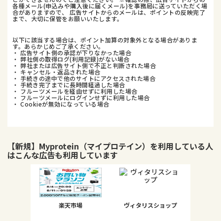
各種メール(申込みや購入後に届くメール)を事務局に送っていただく場
合がありますので、 広告サイトからのメールは、ポイントの反映完了
まで、大切に保管をお願いいたします。
以下に該当する場合は、ポイント加算の対象外となる場合がありま
す。あらかじめご了承ください。
・ 広告サイト側の承認が下りなかった場合
・ 弊社側の取得ログ(利用記録)がない場合
・ 弊社または広告サイト側で不正と判断された場合
・ キャンセル・返品された場合
・ 手続きの途中で他のサイトにアクセスされた場合
・ 手続き完了までに長時間経過した場合
・ フルーツメールを経由せずに利用した場合
・ フルーツメールにログインせずに利用した場合
・ Cookieが無効になっている場合
【新規】Myprotein（マイプロテイン）
を利用している人
はこんな広告も利用しています
楽天市場
ヴィタリスショップ