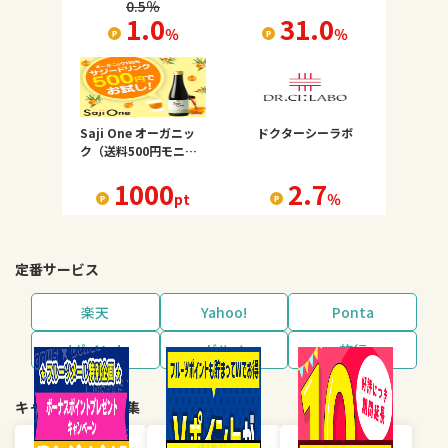
0.5
％
1.0
31.0
％
％
Saji One オーガニッ
ドクターシーラボ
ク（送料500円モニタ
ー）
1000
2.7
pt
％
定番サービス
楽天
Yahoo!
Ponta
dポイント
グルメ
旅行
キャンペーン・特集