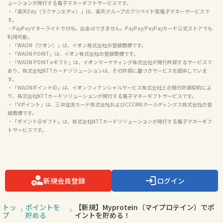
ューションが発行する電子マネーギフトサービスです。

・「楽天Edy（ラクテンエディ）」は、楽天グループのプリペイド型電子マネーサービスで
す。

・PayPayマネーライトで付与。出金はできません。PayPay/PayPayカード公式ストアでも
利用可能。

・「WAON（ワオン）」は、イオン株式会社の登録商標です。

・「WAON POINT」は、イオン株式会社の登録商標です。

・「WAON POINT eギフト」は、イオンマーケティング株式会社が発行許諾するサービスで
あり、株式会社NTTカードソリューションは、その許諾に基づきサービスを提供していま
す。

・「WAONポイントID」は、イオンフィナンシャルサービス株式会社との発行許諾契約によ
り、株式会社NTTカードソリューションが発行する電子マネーギフトサービスです。

・「Vポイント」は、三井住友カード株式会社およびCCCMKホールディングス株式会社の登
録商標です。

・「ポイント＠ギフト」は、株式会社NTTカードソリューションが発行する電子マネーギフ
トサービスです。

新規会員登録
ログイン
トッ
ポイントを
【新規】Myprotein（マイプロテイン）でポ
プ
貯める
イントを貯める！