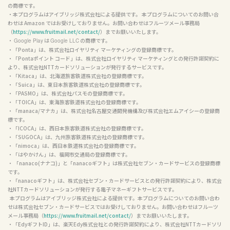
の商標です。

・本プログラムはアイブリッジ株式会社による提供です。 本プログラムについてのお問い合
わせは Amazon ではお受けしておりません。お問い合わせはフルーツメール事務局
（
https://www.fruitmail.net/contact/
）までお願いいたします。

・ 
 は 
 の商標です。

Google Play
Google LLC
・「Ponta」は、株式会社ロイヤリティ マーケティングの登録商標です。

・「Pontaポイント コード」は、株式会社ロイヤリティ マーケティングとの発行許諾契約に
より、株式会社NTTカードソリューションが発行するサービスです。

・「Kitaca」は、北海道旅客鉄道株式会社の登録商標です。

・「Suica」は、東日本旅客鉄道株式会社の登録商標です。

・「PASMO」は、株式会社パスモの登録商標です。

・「TOICA」は、東海旅客鉄道株式会社の登録商標です。

・「manaca/マナカ」は、株式会社名古屋交通開発機構及び株式会社エムアイシーの登録商
標です。

・「ICOCA」は、西日本旅客鉄道株式会社の登録商標です。

・「SUGOCA」は、九州旅客鉄道株式会社の登録商標です。

・「nimoca」は、西日本鉄道株式会社の登録商標です。

・「はやかけん」は、福岡市交通局の登録商標です。

・ 「nanaco(ナナコ)」と「nanacoギフト」は株式会社セブン・カードサービスの登録商標
です。

・「nanacoギフト」は、株式会社セブン・カードサービスとの発行許諾契約により、株式会
社NTTカードソリューションが発行する電子マネーギフトサービスです。

  本プログラムはアイブリッジ株式会社による提供です。本プログラムについてのお問い合わ
せは株式会社セブン・カードサービスではお受けしておりません。お問い合わせはフルーツ
メール事務局（
https://www.fruitmail.net/contact/
）までお願いいたします。

・「EdyギフトID」は、楽天Edy株式会社との発行許諾契約により、株式会社NTTカードソリ