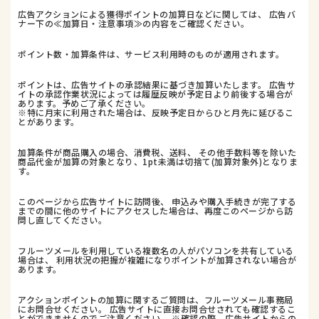
広告アクションによる獲得ポイントの加算日などに関しては、 広告バ
ナー下の≪加算日・注意事項≫の内容をご確認ください。
ポイント数・加算条件は、サービス利用時のものが適用されます。
ポイントは、広告サイトの承認結果に基づき加算いたします。 広告サ
イトの承認作業状況によっては履歴反映が予定日より前後する場合が
あります。予めご了承ください。
※特に月末に利用された場合は、反映予定日からひと月先に延びるこ
とがあります。
加算条件が商品購入の場合、消費税、送料、 その他手数料等を除いた
商品代金が加算の対象となり、1pt未満は切捨て(加算対象外)となりま
す。
このページから広告サイトに訪問後、 申込みや購入手続きが完了する
までの間に他のサイトにアクセスした場合は、再度このページから訪
問し直してください。
フルーツメールを利用している複数名の人がパソコンを共有している
場合は、 利用状況の把握が複雑になりポイントが加算されない場合が
あります。
アクションポイントの加算に関するご質問は、フルーツメール事務局
にお問合せください。 広告サイトに直接お問合せされても確認するこ
とができませんのでご注意ください。 ※確認の際、広告サイトからの