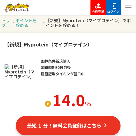
会員登録
ログイン
トッ
ポイントを
【新規】Myprotein（マイプロテイン）でポ
プ
貯める
イントを貯める！
【新規】Myprotein（マイプロテイン）
加算条件
新規購入
加算時期
90日前後
履歴記載タイミング
翌日中
14.0
％
1
最短
分！無料会員登録はこちら