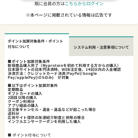
既に会員の方は
こちらからログイン
※本ページに掲載されている情報は広告です
ポイント加算対象条件・ポイント
付与について
システム利用・注意事項について
■ポイント加算対象条件
新規商品購入完了（Myproteinを初めて利用する方からの購入）
日本語サイトの日本円決済時、WEB注文後、14日以内の入金確認
決済方法：クレジットカード決済/PayPal/Google
Pay/applePay(iOSのみ) が対象
■以下はポイント加算対象外
定期商品
ギフトカードの購入
2回目以降の購入
クーポン利用分
アプリ経由の購入
注文後キャンセル・返金・返品などが起こった場合
送料分
広告サイト提供の友達紹介制度と併用の場合
インフルエンサークーポンを利用した購入
■ ポイント付与について