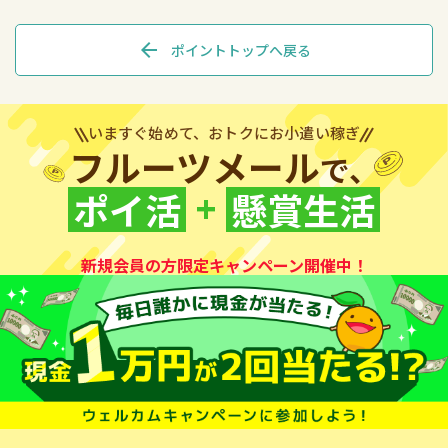
arrow_back
ポイントトップへ戻る
いますぐ始めて、おトクにお小遣い稼ぎ
フルーツメール
で、
+
ポイ活
懸賞生活
新規会員の方限定キャンペーン開催中！