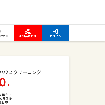
貯める
新規会員登録
ログイン
ハウスクリーニング
0
pt
作業完了
90日前後
翌日中