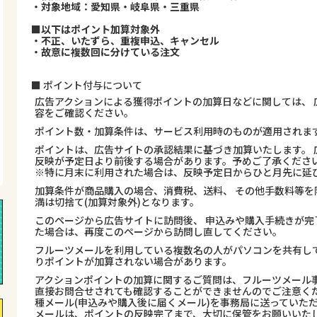
・対象地域：愛知県・岐阜県・三重県
■以下はポイント加算対象外
・不正、いたずら、重複申込、キャンセル
・故意に複数回に分けている注文
■ ポイント付与について
広告アクションによる獲得ポイントの加算日などに関しては、 
容をご確認ください。
ポイント数・加算条件は、サービス利用時のものが適用されま
ポイントは、広告サイトの承認結果に基づき加算いたします。 
反映が予定日より前後する場合があります。予めご了承くださ
※特に月末に利用された場合は、反映予定日からひと月先に延
加算条件が商品購入の場合、消費税、送料、 その他手数料等を
満は切捨て(加算対象外)となります。
このページから広告サイトに訪問後、 申込みや購入手続きが完
た場合は、再度このページから訪問し直してください。
フルーツメールを利用している複数名の人がパソコンを共有し
りポイントが加算されない場合があります。
アクションポイントの加算に関するご質問は、フルーツメール事
直接お問合せされても確認することができませんのでご注意くだ
種メール(申込みや購入後に届くメール)を事務局に送っていた
メールは、ポイントの反映完了まで、大切に保管をお願いいた