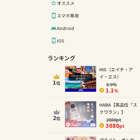
オススメ
スマホ専用
Android
iOS
ランキング
HIS（エイチ・ア
イ・エス）
1
位
0.9
％
1.1
％
HABA【高品位「ス
クワラン」】
2
位
2000
pt
3080
pt