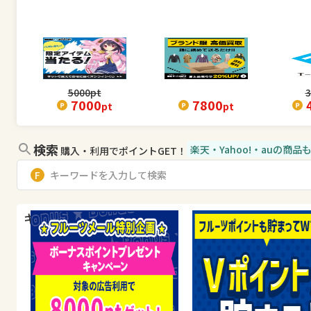
5000
pt
3
7000
7800
pt
pt
検索
楽天・Yahoo!・auの商
購入・利用でポイントGET！
キャンペーン・特集