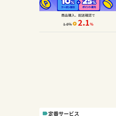
商品購入、配送確認で
2.1
1.8
％
％
定番サービス
label