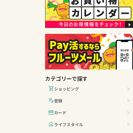
カテゴリーで探す
shopping_cart
ショッピング
edit_note
登録
credit_card
カード
home
ライフスタイル