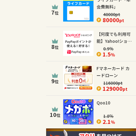
会費無料」
7
位
40000
pt
80000
pt
【何度でも利用可
能】Yahoo!ショッ
8
位
ピング
0.9
％
1.5
％
Fマネーカード カ
ードローン
9
位
116000
pt
129000
pt
Qoo10
10
位
1.8
％
2.1
％