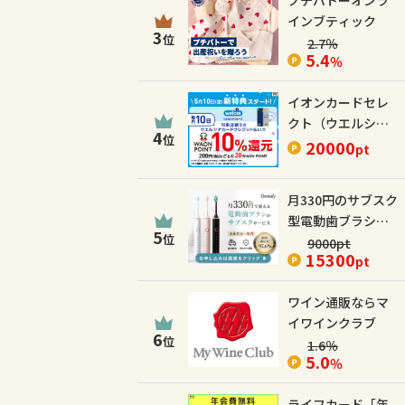
プチバトーオンラ
インブティック
3
位
2.7
％
5.4
％
イオンカードセレ
クト（ウエルシア
4
位
カード）
20000
pt
月330円のサブスク
型電動歯ブラシ
5
位
【Dentaly】
9000
pt
15300
pt
ワイン通販ならマ
イワインクラブ
6
位
1.6
％
5.0
％
ライフカード「年