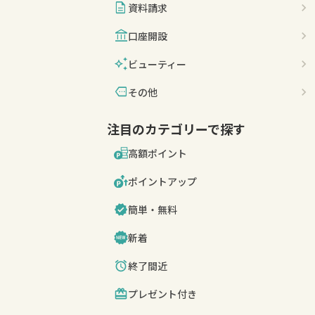
description
資料請求
account_balance
口座開設
auto_awesome
ビューティー
more
その他
注目のカテゴリーで探す
高額ポイント
ポイントアップ
簡単・無料
新着
終了間近
プレゼント付き