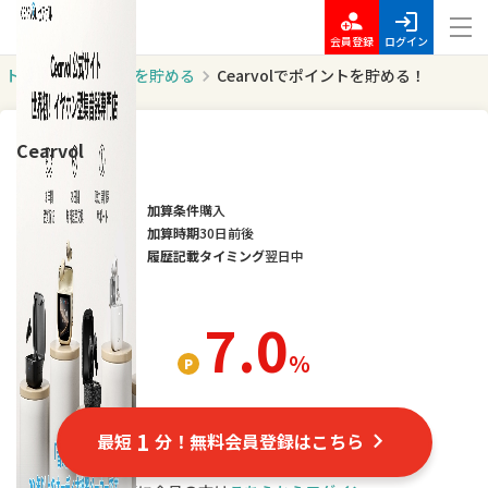
会員登録
ログイン
トップ
ポイントを貯める
Cearvolでポイントを貯める！
Cearvol
加算条件
購入
加算時期
30日前後
履歴記載タイミング
翌日中
7.0
％
1
最短
分！無料会員登録はこちら