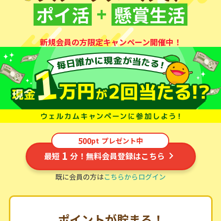
いますぐ始めて、おトクにお小遣い稼ぎ
フルーツメール
で、
+
ポイ活
懸賞生活
新規会員の方限定キャンペーン開催中！
500
pt
プレゼント中
1
最短
分！無料会員登録はこちら
既に会員の方は
こちらからログイン