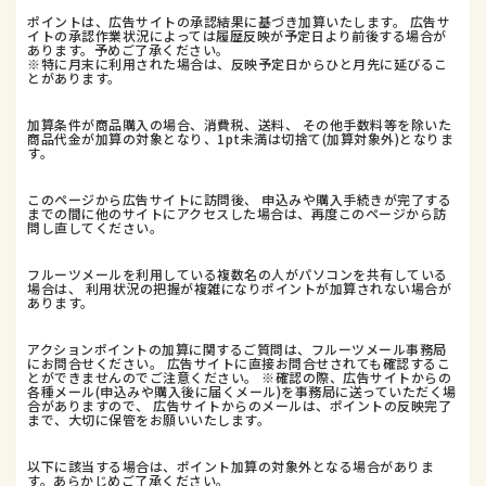
ポイントは、広告サイトの承認結果に基づき加算いたします。 広告サ
イトの承認作業状況によっては履歴反映が予定日より前後する場合が
あります。予めご了承ください。
※特に月末に利用された場合は、反映予定日からひと月先に延びるこ
とがあります。
加算条件が商品購入の場合、消費税、送料、 その他手数料等を除いた
商品代金が加算の対象となり、1pt未満は切捨て(加算対象外)となりま
す。
このページから広告サイトに訪問後、 申込みや購入手続きが完了する
までの間に他のサイトにアクセスした場合は、再度このページから訪
問し直してください。
フルーツメールを利用している複数名の人がパソコンを共有している
場合は、 利用状況の把握が複雑になりポイントが加算されない場合が
あります。
アクションポイントの加算に関するご質問は、フルーツメール事務局
にお問合せください。 広告サイトに直接お問合せされても確認するこ
とができませんのでご注意ください。 ※確認の際、広告サイトからの
各種メール(申込みや購入後に届くメール)を事務局に送っていただく場
合がありますので、 広告サイトからのメールは、ポイントの反映完了
まで、大切に保管をお願いいたします。
以下に該当する場合は、ポイント加算の対象外となる場合がありま
す。あらかじめご了承ください。