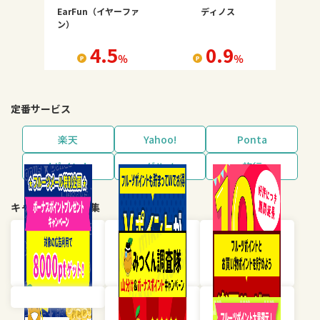
EarFun（イヤーファ
ディノス
ン）
4.5
0.9
％
％
定番サービス
楽天
Yahoo!
Ponta
dポイント
グルメ
旅行
キャンペーン・特集