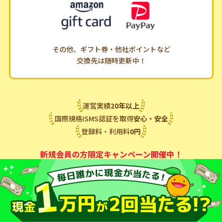
その他、ギフト券・他社ポイントなど
交換先は随時更新中！
運営実績
20
年
以上
国際規格ISMS認証を取得
安心・安全
登録料・利用料
0
円
新規会員の方限定キャンペーン開催中！