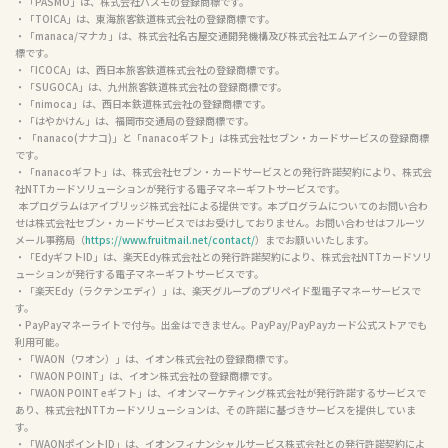
より、株式会社NTTカードソリューションが発行するサービスです。

・「Kitaca」は、北海道旅客鉄道株式会社の登録商標です。

・「Suica」は、東日本旅客鉄道株式会社の登録商標です。

・「PASMO」は、株式会社パスモの登録商標です。

・「TOICA」は、東海旅客鉄道株式会社の登録商標です。

・「manaca/マナカ」は、株式会社名古屋交通開発機構及び株式会社エムアイシーの登録商
標です。

・「ICOCA」は、西日本旅客鉄道株式会社の登録商標です。

・「SUGOCA」は、九州旅客鉄道株式会社の登録商標です。

・「nimoca」は、西日本鉄道株式会社の登録商標です。

・「はやかけん」は、福岡市交通局の登録商標です。

・ 「nanaco(ナナコ)」と「nanacoギフト」は株式会社セブン・カードサービスの登録商標
です。

・「nanacoギフト」は、株式会社セブン・カードサービスとの発行許諾契約により、株式会
社NTTカードソリューションが発行する電子マネーギフトサービスです。

  本プログラムはアイブリッジ株式会社による提供です。本プログラムについてのお問い合わ
せは株式会社セブン・カードサービスではお受けしておりません。お問い合わせはフルーツ
メール事務局（
https://www.fruitmail.net/contact/
）までお願いいたします。

・「EdyギフトID」は、楽天Edy株式会社との発行許諾契約により、株式会社NTTカードソリ
ューションが発行する電子マネーギフトサービスです。

・「楽天Edy（ラクテンエディ）」は、楽天グループのプリペイド型電子マネーサービスで
す。

・PayPayマネーライトで付与。出金はできません。PayPay/PayPayカード公式ストアでも
利用可能。

・「WAON（ワオン）」は、イオン株式会社の登録商標です。

・「WAON POINT」は、イオン株式会社の登録商標です。
