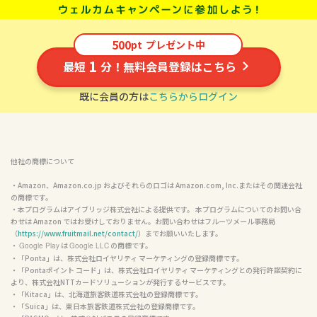
500
pt
プレゼント中
1
最短
分！無料会員登録はこちら
既に会員の方は
こちらからログイン
他社の商標について
・Amazon、Amazon.co.jp およびそれらのロゴは Amazon.com, Inc.またはその関連会社
の商標です。

・本プログラムはアイブリッジ株式会社による提供です。 本プログラムについてのお問い合
わせは Amazon ではお受けしておりません。お問い合わせはフルーツメール事務局
（
https://www.fruitmail.net/contact/
）までお願いいたします。

・ 
 は 
 の商標です。

Google Play
Google LLC
・「Ponta」は、株式会社ロイヤリティ マーケティングの登録商標です。

・「Pontaポイント コード」は、株式会社ロイヤリティ マーケティングとの発行許諾契約に