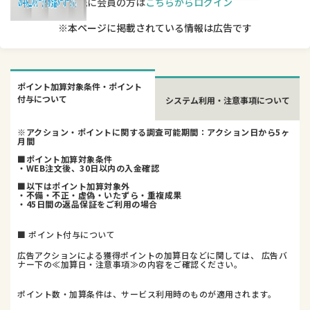
既に会員の方は
こちらからログイン
※本ページに掲載されている情報は広告です
ポイント加算対象条件・ポイント
付与について
システム利用・注意事項について
※アクション・ポイントに関する調査可能期間：アクション日から5ヶ
月間
■ポイント加算対象条件
・WEB注文後、30日以内の入金確認
■以下はポイント加算対象外
・不備・不正・虚偽・いたずら・重複成果
・45日間の返品保証をご利用の場合
■ ポイント付与について
広告アクションによる獲得ポイントの加算日などに関しては、 広告バ
ナー下の≪加算日・注意事項≫の内容をご確認ください。
ポイント数・加算条件は、サービス利用時のものが適用されます。