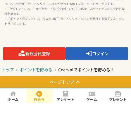
・「WAON POINT eギフト」は、イオンマーケティング株式会社が発行許諾するサービスで
あり、株式会社NTTカードソリューションは、その許諾に基づきサービスを提供していま
す。

・「WAONポイントID」は、イオンフィナンシャルサービス株式会社との発行許諾契約によ
り、株式会社NTTカードソリューションが発行する電子マネーギフトサービスです。

・「Vポイント」は、三井住友カード株式会社およびCCCMKホールディングス株式会社の登
録商標です。

・「ポイント＠ギフト」は、株式会社NTTカードソリューションが発行する電子マネーギフ
トサービスです。

新規会員登録
ログイン
トップ
ポイントを貯める
Cearvolでポイントを貯める！
ホーム
貯める
アンケート
ゲーム
プレゼント
ページトップ
お知らせ
よくある質問
お問い合わせ
利用規約