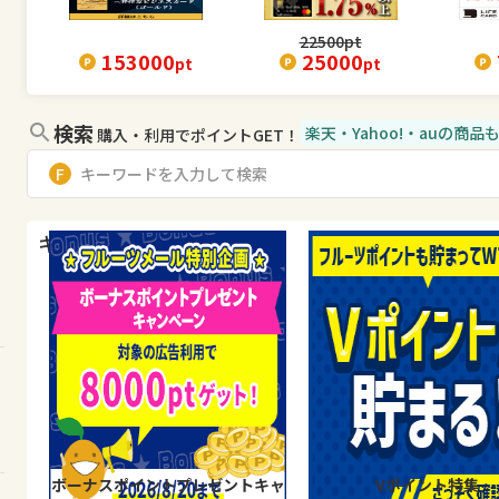
22500
pt
153000
25000
pt
pt
検索
楽天・Yahoo!・auの商
購入・利用でポイントGET！
キャンペーン・特集
ボーナスポイントプレゼントキャ
Vポイント特集