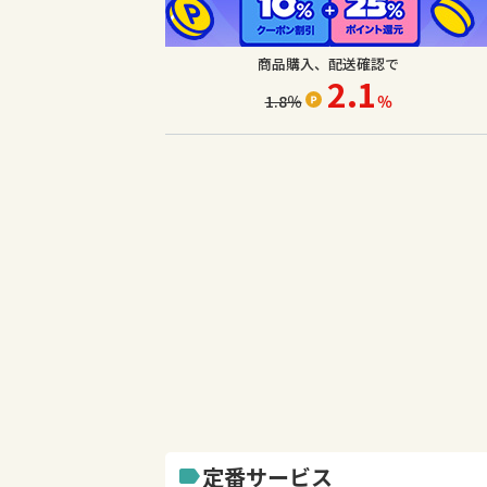
商品購入、配送確認で
2.1
1.8
％
％
定番サービス
label