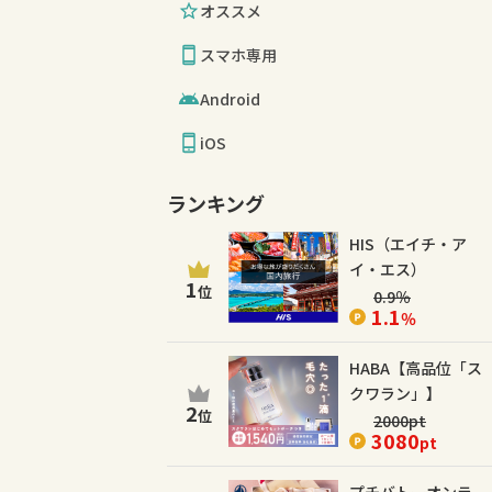
オススメ
スマホ専用
Android
iOS
ランキング
HIS（エイチ・ア
イ・エス）
1
位
0.9
％
1.1
％
HABA【高品位「ス
クワラン」】
2
位
2000
pt
3080
pt