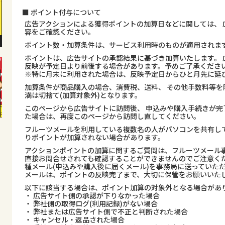
■ ポイント付与について
広告アクションによる獲得ポイントの加算日などに関しては、 
容をご確認ください。
ポイント数・加算条件は、サービス利用時のものが適用されま
ポイントは、広告サイトの承認結果に基づき加算いたします。 
反映が予定日より前後する場合があります。予めご了承くださ
※特に月末に利用された場合は、反映予定日からひと月先に延
加算条件が商品購入の場合、消費税、送料、 その他手数料等を
満は切捨て(加算対象外)となります。
このページから広告サイトに訪問後、 申込みや購入手続きが完
た場合は、再度このページから訪問し直してください。
フルーツメールを利用している複数名の人がパソコンを共有し
りポイントが加算されない場合があります。
アクションポイントの加算に関するご質問は、フルーツメール事
直接お問合せされても確認することができませんのでご注意くだ
種メール(申込みや購入後に届くメール)を事務局に送っていた
メールは、ポイントの反映完了まで、大切に保管をお願いいた
以下に該当する場合は、ポイント加算の対象外となる場合があ
・ 広告サイト側の承認が下りなかった場合
・ 弊社側の取得ログ(利用記録)がない場合
・ 弊社または広告サイト側で不正と判断された場合
・ キャンセル・返品された場合