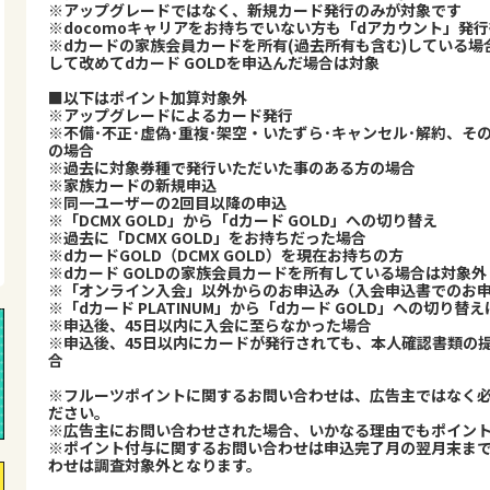
※アップグレードではなく、新規カード発行のみが対象です
※docomoキャリアをお持ちでいない方も「dアカウント」発
※dカードの家族会員カードを所有(過去所有も含む)している場
して改めてdカード GOLDを申込んだ場合は対象
■以下はポイント加算対象外
※アップグレードによるカード発行
※不備･不正･虚偽･重複･架空・いたずら･キャンセル･解約、
の場合
※過去に対象券種で発行いただいた事のある方の場合
※家族カードの新規申込
※同一ユーザーの2回目以降の申込
※「DCMX GOLD」から「dカード GOLD」への切り替え
※過去に「DCMX GOLD」をお持ちだった場合
※dカードGOLD（DCMX GOLD）を現在お持ちの方
※dカード GOLDの家族会員カードを所有している場合は対象外
※「オンライン入会」以外からのお申込み（入会申込書でのお
※「dカード PLATINUM」から「dカード GOLD」への切り
※申込後、45日以内に入会に至らなかった場合
※申込後、45日以内にカードが発行されても、本人確認書類の
合
※フルーツポイントに関するお問い合わせは、広告主ではなく
ださい。
※広告主にお問い合わせされた場合、いかなる理由でもポイン
※ポイント付与に関するお問い合わせは申込完了月の翌月末ま
わせは調査対象外となります。