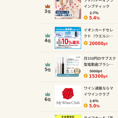
プチバトーオンラ
インブティック
3
位
2.7
％
5.4
％
イオンカードセレ
クト（ウエルシア
4
位
カード）
20000
pt
月330円のサブスク
型電動歯ブラシ
5
位
【Dentaly】
9000
pt
15300
pt
ワイン通販ならマ
イワインクラブ
6
位
1.6
％
5.0
％
ライフカード「年