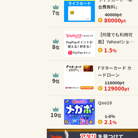
会費無料」
7
位
40000
pt
80000
pt
【何度でも利用可
能】Yahoo!ショッ
8
位
ピング
1.5
％
Fマネーカード カ
ードローン
9
位
116000
pt
129000
pt
Qoo10
10
位
1.8
％
2.1
％