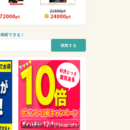
21600
pt
72000
24000
pt
pt
品も検索できる！
検索する
【延長】ポイントチラシ ポイン