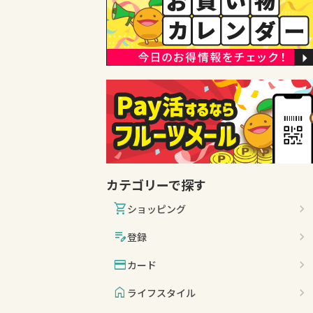
カテゴリーで探す
shopping_cart
ショッピング
edit_note
登録
credit_card
カード
home
ライフスタイル