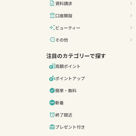
description
資料請求
account_balance
口座開設
auto_awesome
ビューティー
more
その他
注目のカテゴリーで探す
高額ポイント
ポイントアップ
簡単・無料
新着
終了間近
プレゼント付き