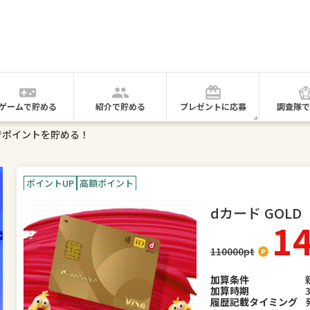
ゲームで貯める
紹介で貯める
プレゼントに応募
調査隊で
Dでポイントを貯める！
ポイントUP
高額ポイント
dカード GOLD
1
110000
pt
加算条件
加算時期
履歴記載タイミング