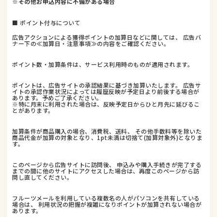
※その他お申込内容に不備がある場合
■ ポイント付与について
広告アクションによる獲得ポイントの加算日などに関しては、 広告バ
ナー下の≪加算日・注意事項≫の内容をご確認ください。
ポイント数・加算条件は、サービス利用時のものが適用されます。
ポイントは、広告サイトの承認結果に基づき加算いたします。 広告サ
イトの承認作業状況によっては履歴反映が予定日より前後する場合が
あります。予めご了承ください。
※特に月末に利用された場合は、反映予定日からひと月先に延びるこ
とがあります。
加算条件が商品購入の場合、消費税、送料、 その他手数料等を除いた
商品代金が加算の対象となり、1pt未満は切捨て(加算対象外)となりま
す。
このページから広告サイトに訪問後、 申込みや購入手続きが完了する
までの間に他のサイトにアクセスした場合は、再度このページから訪
問し直してください。
フルーツメールを利用している複数名の人がパソコンを共有している
場合は、 利用状況の把握が複雑になりポイントが加算されない場合が
あります。