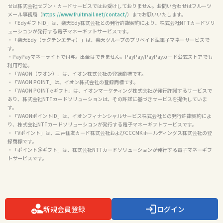
せは株式会社セブン・カードサービスではお受けしておりません。お問い合わせはフルーツ
メール事務局（
https://www.fruitmail.net/contact/
）までお願いいたします。

・「EdyギフトID」は、楽天Edy株式会社との発行許諾契約により、株式会社NTTカードソリ
ューションが発行する電子マネーギフトサービスです。

・「楽天Edy（ラクテンエディ）」は、楽天グループのプリペイド型電子マネーサービスで
す。

・PayPayマネーライトで付与。出金はできません。PayPay/PayPayカード公式ストアでも
利用可能。

・「WAON（ワオン）」は、イオン株式会社の登録商標です。

・「WAON POINT」は、イオン株式会社の登録商標です。

・「WAON POINT eギフト」は、イオンマーケティング株式会社が発行許諾するサービスで
あり、株式会社NTTカードソリューションは、その許諾に基づきサービスを提供していま
す。

・「WAONポイントID」は、イオンフィナンシャルサービス株式会社との発行許諾契約によ
り、株式会社NTTカードソリューションが発行する電子マネーギフトサービスです。

・「Vポイント」は、三井住友カード株式会社およびCCCMKホールディングス株式会社の登
録商標です。

・「ポイント＠ギフト」は、株式会社NTTカードソリューションが発行する電子マネーギフ
トサービスです。

新規会員登録
ログイン