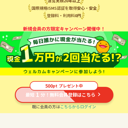
運営実績
20
年
以上
国際規格ISMS認証を取得
安心・安全
登録料・利用料
0
円
新規会員の方限定キャンペーン開催中！
500
pt
プレゼント中
1
最短
分！無料会員登録はこちら
既に会員の方は
こちらからログイン