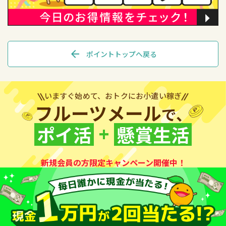
arrow_back
ポイントトップへ戻る
いますぐ始めて、おトクにお小遣い稼ぎ
フルーツメール
で、
+
ポイ活
懸賞生活
新規会員の方限定キャンペーン開催中！