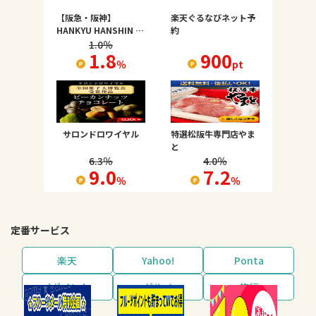
【阪急・阪神】
楽天ぐるなびネット予
HANKYU HANSHIN E-
約
STORES
1.0
％
1.8
900
％
pt
サロンドロワイヤル
特選松阪牛専門店やま
と
6.3
％
4.0
％
9.0
7.2
％
％
定番サービス
楽天
Yahoo!
Ponta
dポイント
グルメ
旅行