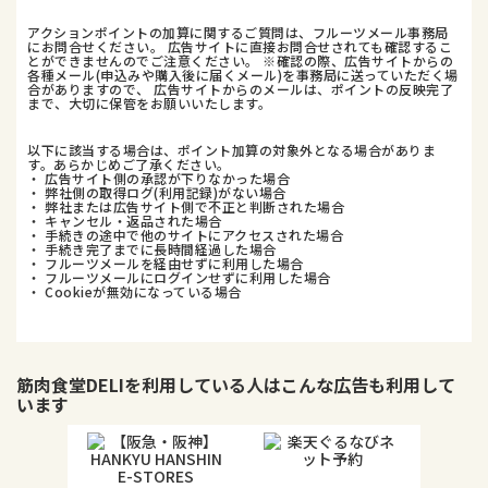
アクションポイントの加算に関するご質問は、フルーツメール事務局
にお問合せください。 広告サイトに直接お問合せされても確認するこ
とができませんのでご注意ください。 ※確認の際、広告サイトからの
各種メール(申込みや購入後に届くメール)を事務局に送っていただく場
合がありますので、 広告サイトからのメールは、ポイントの反映完了
まで、大切に保管をお願いいたします。
以下に該当する場合は、ポイント加算の対象外となる場合がありま
す。あらかじめご了承ください。
・ 広告サイト側の承認が下りなかった場合
・ 弊社側の取得ログ(利用記録)がない場合
・ 弊社または広告サイト側で不正と判断された場合
・ キャンセル・返品された場合
・ 手続きの途中で他のサイトにアクセスされた場合
・ 手続き完了までに長時間経過した場合
・ フルーツメールを経由せずに利用した場合
・ フルーツメールにログインせずに利用した場合
・ Cookieが無効になっている場合
筋肉食堂DELI
を利用している人はこんな広告も利用して
います