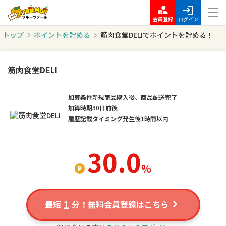
会員登録
ログイン
トップ
ポイントを貯める
筋肉食堂DELIでポイントを貯める！
筋肉食堂DELI
加算条件
新規商品購入後、商品配送完了
加算時期
30日前後
履歴記載タイミング
発生後1時間以内
30.0
％
1
最短
分！無料会員登録はこちら