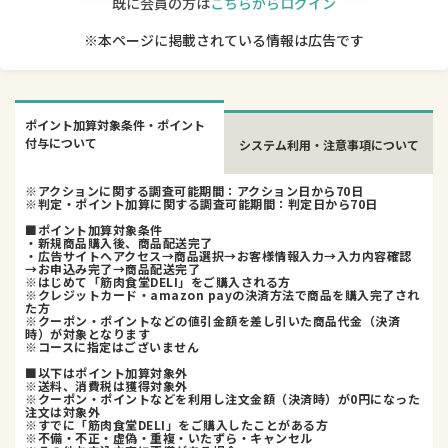
既に会員の方は
こちらからログイン
※本ページに掲載されている情報は広告です
ポイント加算対象条件・ポイント
付与について
システム利用・注意事項について
※アクションに関する調査可能期間：アクション日から70日
※判定・ポイント加算に関する調査可能期間：判定日から70日
■ポイント加算対象条件
・新規商品購入後、商品配送完了
・広告サイトへアクセス→商品選択→お客様情報入力→入力内容確認
→お申込み完了→商品配送完了
※はじめて「筋肉食堂DELI」をご購入される方
※クレジットカード・amazon payの決済方法で商品を購入完了され
た方
※クーポン・ポイントなどの値引金額を差し引いた商品代金（決済
時）が対象となります
※コースに指定はございません
■以下はポイント加算対象外
※送料、消費税は獲得対象外
※クーポン・ポイントなどを利用し注文金額（決済時）が0円になった
注文は対象外
※すでに「筋肉食堂DELI」をご購入したことがある方
※不備・不正・虚偽・重複・いたずら・キャンセル