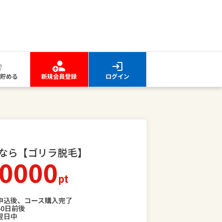
貯める
新規会員登録
ログイン
なら【ゴリラ脱毛】
0000
pt
申込後、コース購入完了
60日前後
翌日中