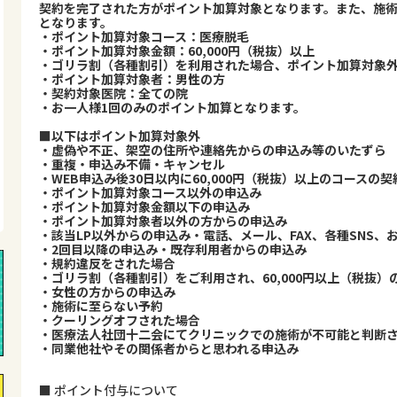
契約を完了された方がポイント加算対象となります。また、施
となります。
・ポイント加算対象コース：医療脱毛
・ポイント加算対象金額：60,000円（税抜）以上
・ゴリラ割（各種割引）を利用された場合、ポイント加算対象
・ポイント加算対象者：男性の方
・契約対象医院：全ての院
・お一人様1回のみのポイント加算となります。
■以下はポイント加算対象外
・虚偽や不正、架空の住所や連絡先からの申込み等のいたずら
・重複・申込み不備・キャンセル
・WEB申込み後30日以内に60,000円（税抜）以上のコース
・ポイント加算対象コース以外の申込み
・ポイント加算対象金額以下の申込み
・ポイント加算対象者以外の方からの申込み
・該当LP以外からの申込み・電話、メール、FAX、各種SNS
・2回目以降の申込み・既存利用者からの申込み
・規約違反をされた場合
・ゴリラ割（各種割引）をご利用され、60,000円以上（税抜
・女性の方からの申込み
・施術に至らない予約
・クーリングオフされた場合
・医療法人社団十二会にてクリニックでの施術が不可能と判断
・同業他社やその関係者からと思われる申込み
■ ポイント付与について