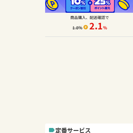
商品購入、配送確認で
2.1
1.8
％
％
定番サービス
label