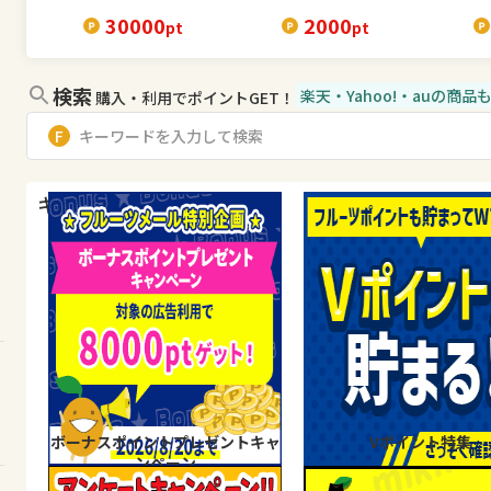
30000
2000
pt
pt
検索
楽天・Yahoo!・auの商
購入・利用でポイントGET！
キャンペーン・特集
ボーナスポイントプレゼントキャ
Vポイント特集
ンペーン