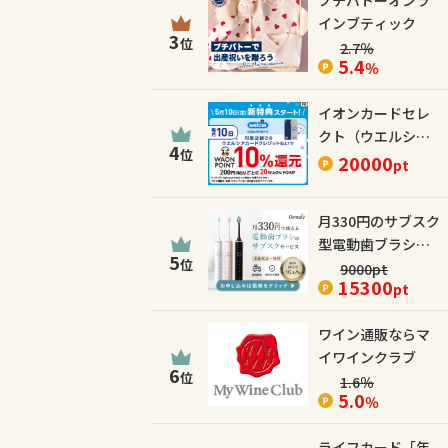
プチバトーオンラ
インブティック
3
位
2.7
％
5.4
％
イオンカードセレ
クト（ウエルシア
4
位
カード）
20000
pt
月330円のサブスク
型電動歯ブラシ
5
位
【Dentaly】
9000
pt
15300
pt
ワイン通販ならマ
イワインクラブ
6
位
1.6
％
5.0
％
ライフカード「年