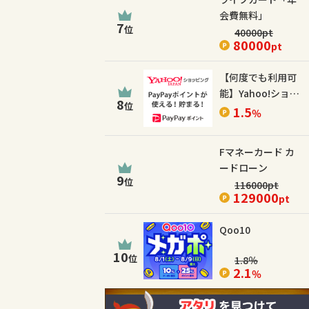
会費無料」
7
位
40000
pt
80000
pt
【何度でも利用可
能】Yahoo!ショッ
8
位
ピング
1.5
％
Fマネーカード カ
ードローン
9
位
116000
pt
129000
pt
Qoo10
10
位
1.8
％
2.1
％