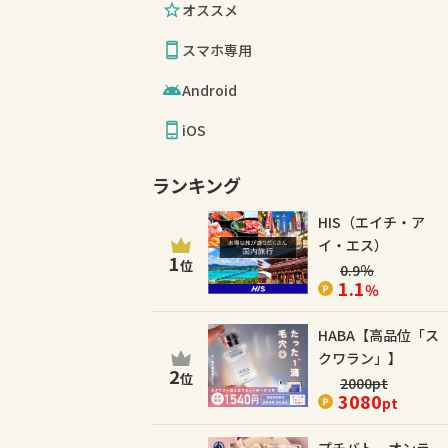
オススメ
スマホ専用
Android
iOS
ランキング
HIS（エイチ・ア
イ・エス）
1
位
0.9
％
1.1
％
HABA【高品位「ス
クワラン」】
2
位
2000
pt
3080
pt