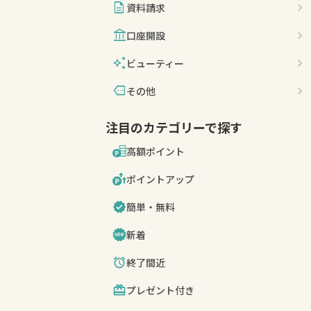
description
資料請求
account_balance
口座開設
auto_awesome
ビューティー
more
その他
注目のカテゴリーで探す
高額ポイント
ポイントアップ
簡単・無料
新着
終了間近
プレゼント付き