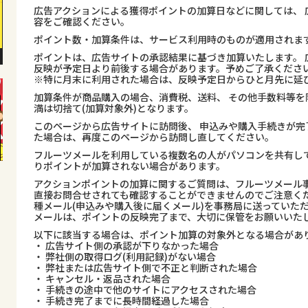
広告アクションによる獲得ポイントの加算日などに関しては、 
容をご確認ください。
ポイント数・加算条件は、サービス利用時のものが適用されま
ポイントは、広告サイトの承認結果に基づき加算いたします。 
反映が予定日より前後する場合があります。予めご了承くださ
※特に月末に利用された場合は、反映予定日からひと月先に延
加算条件が商品購入の場合、消費税、送料、 その他手数料等を
満は切捨て(加算対象外)となります。
このページから広告サイトに訪問後、 申込みや購入手続きが完
た場合は、再度このページから訪問し直してください。
フルーツメールを利用している複数名の人がパソコンを共有し
りポイントが加算されない場合があります。
アクションポイントの加算に関するご質問は、フルーツメール事
直接お問合せされても確認することができませんのでご注意くだ
種メール(申込みや購入後に届くメール)を事務局に送っていた
メールは、ポイントの反映完了まで、大切に保管をお願いいた
以下に該当する場合は、ポイント加算の対象外となる場合があ
・ 広告サイト側の承認が下りなかった場合
・ 弊社側の取得ログ(利用記録)がない場合
・ 弊社または広告サイト側で不正と判断された場合
・ キャンセル・返品された場合
・ 手続きの途中で他のサイトにアクセスされた場合
・ 手続き完了までに長時間経過した場合