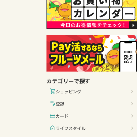
カテゴリーで探す
shopping_cart
ショッピング
edit_note
登録
credit_card
カード
home
ライフスタイル