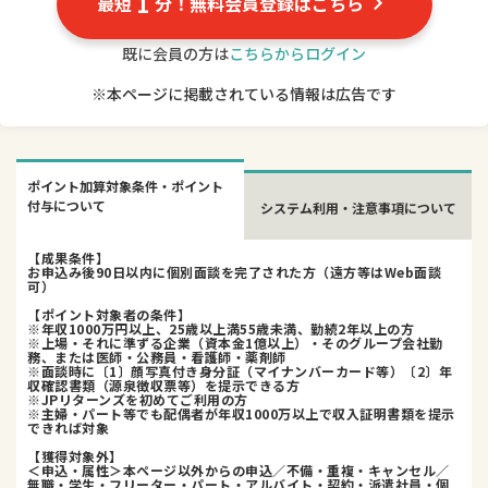
1
最短
分！無料会員登録はこちら
既に会員の方は
こちらからログイン
※本ページに掲載されている情報は広告です
ポイント加算対象条件・ポイント
付与について
システム利用・注意事項について
【成果条件】
お申込み後90日以内に個別面談を完了された方（遠方等はWeb面談
可）
【ポイント対象者の条件】
※年収1000万円以上、25歳以上満55歳未満、勤続2年以上の方
※上場・それに準ずる企業（資本金1億以上）・そのグループ会社勤
務、または医師・公務員・看護師・薬剤師
※面談時に〔1〕顔写真付き身分証（マイナンバーカード等）〔2〕年
収確認書類（源泉徴収票等）を提示できる方
※JPリターンズを初めてご利用の方
※主婦・パート等でも配偶者が年収1000万以上で収入証明書類を提示
できれば対象
【獲得対象外】
＜申込・属性＞本ページ以外からの申込／不備・重複・キャンセル／
無職・学生・フリーター・パート・アルバイト・契約・派遣社員・個