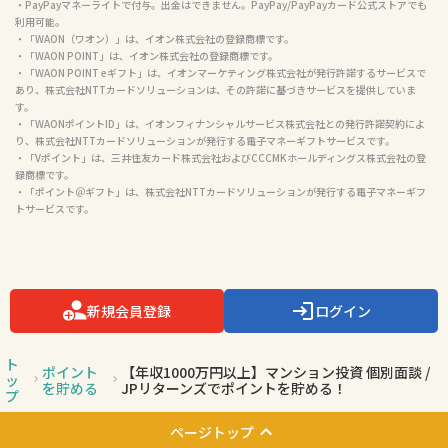
・PayPayマネーライトで付与。出金はできません。PayPay/PayPayカード公式ストアでも
利用可能。

・「WAON（ワオン）」は、イオン株式会社の登録商標です。

・「WAON POINT」は、イオン株式会社の登録商標です。

・「WAON POINT eギフト」は、イオンマーケティング株式会社が発行許諾するサービスで
あり、株式会社NTTカードソリューションは、その許諾に基づきサービスを提供していま
す。

・「WAONポイントID」は、イオンフィナンシャルサービス株式会社との発行許諾契約によ
り、株式会社NTTカードソリューションが発行する電子マネーギフトサービスです。

・「Vポイント」は、三井住友カード株式会社およびCCCMKホールディングス株式会社の登
録商標です。

・「ポイント＠ギフト」は、株式会社NTTカードソリューションが発行する電子マネーギフ
トサービスです。

新規会員登録
ログイン
ト
ポイント
【年収1000万円以上】マンション投資 個別面談 /
ッ
を貯める
JPリターンズでポイントを貯める！
プ
ページトップ