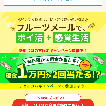
いますぐ始めて、おトクにお小遣い稼ぎ
フルーツメール
で、
+
ポイ活
懸賞生活
新規会員の方限定キャンペーン開催中！
500
pt
プレゼント中
1
最短
分！無料会員登録はこちら