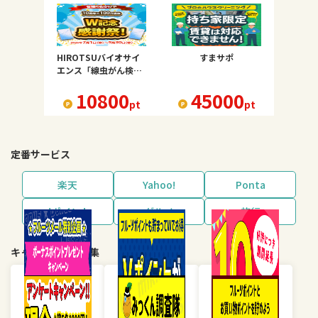
HIROTSUバイオサイ
すまサポ
エンス「線虫がん検査
N-NOSE」エヌノーズ
10800
45000
pt
pt
定番サービス
楽天
Yahoo!
Ponta
dポイント
グルメ
旅行
キャンペーン・特集